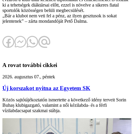
ki a tehetségek diáktársai előtt, ezzel is növelve a sikeres fiatal
sportolók közösségen belüli megbecsülését.
„Bár a klubot nem veti fel a pénz, az ilyen gesztusok is sokat
jelentenek” – zárta mondandóját Pető Dalma.
A rovat további cikkei
2026. augusztus 07., péntek
Új korszakot nyitna az Egyetem SK
Közös sajtótájékoztatón ismertette a következő idény terveit Sorin
Buhaș klubigazgató, valamint a női kézilabda- és a férfi
vízilabdacsapat szakmai stábja.