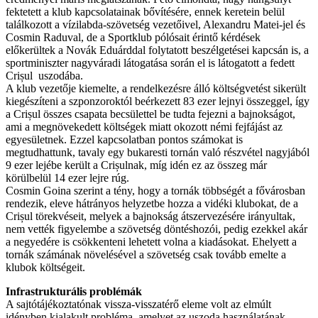
fektetett a klub kapcsolatainak bővítésére, ennek keretein belül
találkozott a vízilabda-szövetség vezetőivel, Alexandru Matei-jel és
Cosmin Raduval, de a Sportklub pólósait érintő kérdések
előkerültek a Novák Eduárddal folytatott beszélgetései kapcsán is, a
sportminiszter nagyváradi látogatása során el is látogatott a fedett
Crișul uszodába.
A klub vezetője kiemelte, a rendelkezésre álló költségvetést sikerült
kiegészíteni a szponzoroktól beérkezett 83 ezer lejnyi összeggel, így
a Crișul összes csapata becsülettel be tudta fejezni a bajnokságot,
ami a megnövekedett költségek miatt okozott némi fejfájást az
egyesületnek. Ezzel kapcsolatban pontos számokat is
megtudhattunk, tavaly egy bukaresti tornán való részvétel nagyjából
9 ezer lejébe került a Crișulnak, míg idén ez az összeg már
körülbelül 14 ezer lejre rúg.
Cosmin Goina szerint a tény, hogy a tornák többségét a fővárosban
rendezik, eleve hátrányos helyzetbe hozza a vidéki klubokat, de a
Crișul törekvéseit, melyek a bajnokság átszervezésére irányultak,
nem vették figyelembe a szövetség döntéshozói, pedig ezekkel akár
a negyedére is csökkenteni lehetett volna a kiadásokat. Ehelyett a
tornák számának növelésével a szövetség csak tovább emelte a
klubok költségeit.
Infrastrukturális problémák
A sajtótájékoztatónak vissza-visszatérő eleme volt az elmúlt
idényben kialakult probléma, amelyet az uszoda használatának