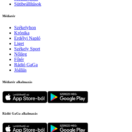
Sütibeállítások
Médiatér
Székelyhon
Krónika
Erdélyi Napló
Liget
Székely Sport
Nőileg
Főtér
Rádió GaGa
Jóállás
Médiatér alkalmazás
Rádió GaGa alkalmazás