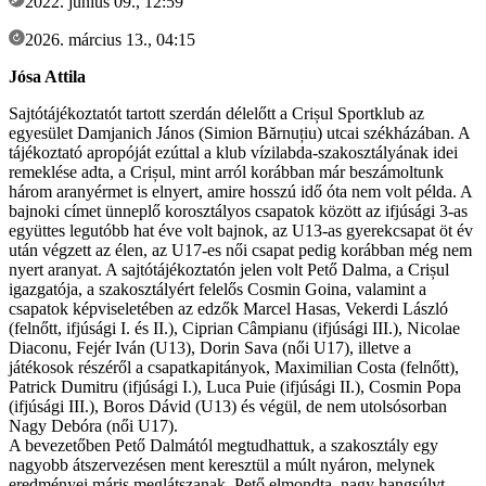
2022. június 09., 12:59
2026. március 13., 04:15
Jósa Attila
Sajtótájékoztatót tartott szerdán délelőtt a Crișul Sportklub az
egyesület Damjanich János (Simion Bărnuțiu) utcai székházában. A
tájékoztató apropóját ezúttal a klub vízilabda-szakosztályának idei
remeklése adta, a Crișul, mint arról korábban már beszámoltunk
három aranyérmet is elnyert, amire hosszú idő óta nem volt példa. A
bajnoki címet ünneplő korosztályos csapatok között az ifjúsági 3-as
együttes legutóbb hat éve volt bajnok, az U13-as gyerekcsapat öt év
után végzett az élen, az U17-es női csapat pedig korábban még nem
nyert aranyat. A sajtótájékoztatón jelen volt Pető Dalma, a Crișul
igazgatója, a szakosztályért felelős Cosmin Goina, valamint a
csapatok képviseletében az edzők Marcel Hasas, Vekerdi László
(felnőtt, ifjúsági I. és II.), Ciprian Câmpianu (ifjúsági III.), Nicolae
Diaconu, Fejér Iván (U13), Dorin Sava (női U17), illetve a
játékosok részéről a csapatkapitányok, Maximilian Costa (felnőtt),
Patrick Dumitru (ifjúsági I.), Luca Puie (ifjúsági II.), Cosmin Popa
(ifjúsági III.), Boros Dávid (U13) és végül, de nem utolsósorban
Nagy Debóra (női U17).
A bevezetőben Pető Dalmától megtudhattuk, a szakosztály egy
nagyobb átszervezésen ment keresztül a múlt nyáron, melynek
eredményei máris meglátszanak. Pető elmondta, nagy hangsúlyt