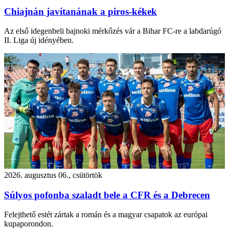
Chiajnán javítanának a piros-kékek
Az első idegenbeli bajnoki mérkőzés vár a Bihar FC-re a labdarúgó
II. Liga új idényében.
2026. augusztus 06., csütörtök
Súlyos pofonba szaladt bele a CFR és a Debrecen
Felejthető estét zártak a román és a magyar csapatok az európai
kupaporondon.