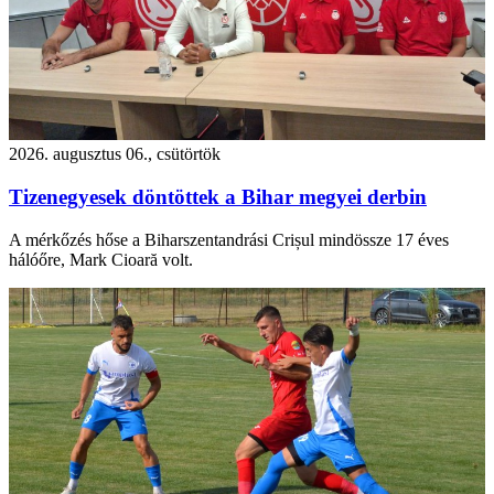
2026. augusztus 06., csütörtök
Tizenegyesek döntöttek a Bihar megyei derbin
A mérkőzés hőse a Biharszentandrási Crișul mindössze 17 éves
hálóőre, Mark Cioară volt.