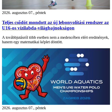
2026. augusztus 07., péntek
Teljes csődöt mondott az új lebonyolítási rendszer az
U16-os vízilabda-világbajnokságon
A továbbjutásról több esetben nem a medencében elért eredmények,
hanem egy matematikai képlet döntött.
2026. augusztus 07., péntek