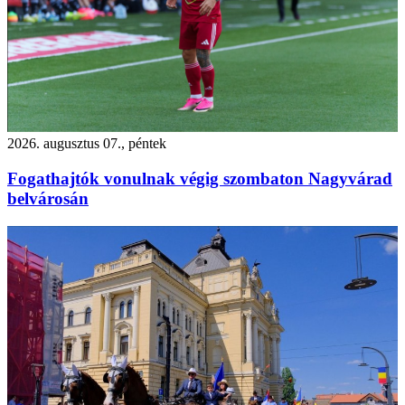
2026. augusztus 07., péntek
Fogathajtók vonulnak végig szombaton Nagyvárad
belvárosán