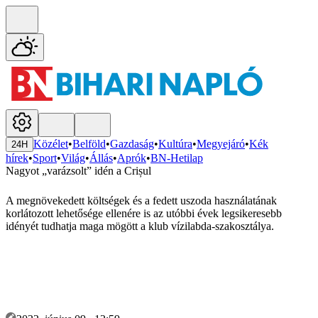
Közélet
•
Belföld
•
Gazdaság
•
Kultúra
•
Megyejáró
•
Kék
24H
hírek
•
Sport
•
Világ
•
Állás
•
Aprók
•
BN-Hetilap
Nagyot „varázsolt” idén a Crișul
A megnövekedett költségek és a fedett uszoda használatának
korlátozott lehetősége ellenére is az utóbbi évek legsikeresebb
idényét tudhatja maga mögött a klub vízilabda-szakosztálya.