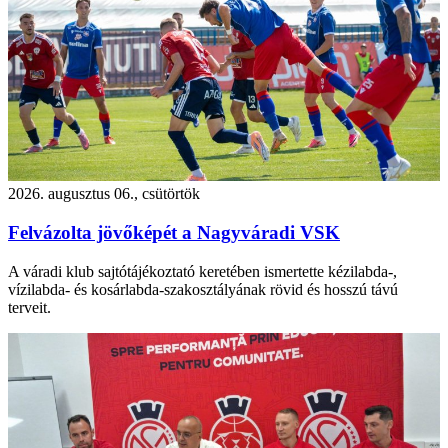
2026. augusztus 06., csütörtök
Felvázolta jövőképét a Nagyváradi VSK
A váradi klub sajtótájékoztató keretében ismertette kézilabda-,
vízilabda- és kosárlabda-szakosztályának rövid és hosszú távú
terveit.