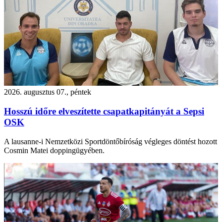
2026. augusztus 07., péntek
Hosszú időre elveszítette csapatkapitányát a Sepsi
OSK
A lausanne-i Nemzetközi Sportdöntőbíróság végleges döntést hozott
Cosmin Matei doppingügyében.