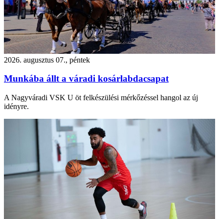
2026. augusztus 07., péntek
Munkába állt a váradi kosárlabdacsapat
A Nagyváradi VSK U öt felkészülési mérkőzéssel hangol az új
idényre.