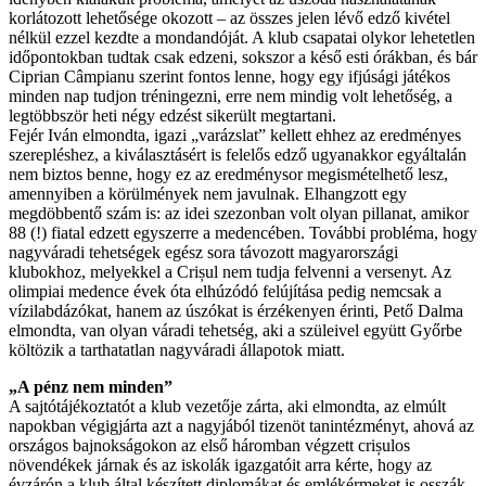
korlátozott lehetősége okozott – az összes jelen lévő edző kivétel
nélkül ezzel kezdte a mondandóját. A klub csapatai olykor lehetetlen
időpontokban tudtak csak edzeni, sokszor a késő esti órákban, és bár
Ciprian Câmpianu szerint fontos lenne, hogy egy ifjúsági játékos
minden nap tudjon tréningezni, erre nem mindig volt lehetőség, a
legtöbbször heti négy edzést sikerült megtartani.
Fejér Iván elmondta, igazi „varázslat” kellett ehhez az eredményes
szerepléshez, a kiválasztásért is felelős edző ugyanakkor egyáltalán
nem biztos benne, hogy ez az eredménysor megismételhető lesz,
amennyiben a körülmények nem javulnak. Elhangzott egy
megdöbbentő szám is: az idei szezonban volt olyan pillanat, amikor
88 (!) fiatal edzett egyszerre a medencében. További probléma, hogy
nagyváradi tehetségek egész sora távozott magyarországi
klubokhoz, melyekkel a Crișul nem tudja felvenni a versenyt. Az
olimpiai medence évek óta elhúzódó felújítása pedig nemcsak a
vízilabdázókat, hanem az úszókat is érzékenyen érinti, Pető Dalma
elmondta, van olyan váradi tehetség, aki a szüleivel együtt Győrbe
költözik a tarthatatlan nagyváradi állapotok miatt.
„A pénz nem minden”
A sajtótájékoztatót a klub vezetője zárta, aki elmondta, az elmúlt
napokban végigjárta azt a nagyjából tizenöt tanintézményt, ahová az
országos bajnokságokon az első háromban végzett crișulos
növendékek járnak és az iskolák igazgatóit arra kérte, hogy az
évzárón a klub által készített diplomákat és emlékérmeket is osszák