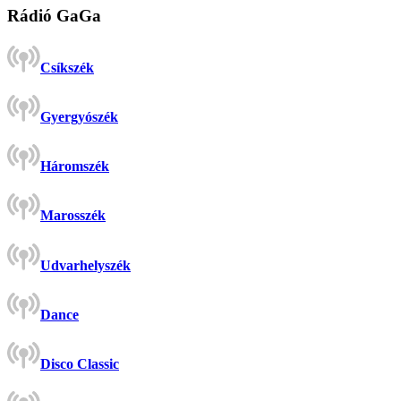
Rádió GaGa
Csíkszék
Gyergyószék
Háromszék
Marosszék
Udvarhelyszék
Dance
Disco Classic