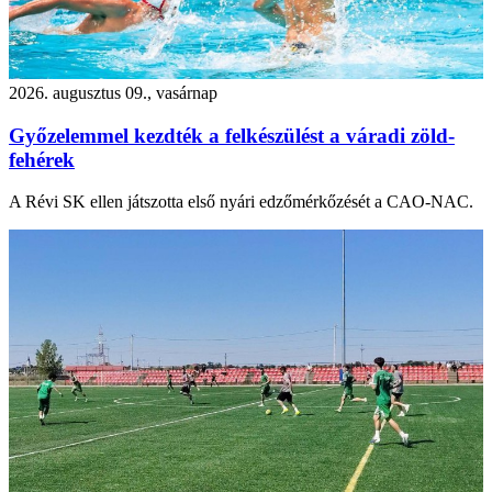
2026. augusztus 09., vasárnap
Győzelemmel kezdték a felkészülést a váradi zöld-
fehérek
A Révi SK ellen játszotta első nyári edzőmérkőzését a CAO-NAC.