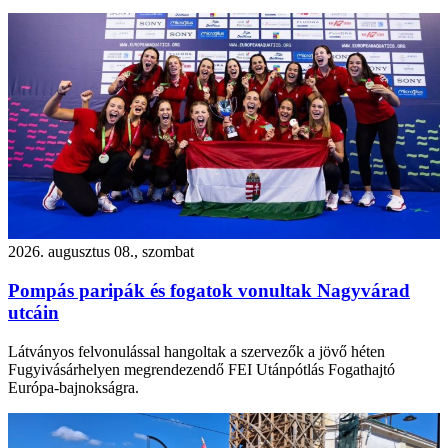
2026. augusztus 08., szombat
Pompás paripák és fogatok vonultak Nagyvárad
utcáin
Látványos felvonulással hangoltak a szervezők a jövő héten
Fugyivásárhelyen megrendezendő FEI Utánpótlás Fogathajtó
Európa-bajnokságra.