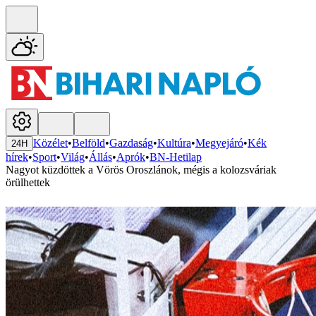
Közélet
•
Belföld
•
Gazdaság
•
Kultúra
•
Megyejáró
•
Kék
24H
hírek
•
Sport
•
Világ
•
Állás
•
Aprók
•
BN-Hetilap
Nagyot küzdöttek a Vörös Oroszlánok, mégis a kolozsváriak
örülhettek