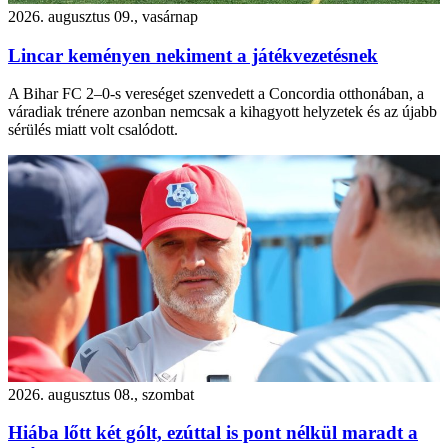
2026. augusztus 09., vasárnap
Lincar keményen nekiment a játékvezetésnek
A Bihar FC 2–0-s vereséget szenvedett a Concordia otthonában, a
váradiak trénere azonban nemcsak a kihagyott helyzetek és az újabb
sérülés miatt volt csalódott.
2026. augusztus 08., szombat
Hiába lőtt két gólt, ezúttal is pont nélkül maradt a