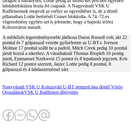
faragott a hátrányból, Lottie pedig az utolsó két percben egyetlen
labdabirtoklásra hozta fel csapatát. A Nagyváradi VSK U
Raiffeisennek megvolt az esélye az egyenlítésre is, de a döntő
pillanatban Lottie betörését Ceaser blokkolta. A 74–72-es
végeredmény egyben azt is jelentette, hogy a bajnoki trófea
Kolozsváron maradt.
A mérkőzés legeredményesebb játékosa Daron Russell volt, aki 22
ponttal és 7 gólpasszal vezette győzelemre az U-BT-t. Iverson
Molinar 17 ponttal szállt be a padról, Mitch Creek pedig 10 ponttal
járult hozzá a sikerhez. A váradiaknál Thomas Bropleh 16 pontig
jutott, Emmanuel Nzekwesi 15 pontot és 8 lepattanót jegyzett, Kris
Richard 12 pontot szerzett, Jaizec Lottie pedig 8 ponttal, 8
gólpasszal és 4 labdaszerzéssel zárt.
Nagyváradi VSK U
Kolozsvári U-BT
nemzeti liga
döntő
Vörös
Oroszlánok
VSK U Raiffeisen
díjnyertes