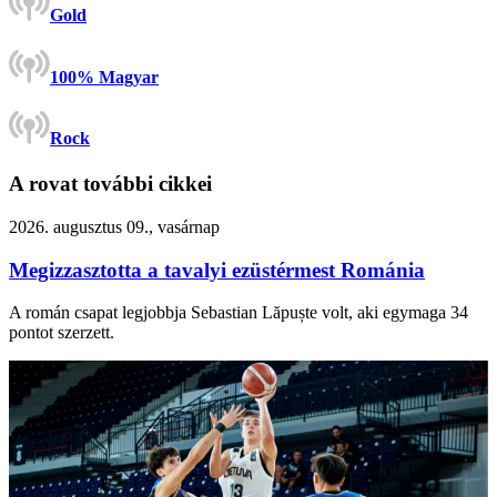
Gold
100% Magyar
Rock
A rovat további cikkei
2026. augusztus 09., vasárnap
Megizzasztotta a tavalyi ezüstérmest Románia
A román csapat legjobbja Sebastian Lăpuște volt, aki egymaga 34
pontot szerzett.