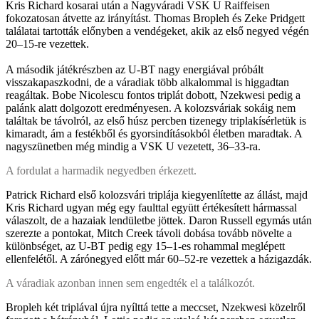
Kris Richard kosarai után a Nagyváradi VSK U Raiffeisen
fokozatosan átvette az irányítást. Thomas Bropleh és Zeke Pridgett
találatai tartották előnyben a vendégeket, akik az első negyed végén
20–15-re vezettek.
A második játékrészben az U-BT nagy energiával próbált
visszakapaszkodni, de a váradiak több alkalommal is higgadtan
reagáltak. Bobe Nicolescu fontos triplát dobott, Nzekwesi pedig a
palánk alatt dolgozott eredményesen. A kolozsváriak sokáig nem
találtak be távolról, az első húsz percben tizenegy triplakísérletük is
kimaradt, ám a festékből és gyorsindításokból életben maradtak. A
nagyszünetben még mindig a VSK U vezetett, 36–33-ra.
A fordulat a harmadik negyedben érkezett.
Patrick Richard első kolozsvári triplája kiegyenlítette az állást, majd
Kris Richard ugyan még egy faulttal együtt értékesített hármassal
válaszolt, de a hazaiak lendületbe jöttek. Daron Russell egymás után
szerezte a pontokat, Mitch Creek távoli dobása tovább növelte a
különbséget, az U-BT pedig egy 15–1-es rohammal meglépett
ellenfelétől. A zárónegyed előtt már 60–52-re vezettek a házigazdák.
A váradiak azonban innen sem engedték el a találkozót.
Bropleh két triplával újra nyílttá tette a meccset, Nzekwesi közelről