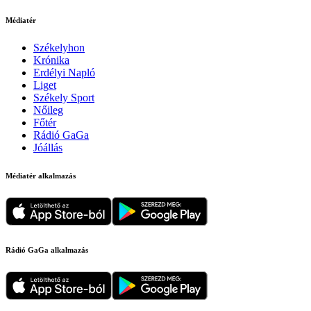
Médiatér
Székelyhon
Krónika
Erdélyi Napló
Liget
Székely Sport
Nőileg
Főtér
Rádió GaGa
Jóállás
Médiatér alkalmazás
Rádió GaGa alkalmazás