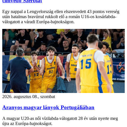
címvédő Szerbiát
Egy nappal a Lengyelország ellen elszenvedett 43 pontos vereség
után hatalmas bravúrral rukkolt elő a román U16-os kosárlabda-
válogatott a váradi Európa-bajnokságon.
2026. augusztus 08., szombat
Aranyos magyar lányok Portugáliában
A magyar U20-as női vízilabda-válogatott 28 év után nyerte meg
újra az Európa-bajnokságot.