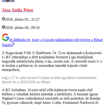
Jósa Attila Péter
2026. június 03., 21:27
2026. június 04., 09:33
Itt állíthatja be, hogy a Google-találatokban elöl legyen a Bihari
Napló!
A Nagyváradi VSK U Raiffeisen 74–72-re alulmaradt a Kolozsvári
U-BT otthonában a férfi kosárlabda Nemzeti Liga döntőjének
negyedik mérkőzésén június 3-án, szerda este. A címvédő ezzel 3–1-
re lezárta a párharcot, és sorozatban hatodik bajnoki címét
ünnepelheti,
míg a 17 év után távozó Cristian Achim együttese ezüstéremmel
fejezte be a 2025/2026-os idényt.
A BT Arénában, 10 ezer néző előtt lejátszott összecsapás első
felében a váradiak kézben tartották a mérkőzést. A hazaiak ugyan
Nighael Ceaser zsákolásával szerezték az első pontokat, de Bandja
Sy gyorsan válaszolt, majd Jaizec Lottie, Emmanuel Nzekwesi és