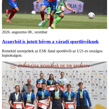
2026. augusztus 08., szombat
Aranyból is jutott bőven a váradi sportlövőknek
Remekül szerepeltek az ESK fiatal sportlövői az U21-es országos
bajnokságon.