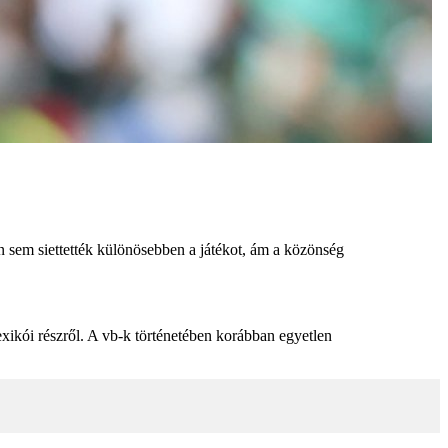
n sem siettették különösebben a játékot, ám a közönség
ikói részről. A vb-k történetében korábban egyetlen