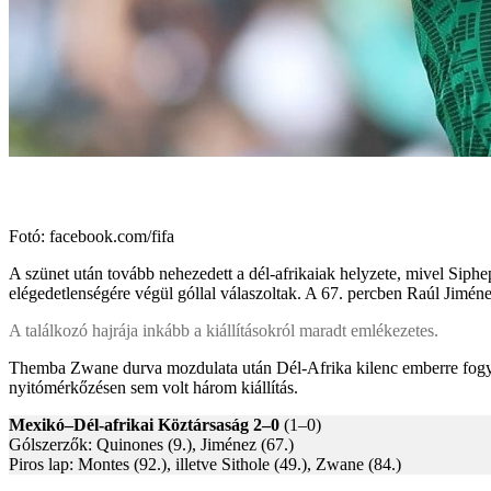
Fotó: facebook.com/fifa
A szünet után tovább nehezedett a dél-afrikaiak helyzete, mivel Siph
elégedetlenségére végül góllal válaszoltak. A 67. percben Raúl Jiméne
A találkozó hajrája inkább a kiállításokról maradt emlékezetes.
Themba Zwane durva mozdulata után Dél-Afrika kilenc emberre fogyatk
nyitómérkőzésen sem volt három kiállítás.
Mexikó–Dél-afrikai Köztársaság 2–0
(1–0)
Gólszerzők: Quinones (9.), Jiménez (67.)
Piros lap: Montes (92.), illetve Sithole (49.), Zwane (84.)