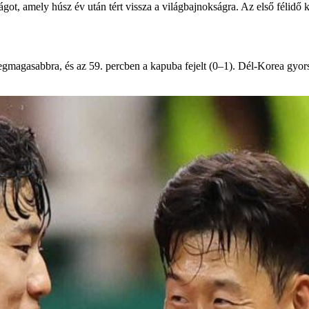
 amely húsz év után tért vissza a világbajnokságra. Az első félidő kev
gmagasabbra, és az 59. percben a kapuba fejelt (0–1). Dél-Korea gyors