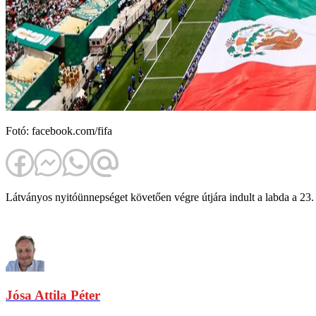
Fotó: facebook.com/fifa
Látványos nyitóünnepséget követően végre útjára indult a labda a 23
Jósa Attila Péter