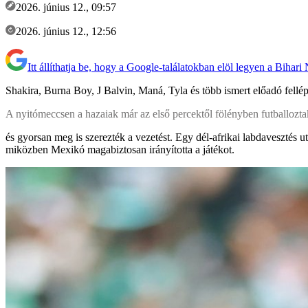
2026. június 12., 09:57
2026. június 12., 12:56
Itt állíthatja be, hogy a Google-találatokban elöl legyen a Bihari
Shakira, Burna Boy, J Balvin, Maná, Tyla és több ismert előadó fellé
A nyitómeccsen a hazaiak már az első percektől fölényben futballozta
és gyorsan meg is szerezték a vezetést. Egy dél-afrikai labdavesztés u
miközben Mexikó magabiztosan irányította a játékot.