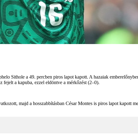
ephelo Sithole a 49. percben piros lapot kapott. A hazaiak emberelőnybe
z fejelt a kapuba, ezzel eldöntve a mérkőzést (2–0).
ozott, majd a hosszabbításban César Montes is piros lapot kapott mex