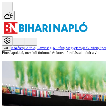
Közélet
•
Belföld
•
Gazdaság
•
Kultúra
•
Megyejáró
•
Kék hírek
•
Spor
24H
Piros lapokkal, mexikói örömmel és koreai fordítással indult a vb