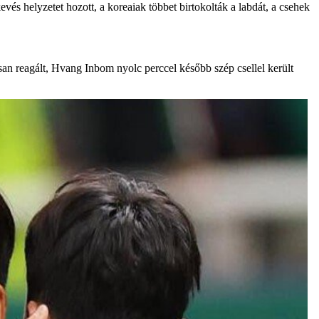
és helyzetet hozott, a koreaiak többet birtokolták a labdát, a csehek
an reagált, Hvang Inbom nyolc perccel később szép csellel került