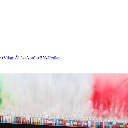
t
•
Világ
•
Állás
•
Aprók
•
BN-Hetilap