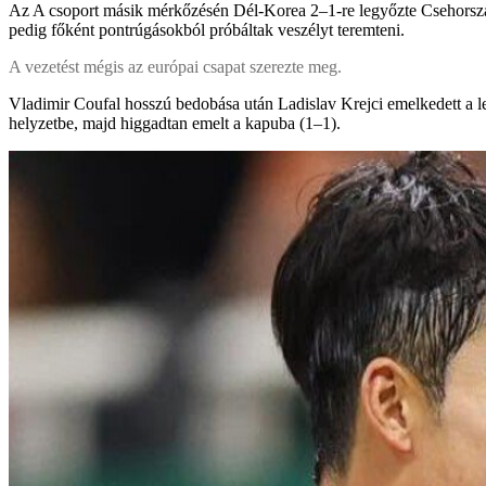
Az A csoport másik mérkőzésén Dél-Korea 2–1-re legyőzte Csehországot,
pedig főként pontrúgásokból próbáltak veszélyt teremteni.
A vezetést mégis az európai csapat szerezte meg.
Vladimir Coufal hosszú bedobása után Ladislav Krejci emelkedett a le
helyzetbe, majd higgadtan emelt a kapuba (1–1).