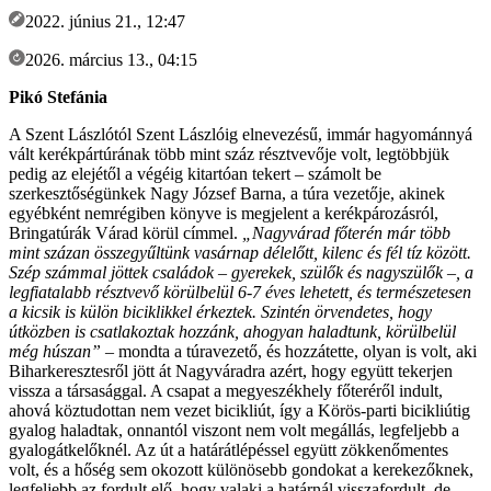
2022. június 21., 12:47
2026. március 13., 04:15
Pikó Stefánia
A Szent Lászlótól Szent Lászlóig elnevezésű, immár hagyománnyá
vált kerékpártúrának több mint száz résztvevője volt, legtöbbjük
pedig az elejétől a végéig kitartóan tekert – számolt be
szerkesztőségünkek Nagy József Barna, a túra vezetője, akinek
egyébként nemrégiben könyve is megjelent a kerékpározásról,
Bringatúrák Várad körül címmel.
„Nagyvárad főterén már több
mint százan összegyűltünk vasárnap délelőtt, kilenc és fél tíz között.
Szép számmal jöttek családok – gyerekek, szülők és nagyszülők –, a
legfiatalabb résztvevő körülbelül 6-7 éves lehetett, és természetesen
a kicsik is külön biciklikkel érkeztek. Szintén örvendetes, hogy
útközben is csatlakoztak hozzánk, ahogyan haladtunk, körülbelül
még húszan”
– mondta a túravezető, és hozzátette, olyan is volt, aki
Biharkeresztesről jött át Nagyváradra azért, hogy együtt tekerjen
vissza a társasággal. A csapat a megyeszékhely főteréről indult,
ahová köztudottan nem vezet bicikliút, így a Körös-parti bicikliútig
gyalog haladtak, onnantól viszont nem volt megállás, legfeljebb a
gyalogátkelőknél. Az út a határátlépéssel együtt zökkenőmentes
volt, és a hőség sem okozott különösebb gondokat a kerekezőknek,
legfeljebb az fordult elő, hogy valaki a határnál visszafordult, de