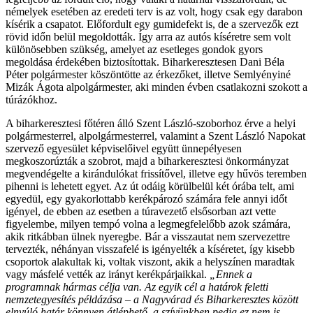
némelyek esetében az eredeti terv is az volt, hogy csak egy darabon
kísérik a csapatot. Előfordult egy gumidefekt is, de a szervezők ezt
rövid időn belül megoldották. Így arra az autós kíséretre sem volt
különösebben szükség, amelyet az esetleges gondok gyors
megoldása érdekében biztosítottak. Biharkeresztesen Dani Béla
Péter polgármester köszöntötte az érkezőket, illetve Semlyényiné
Mizák Ágota alpolgármester, aki minden évben csatlakozni szokott a
túrázókhoz.
A biharkeresztesi főtéren álló Szent László-szoborhoz érve a helyi
polgármesterrel, alpolgármesterrel, valamint a Szent László Napokat
szervező egyesület képviselőivel együtt ünnepélyesen
megkoszorúzták a szobrot, majd a biharkeresztesi önkormányzat
megvendégelte a kirándulókat frissítővel, illetve egy hűvös teremben
pihenni is lehetett egyet. Az út odáig körülbelül két órába telt, ami
egyedül, egy gyakorlottabb kerékpározó számára fele annyi időt
igényel, de ebben az esetben a túravezető elsősorban azt vette
figyelembe, milyen tempó volna a legmegfelelőbb azok számára,
akik ritkábban ülnek nyeregbe. Bár a visszautat nem szervezettre
tervezték, néhányan visszafelé is igényelték a kíséretet, így kisebb
csoportok alakultak ki, voltak viszont, akik a helyszínen maradtak
vagy másfelé vették az irányt kerékpárjaikkal.
„Ennek a
programnak hármas célja van. Az egyik cél a határok feletti
nemzetegyesítés példázása – a Nagyvárad és Biharkeresztes között
elnyúló határ könnyen átléphető, a szívünkben pedig ez nem is