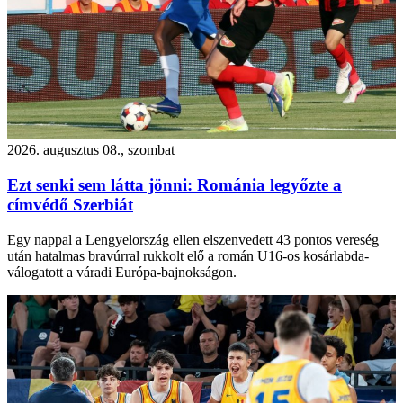
2026. augusztus 08., szombat
Ezt senki sem látta jönni: Románia legyőzte a
címvédő Szerbiát
Egy nappal a Lengyelország ellen elszenvedett 43 pontos vereség
után hatalmas bravúrral rukkolt elő a román U16-os kosárlabda-
válogatott a váradi Európa-bajnokságon.