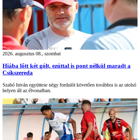
2026. augusztus 08., szombat
Hiába lőtt két gólt, ezúttal is pont nélkül maradt a
Csíkszereda
Szabó István együttese négy fordulót követően továbbra is az utolsó
helyen áll az élvonalban.