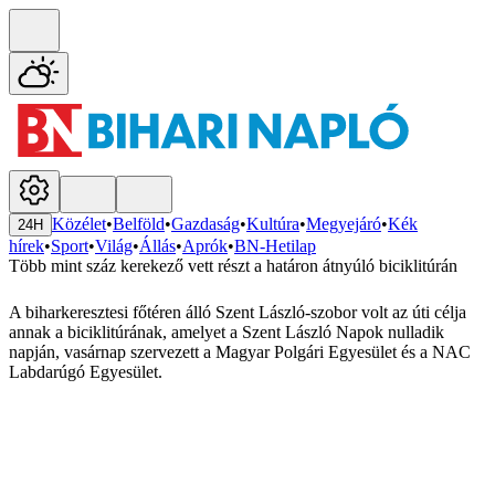
Közélet
•
Belföld
•
Gazdaság
•
Kultúra
•
Megyejáró
•
Kék
24H
hírek
•
Sport
•
Világ
•
Állás
•
Aprók
•
BN-Hetilap
Több mint száz kerekező vett részt a határon átnyúló biciklitúrán
A biharkeresztesi főtéren álló Szent László-szobor volt az úti célja
annak a biciklitúrának, amelyet a Szent László Napok nulladik
napján, vasárnap szervezett a Magyar Polgári Egyesület és a NAC
Labdarúgó Egyesület.