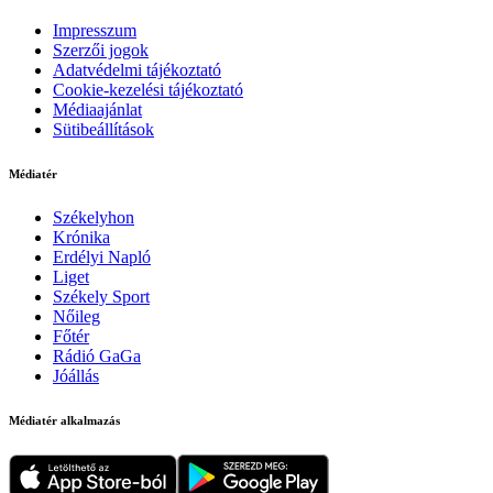
Impresszum
Szerzői jogok
Adatvédelmi tájékoztató
Cookie-kezelési tájékoztató
Médiaajánlat
Sütibeállítások
Médiatér
Székelyhon
Krónika
Erdélyi Napló
Liget
Székely Sport
Nőileg
Főtér
Rádió GaGa
Jóállás
Médiatér alkalmazás