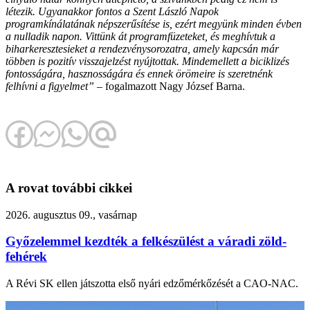
létezik. Ugyanakkor fontos a Szent László Napok
programkínálatának népszerűsítése is, ezért megyünk minden évben
a nulladik napon. Vittünk át programfüzeteket, és meghívtuk a
biharkeresztesieket a rendezvénysorozatra, amely kapcsán már
többen is pozitív visszajelzést nyújtottak. Mindemellett a biciklizés
fontosságára, hasznosságára és ennek örömeire is szeretnénk
felhívni a figyelmet”
– fogalmazott Nagy József Barna.
A rovat további cikkei
2026. augusztus 09., vasárnap
Győzelemmel kezdték a felkészülést a váradi zöld-
fehérek
A Révi SK ellen játszotta első nyári edzőmérkőzését a CAO-NAC.