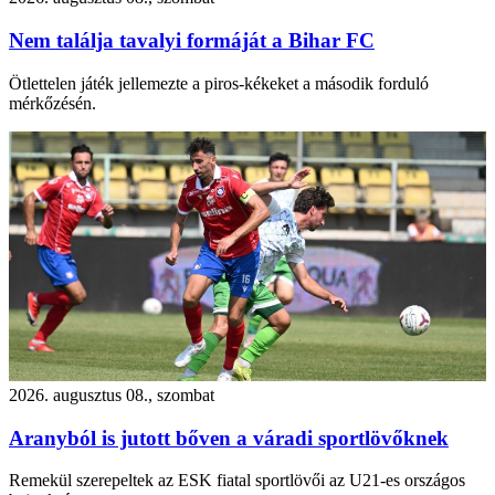
Nem találja tavalyi formáját a Bihar FC
Ötlettelen játék jellemezte a piros-kékeket a második forduló
mérkőzésén.
2026. augusztus 08., szombat
Aranyból is jutott bőven a váradi sportlövőknek
Remekül szerepeltek az ESK fiatal sportlövői az U21-es országos