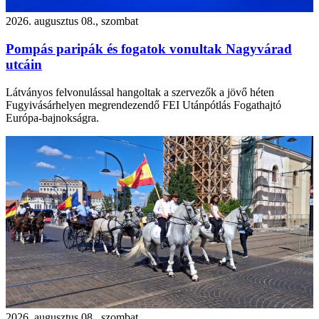
2026. augusztus 08., szombat
Pompás paripák és fogatok vonultak Nagyvárad
utcáin
Látványos felvonulással hangoltak a szervezők a jövő héten
Fugyivásárhelyen megrendezendő FEI Utánpótlás Fogathajtó
Európa-bajnokságra.
2026. augusztus 08., szombat