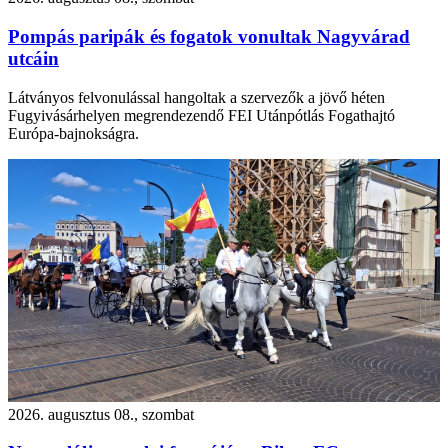
Pompás paripák és fogatok vonultak Nagyvárad
utcáin
Látványos felvonulással hangoltak a szervezők a jövő héten
Fugyivásárhelyen megrendezendő FEI Utánpótlás Fogathajtó
Európa-bajnokságra.
2026. augusztus 08., szombat