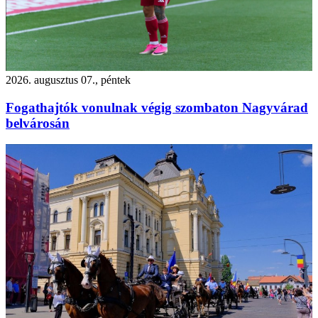
2026. augusztus 07., péntek
Fogathajtók vonulnak végig szombaton Nagyvárad
belvárosán