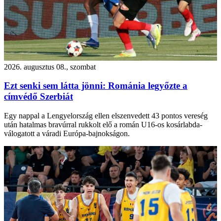
2026. augusztus 08., szombat
Ezt senki sem látta jönni: Románia legyőzte a
címvédő Szerbiát
Egy nappal a Lengyelország ellen elszenvedett 43 pontos vereség
után hatalmas bravúrral rukkolt elő a román U16-os kosárlabda-
válogatott a váradi Európa-bajnokságon.