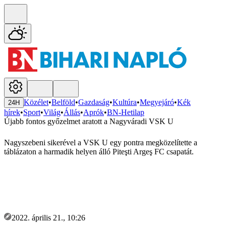
Közélet
•
Belföld
•
Gazdaság
•
Kultúra
•
Megyejáró
•
Kék
24H
hírek
•
Sport
•
Világ
•
Állás
•
Aprók
•
BN-Hetilap
Újabb fontos győzelmet aratott a Nagyváradi VSK U
Nagyszebeni sikerével a VSK U egy pontra megközelítette a
táblázaton a harmadik helyen álló Piteşti Argeş FC csapatát.
2022. április 21., 10:26