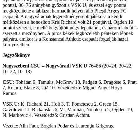
ponttal, 86–76 arányban győzött a VSK U, és ezzel egy pontra
megközelítette a táblázat harmadik helyén álló Piteşti Argeş FC
csapatát. A nagyváradiak legeredményesebb játékosa a keddi
mérkőzésen a honosított Kris Richard volt 21 pontjával, Ogden 19
pontot szerzett, e mellé begyűjtött négy lepattanót, és három labdát is
szerzett a mezőnyben. A piros-kékek legközelebb pénteken lépnek
pályára, amikor is a Konstancai Athletic csapatát fogadják hazai
környezetben.
Jegyzőkönyv
Nagyszebeni CSU – Nagyváradi VSK U
76–86 (20–24, 30–22,
16–22, 10–18)
CSU:
Tohătan 9, Tamulis, McGrew 18, Padgett 6, Dragoste 6, Pratt
7, Rotaru, Blake 8, Uţă 10. Vezetőedző: Miguel Angel Hoyo
Ramos.
VSK U:
K. Richard 21, Holt 3, T. Fometescu 2, Green 15,
Gavrilovic 11, Bickauskis 6, Vl. Marinău, Nicolescu 5, Ogden 19,
N. Markovic 4. Vezetőedző: Cristian Achim.
Vezette: Alin Faur, Bogdan Podar és Laurenţiu Grigoraş.