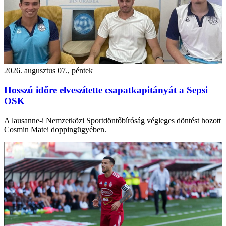
2026. augusztus 07., péntek
Hosszú időre elveszítette csapatkapitányát a Sepsi
OSK
A lausanne-i Nemzetközi Sportdöntőbíróság végleges döntést hozott
Cosmin Matei doppingügyében.