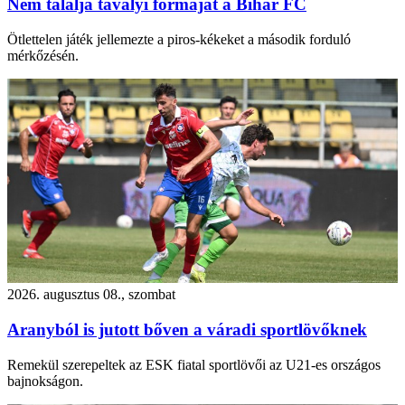
Nem találja tavalyi formáját a Bihar FC
Ötlettelen játék jellemezte a piros-kékeket a második forduló
mérkőzésén.
2026. augusztus 08., szombat
Aranyból is jutott bőven a váradi sportlövőknek
Remekül szerepeltek az ESK fiatal sportlövői az U21-es országos
bajnokságon.