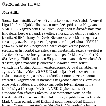
2026. március 13., 04:14
Jósa Attila
Sorozatban hatodik győzelmét aratta kedden, a kosárlabda Nemzeti
Liga 19. fordulójából elhalasztott mérkőzés pótlásán a Nagyváradi
VSK U. A Nagyszebeni CSU elleni idegenbeli találkozót hatalmas
lendülettel kezdte a váradi együttes, a hosszú idő után újra játékra
jelentkező litván irányító, Dovis Bickauskis remekül mozgatta a
társait, így az első tíz percet négypontos előnnyel zárta a VSK U
(20–24). A második negyedet a hazai csapat kezdte jobban,
sorozatban hat pontot szereztek a nagyszebeniek, ezzel a vezetést is
átvették, és ezt a szünetig már nem is engedték ki a kezükből (50–
46). Az egy félidő alatt kapott 50 pont nem a váradiak védekezését
dicsérte, így a második játékrészre elsősorban ezen kellett
változtatnia Cristian Achim vezetőedzőnek. A jóval zártabban és
agresszívabban védekező VSK U taktikájának ellenszerét nem
találta a hazai gárda, a második félidőben mindössze 26 pontot
szerzett a Nagyszeben. A harmadik negyedben átvette a vezetést a
piros-kék együttes, a továbbiakban pedig folyamatosan nőtt a
különbség a két csapat között. A VSK U játékosai ismét
elfogadhatóan céloztak távolról, a hárompontos vonalon túli
kísérleteik 48 százaléka célba talált, az egyre jobb formába lendülő
Mark Ogden palánk alatti játékával pedig megoldódni látszik a
lepattanók megszerzésének problémája is. Végeredményben tíz