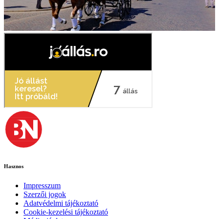
Hasznos
Impresszum
Szerzői jogok
Adatvédelmi tájékoztató
Cookie-kezelési tájékoztató