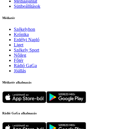
Médiaajánlat
Sütibeállítások
Médiatér
Székelyhon
Krónika
Erdélyi Napló
Liget
Székely Sport
Nőileg
Főtér
Rádió GaGa
Jóállás
Médiatér alkalmazás
Rádió GaGa alkalmazás