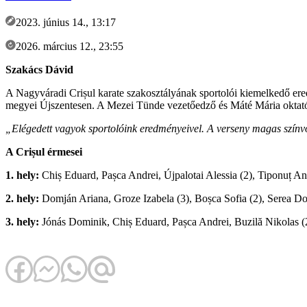
2023. június 14., 13:17
2026. március 12., 23:55
Szakács Dávid
A Nagyváradi Crișul karate szakosztályának sportolói kiemelkedő 
megyei Újszentesen. A Mezei Tünde vezetőedző és Máté Mária oktató ál
„Elégedett vagyok sportolóink eredményeivel. A verseny magas színvo
A Crișul érmesei
1. hely:
Chiș Eduard, Pașca Andrei, Újpalotai Alessia (2), Tiponuț An
2. hely:
Domján Ariana, Groze Izabela (3), Boșca Sofia (2), Serea D
3. hely:
Jónás Dominik, Chiș Eduard, Pașca Andrei, Buzilă Nikolas (