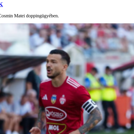
SK
t Cosmin Matei doppingügyében.