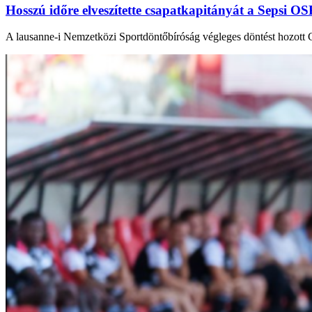
Hosszú időre elveszítette csapatkapitányát a Sepsi O
A lausanne-i Nemzetközi Sportdöntőbíróság végleges döntést hozot