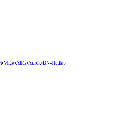
t
•
Világ
•
Állás
•
Aprók
•
BN-Hetilap