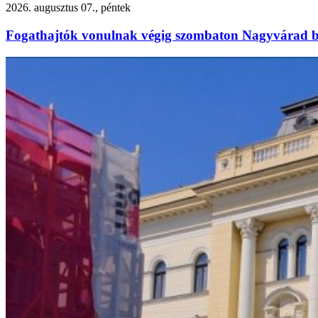
2026. augusztus 07., péntek
Fogathajtók vonulnak végig szombaton Nagyvárad b