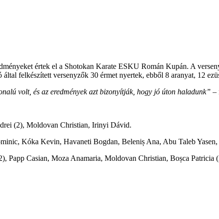
eredményeket értek el a Shotokan Karate ESKU Román Kupán. A versen
tal felkészített versenyzők 30 érmet nyertek, ebből 8 aranyat, 12 ezüs
nalú volt, és az eredmények azt bizonyítják, hogy jó úton haladunk”
– 
drei (2), Moldovan Christian, Irinyi Dávid.
ominic, Kóka Kevin, Havaneti Bogdan, Beleniș Ana, Abu Taleb Yasen, 
2), Papp Casian, Moza Anamaria, Moldovan Christian, Boșca Patricia 