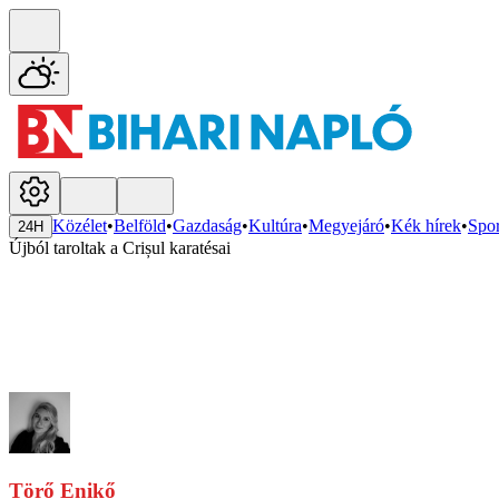
Közélet
•
Belföld
•
Gazdaság
•
Kultúra
•
Megyejáró
•
Kék hírek
•
Spor
24H
Újból taroltak a Crișul karatésai
Törő Enikő