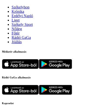
Székelyhon
Krónika
Erdélyi Napló
Liget
Székely Sport
Nőileg
Főtér
Rádió GaGa
Jóállás
Médiatér alkalmazás
Rádió GaGa alkalmazás
Kapcsolat