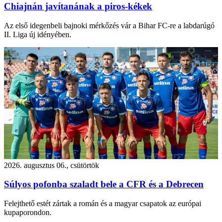
Chiajnán javítanának a piros-kékek
Az első idegenbeli bajnoki mérkőzés vár a Bihar FC-re a labdarúgó
II. Liga új idényében.
2026. augusztus 06., csütörtök
Súlyos pofonba szaladt bele a CFR és a Debrecen
Felejthető estét zártak a román és a magyar csapatok az európai
kupaporondon.