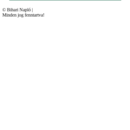
©
Bihari Napló
|
Minden jog fenntartva!