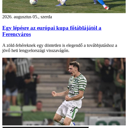
2026. augusztus 05., szerda
Egy lépésre az európai kupa főtáblájától a
Ferencváros
A zöld-fehéreknek egy döntetlen is elegendő a továbbjutáshoz a
jövő heti lengyelországi visszavágón.