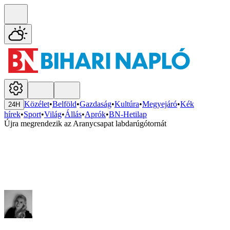
Közélet
•
Belföld
•
Gazdaság
•
Kultúra
•
Megyejáró
•
Kék
24H
hírek
•
Sport
•
Világ
•
Állás
•
Aprók
•
BN-Hetilap
Újra megrendezik az Aranycsapat labdarúgótornát