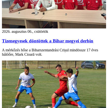
2026. augusztus 06., csütörtök
Tizenegyesek döntöttek a Bihar megyei derbin
A mérkőzés hőse a Biharszentandrási Crișul mindössze 17 éves
hálóőre, Mark Cioară volt.