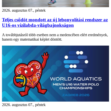
2026. augusztus 07., péntek
Teljes csődöt mondott az új lebonyolítási rendszer az
U16-os vízilabda-világbajnokságon
A továbbjutásról több esetben nem a medencében elért eredmények,
hanem egy matematikai képlet döntött.
2026. augusztus 07., péntek