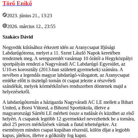
Törő Enikő
2023. június 21., 13:23
2026. március 12., 23:55
Szakács Dávid
Negyedik kiírásához érkezett idén az Aranycsapat Ifjúsági
Labdarúgótorna, melyet a 11. Szent László Napok keretében
rendeznek meg. A seregszemlét vasárnap 10 órától a Hegyközpályi
sportpályán rendezi a Nagyváradi AC Labdarúgó Egyesület, az
U10-es korosztály (2013-ban született gyermekek) számára. A
nevében a legendás magyar labdarúgó-válogatott, az Aranycsapat
emléke előtt is tisztelgő tornán öt csapat jelezte a részvételi
szándékát, melyek körmérkőzéses rendszerben döntenek majd a
helyezésekről.
A labdarúgótornán a házigazda Nagyváradi AC LE mellett a Bihari
United, a Borsi Viitorul, a Bihorul Sportiskola, illetve a
magyarországi Sárréti LE mérheti össze a tudását és küzdhet az első
helyért. A csapatok legtöbb 12 gyermekkel nevezhettek be a tornára,
ahol 25 perces mérkőzések várnak a fiatal tehetségekre. Az
eseményen minden csapat kupában részesül, külön díjat a legjobb
kapus, játékos, illetve a gólkirály fog kapni.