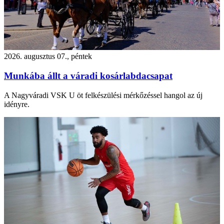
2026. augusztus 07., péntek
Munkába állt a váradi kosárlabdacsapat
A Nagyváradi VSK U öt felkészülési mérkőzéssel hangol az új
idényre.