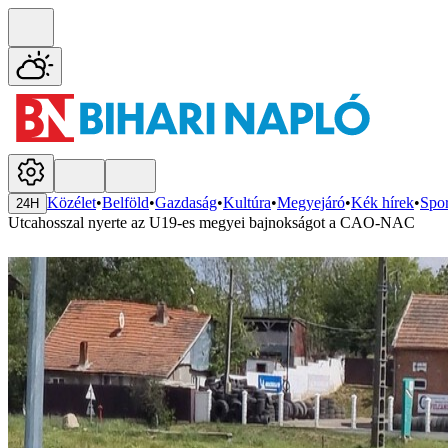
Közélet
•
Belföld
•
Gazdaság
•
Kultúra
•
Megyejáró
•
Kék hírek
•
Spor
24H
Utcahosszal nyerte az U19-es megyei bajnokságot a CAO-NAC