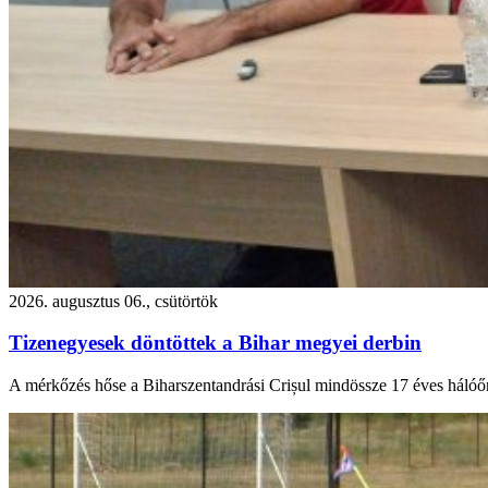
2026. augusztus 06., csütörtök
Tizenegyesek döntöttek a Bihar megyei derbin
A mérkőzés hőse a Biharszentandrási Crișul mindössze 17 éves hálóőr