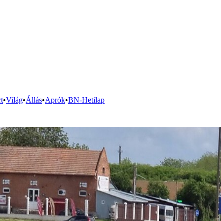
t
•
Világ
•
Állás
•
Aprók
•
BN-Hetilap