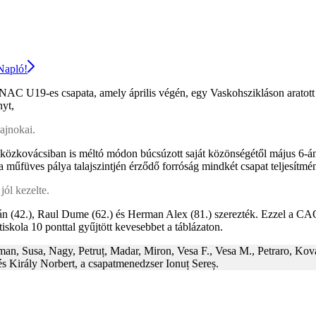
 Napló!
C U19-es csapata, amely április végén, egy Vaskohszikláson aratott g
nyt,
ajnokai.
yközkovácsiban is méltó módon búcsúzott saját közönségétől május 6-án,
 és a műfüves pálya talajszintjén érződő forróság mindkét csapat teljesí
jól kezelte.
ián (42.), Raul Dume (62.) és Herman Alex (81.) szerezték. Ezzel a 
iskola 10 ponttal gyűjtött kevesebbet a táblázaton.
an, Susa, Nagy, Petruț, Madar, Miron, Vesa F., Vesa M., Petraro, Ková
s Király Norbert, a csapatmenedzser Ionuț Sereș.