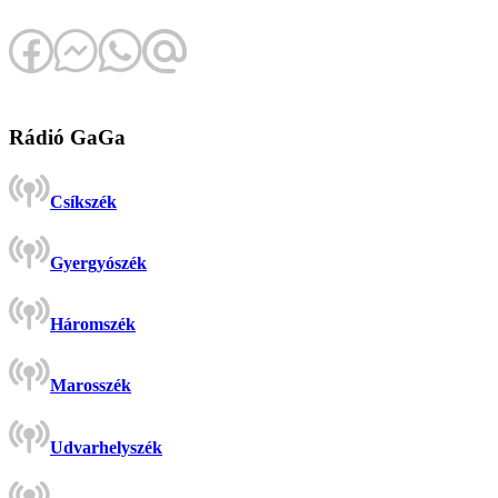
Rádió GaGa
Csíkszék
Gyergyószék
Háromszék
Marosszék
Udvarhelyszék