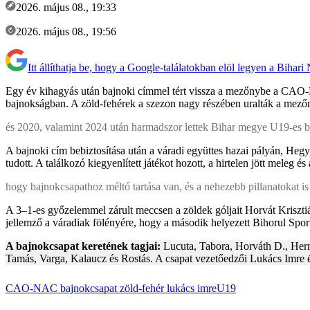
2026. május 08., 19:33
2026. május 08., 19:56
Itt állíthatja be, hogy a Google-találatokban elöl legyen a Bihari
Egy év kihagyás után bajnoki címmel tért vissza a mezőnybe a CAO-NA
bajnokságban. A zöld-fehérek a szezon nagy részében uralták a mező
és 2020, valamint 2024 után harmadszor lettek Bihar megye U19-es b
A bajnoki cím bebiztosítása után a váradi együttes hazai pályán, Heg
tudott. A találkozó kiegyenlített játékot hozott, a hirtelen jött meleg
hogy bajnokcsapathoz méltó tartása van, és a nehezebb pillanatokat is 
A 3–1-es győzelemmel zárult meccsen a zöldek góljait Horvát Kriszt
jellemző a váradiak fölényére, hogy a második helyezett Bihorul Sport
A bajnokcsapat keretének tagjai:
Lucuta, Tabora, Horváth D., Herm
Tamás, Varga, Kalaucz és Rostás. A csapat vezetőedzői Lukács Imre é
CAO-NAC
bajnokcsapat
zöld-fehér
lukács imre
U19