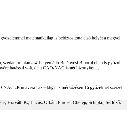
yőzelemmel matematikailag is bebiztosította első helyét a megyei
 szedán, miután a 4. helyen álló Belényesi Bihorul ellen is győzni
tményére hatással volt, de a CAO-NAC ismét bizonyította,
CAO-NAC „Primavera” az eddigi 17 mérkőzésen 16 győzelmet szerzett,
cs, Horváth K., Lucus, Orbán, Purdea, Chereji, Schipko, Serfőző,