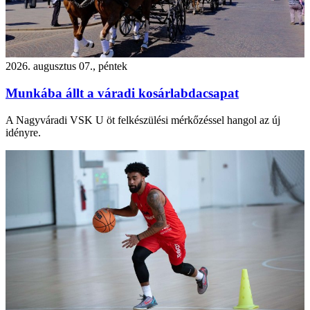
2026. augusztus 07., péntek
Munkába állt a váradi kosárlabdacsapat
A Nagyváradi VSK U öt felkészülési mérkőzéssel hangol az új
idényre.