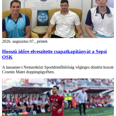
2026. augusztus 07., péntek
Hosszú időre elveszítette csapatkapitányát a Sepsi
OSK
A lausanne-i Nemzetközi Sportdöntőbíróság végleges döntést hozott
Cosmin Matei doppingügyében.