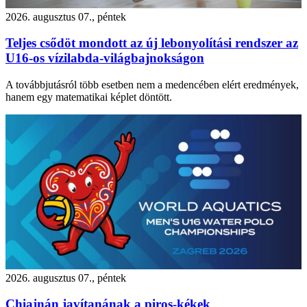
2026. augusztus 07., péntek
Teljes csődöt mondott az új lebonyolítási rendszer az
U16-os vízilabda-világbajnokságon
A továbbjutásról több esetben nem a medencében elért eredmények,
hanem egy matematikai képlet döntött.
2026. augusztus 07., péntek
Chiajnán javítanának a piros-kékek