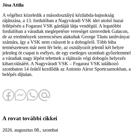
Jósa Attila
A végéhez közeledik a másodosztályú kézilabda-bajnokság
rájátszása, a 13. fordulóban a Nagyváradi VSK idei utolsó hazai
fellépésén a Fogarasi VSK gárdáját látja vendégül. A legutóbbi
fordulóban a váradiak meglepetésre vereséget szenvedtek Galacon,
de az eredmények szerencsésen alakultak George Tăutu tanítványai
számára, így a VSK nem csúszott le a dobogóról. Több hiba
természetesen már nem fér bele, az osztályozót jelentő két helyre
jelenleg öt csapat is esélyes, de egy esetleges szombati győzelemmel
a váradiak nagy lépést tehetnek a rájátszás végi dobogós helyezés
kiharcolásáért. A Nagyváradi VSK – Fogarasi VSK találkozó
szombaton 14 órától kezdődik az Antonio Alexe Sportcsarnokban, a
belépés díjtalan.
A rovat további cikkei
2026. augusztus 08., szombat