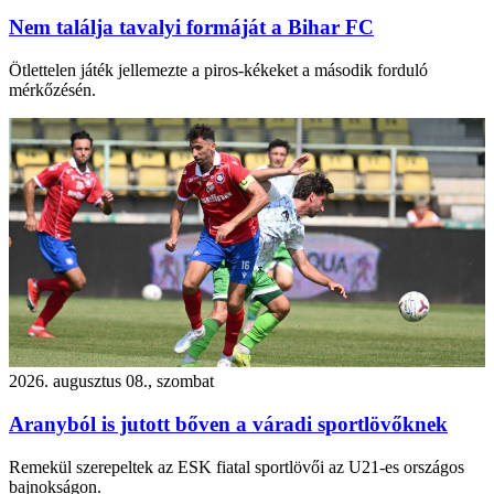
Nem találja tavalyi formáját a Bihar FC
Ötlettelen játék jellemezte a piros-kékeket a második forduló
mérkőzésén.
2026. augusztus 08., szombat
Aranyból is jutott bőven a váradi sportlövőknek
Remekül szerepeltek az ESK fiatal sportlövői az U21-es országos
bajnokságon.