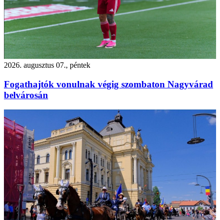
2026. augusztus 07., péntek
Fogathajtók vonulnak végig szombaton Nagyvárad
belvárosán