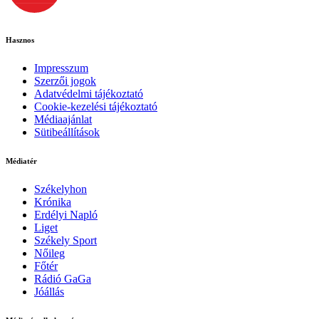
Hasznos
Impresszum
Szerzői jogok
Adatvédelmi tájékoztató
Cookie-kezelési tájékoztató
Médiaajánlat
Sütibeállítások
Médiatér
Székelyhon
Krónika
Erdélyi Napló
Liget
Székely Sport
Nőileg
Főtér
Rádió GaGa
Jóállás