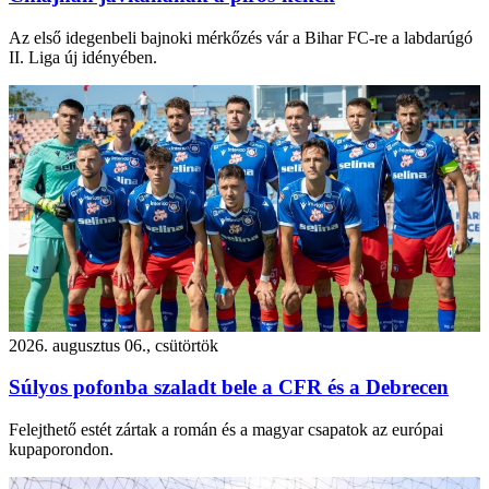
Az első idegenbeli bajnoki mérkőzés vár a Bihar FC-re a labdarúgó
II. Liga új idényében.
2026. augusztus 06., csütörtök
Súlyos pofonba szaladt bele a CFR és a Debrecen
Felejthető estét zártak a román és a magyar csapatok az európai
kupaporondon.