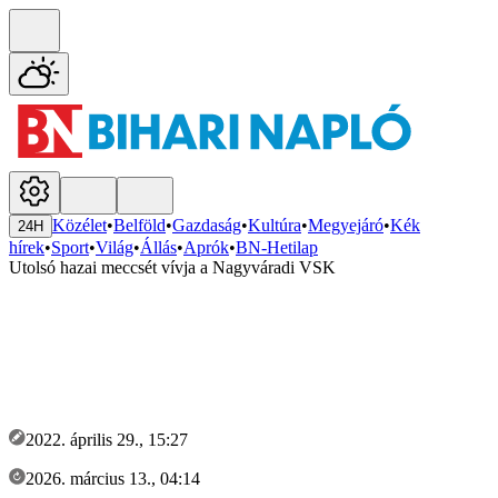
Közélet
•
Belföld
•
Gazdaság
•
Kultúra
•
Megyejáró
•
Kék
24H
hírek
•
Sport
•
Világ
•
Állás
•
Aprók
•
BN-Hetilap
Utolsó hazai meccsét vívja a Nagyváradi VSK
2022. április 29., 15:27
2026. március 13., 04:14