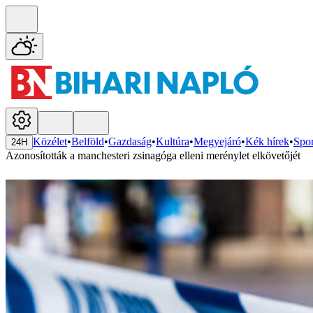
Közélet
•
Belföld
•
Gazdaság
•
Kultúra
•
Megyejáró
•
Kék hírek
•
Spor
24H
Azonosították a manchesteri zsinagóga elleni merénylet elkövetőjét