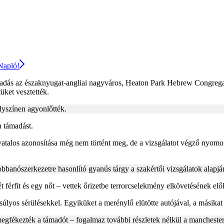
 Napló!
madás az északnyugat-angliai nagyváros, Heaton Park Hebrew Congregatio
üket vesztették.
lyszínen agyonlőtték.
a támadást.
ivatalos azonosítása még nem történt meg, de a vizsgálatot végző nyomo
ett, robbanószerkezetre hasonlító gyanús tárgy a szakértői vizsgálatok al
 férfit és egy nőt – vettek őrizetbe terrorcselekmény elkövetésének elő
úlyos sérülésekkel. Egyiküket a merénylő elütötte autójával, a másikat
megfékezték a támadót – fogalmaz további részletek nélkül a manchester