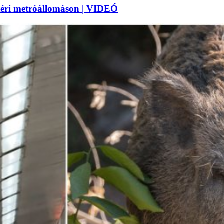
téri metróállomáson | VIDEÓ