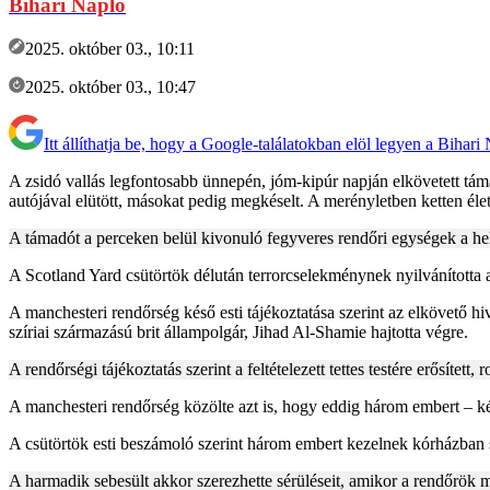
Bihari Napló
2025. október 03., 10:11
2025. október 03., 10:47
Itt állíthatja be, hogy a Google-találatokban elöl legyen a Bihari
A zsidó vallás legfontosabb ünnepén, jóm-kipúr napján elkövetett tá
autójával elütött, másokat pedig megkéselt. A merényletben ketten élet
A támadót a perceken belül kivonuló fegyveres rendőri egységek a he
A Scotland Yard csütörtök délután terrorcselekménynek nyilvánította 
A manchesteri rendőrség késő esti tájékoztatása szerint az elkövető h
szíriai származású brit állampolgár, Jihad Al-Shamie hajtotta végre.
A rendőrségi tájékoztatás szerint a feltételezett tettes testére erősít
A manchesteri rendőrség közölte azt is, hogy eddig három embert – két
A csütörtök esti beszámoló szerint három embert kezelnek kórházban s
A harmadik sebesült akkor szerezhette sérüléseit, amikor a rendőrök 