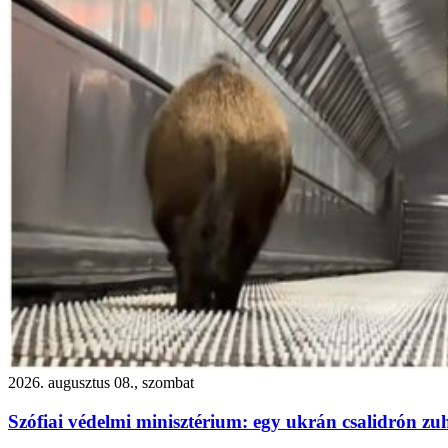
2026. augusztus 08., szombat
Szófiai védelmi minisztérium: egy ukrán csalidrón zu