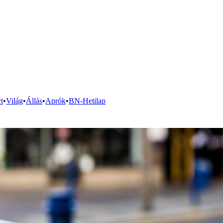
t
•
Világ
•
Állás
•
Aprók
•
BN-Hetilap