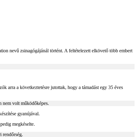
n nevű zsinagógájánál történt. A feltételezett elkövető több embert
zók arra a következtetésre jutottak, hogy a támadást egy 35 éves
apján nem volt működőképes.
készítése gyanújával.
 pedig megkéselte.
i rendőrség.