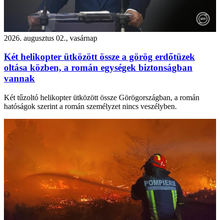
2026. augusztus 02., vasárnap
Két helikopter ütközött össze a görög erdőtüzek
oltása közben, a román egységek biztonságban
vannak
Két tűzoltó helikopter ütközött össze Görögországban, a román
hatóságok szerint a román személyzet nincs veszélyben.