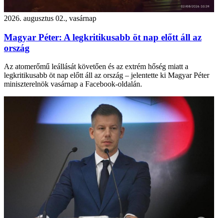
2026. augusztus 02., vasárnap
Magyar Péter: A legkritikusabb öt nap előtt áll az
ország
Az atomerőmű leállását követően és az extrém hőség miatt a
legkritikusabb öt nap előtt áll az ország – jelentette ki Magyar Péter
miniszterelnök vasárnap a Facebook-oldalán.