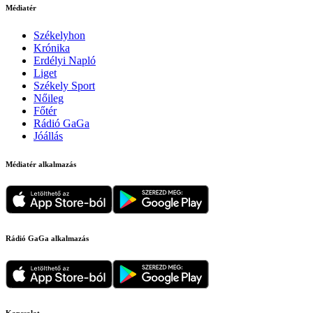
Médiatér
Székelyhon
Krónika
Erdélyi Napló
Liget
Székely Sport
Nőileg
Főtér
Rádió GaGa
Jóállás
Médiatér alkalmazás
Rádió GaGa alkalmazás