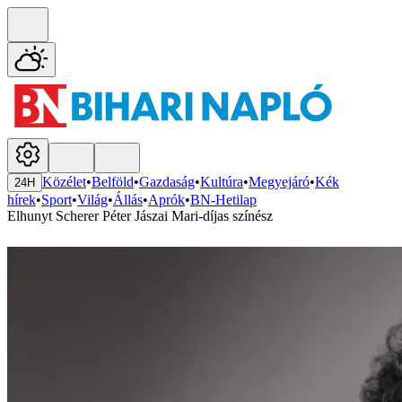
Közélet
•
Belföld
•
Gazdaság
•
Kultúra
•
Megyejáró
•
Kék
24H
hírek
•
Sport
•
Világ
•
Állás
•
Aprók
•
BN-Hetilap
Elhunyt Scherer Péter Jászai Mari-díjas színész