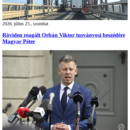
2026. július 25., szombat
Röviden reagált Orbán Viktor tusványosi beszédére
Magyar Péter