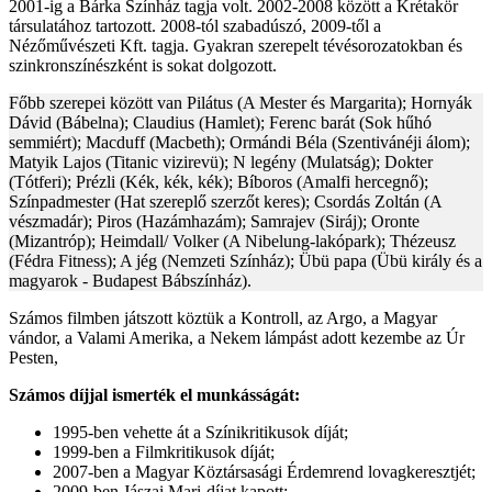
2001-ig a Bárka Színház tagja volt. 2002-2008 között a Krétakör
társulatához tartozott. 2008-tól szabadúszó, 2009-től a
Nézőművészeti Kft. tagja. Gyakran szerepelt tévésorozatokban és
szinkronszínészként is sokat dolgozott.
Főbb szerepei között van Pilátus (A Mester és Margarita); Hornyák
Dávid (Bábelna); Claudius (Hamlet); Ferenc barát (Sok hűhó
semmiért); Macduff (Macbeth); Ormándi Béla (Szentivánéji álom);
Matyik Lajos (Titanic vizirevü); N legény (Mulatság); Dokter
(Tótferi); Prézli (Kék, kék, kék); Bíboros (Amalfi hercegnő);
Színpadmester (Hat szereplő szerzőt keres); Csordás Zoltán (A
vészmadár); Piros (Hazámhazám); Samrajev (Siráj); Oronte
(Mizantróp); Heimdall/ Volker (A Nibelung-lakópark); Thézeusz
(Fédra Fitness); A jég (Nemzeti Színház); Übü papa (Übü király és a
magyarok - Budapest Bábszínház).
Számos filmben játszott köztük a Kontroll, az Argo, a Magyar
vándor, a Valami Amerika, a Nekem lámpást adott kezembe az Úr
Pesten,
Számos díjjal ismerték el munkásságát:
1995-ben vehette át a Színikritikusok díját;
1999-ben a Filmkritikusok díját;
2007-ben a Magyar Köztársasági Érdemrend lovagkeresztjét;
2009-ben Jászai Mari-díjat kapott;