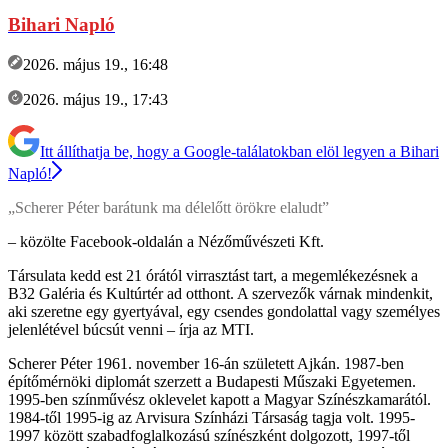
Bihari Napló
2026. május 19., 16:48
2026. május 19., 17:43
Itt állíthatja be, hogy a Google-találatokban elöl legyen a Bihari
Napló!
„Scherer Péter barátunk ma délelőtt örökre elaludt”
– közölte Facebook-oldalán a Nézőművészeti Kft.
Társulata kedd est 21 órától virrasztást tart, a megemlékezésnek a
B32 Galéria és Kultúrtér ad otthont. A szervezők várnak mindenkit,
aki szeretne egy gyertyával, egy csendes gondolattal vagy személyes
jelenlétével búcsút venni – írja az MTI.
Scherer Péter 1961. november 16-án született Ajkán. 1987-ben
építőmérnöki diplomát szerzett a Budapesti Műszaki Egyetemen.
1995-ben színművész oklevelet kapott a Magyar Színészkamarától.
1984-től 1995-ig az Arvisura Színházi Társaság tagja volt. 1995-
1997 között szabadfoglalkozású színészként dolgozott, 1997-től