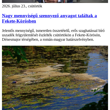
2026. július 23., csütörtök
Nagy mennyiségű szennyező anyagot találtak a
Fekete-Körösben
Jelentős mennyiségű, ismeretlen összetételű, erős szaghatással bíró
uszadék felgyülemlését észlelték csütörtökön a Fekete-Körösön,
Dénesmajor térségében, a román-magyar határszelvényben.