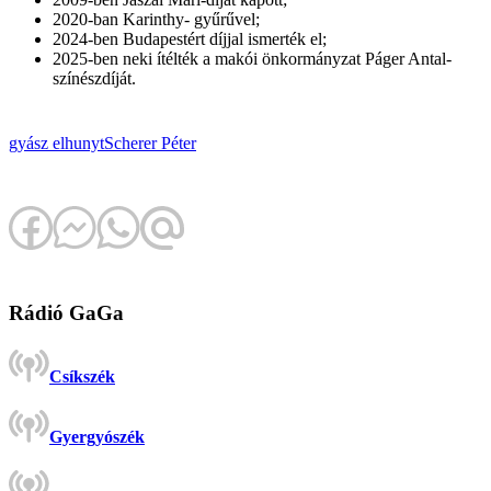
2020-ban Karinthy- gyűrűvel;
2024-ben Budapestért díjjal ismerték el;
2025-ben neki ítélték a makói önkormányzat Páger Antal-
színészdíját.
gyász
elhunyt
Scherer Péter
Rádió GaGa
Csíkszék
Gyergyószék