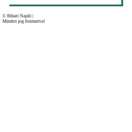
©
Bihari Napló
|
Minden jog fenntartva!