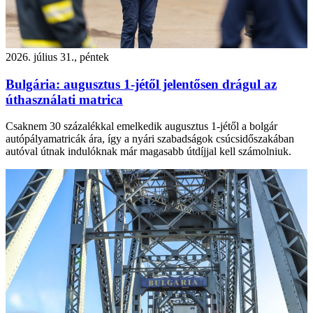
2026. július 31., péntek
Bulgária: augusztus 1-jétől jelentősen drágul az
úthasználati matrica
Csaknem 30 százalékkal emelkedik augusztus 1-jétől a bolgár
autópályamatricák ára, így a nyári szabadságok csúcsidőszakában
autóval útnak indulóknak már magasabb útdíjjal kell számolniuk.