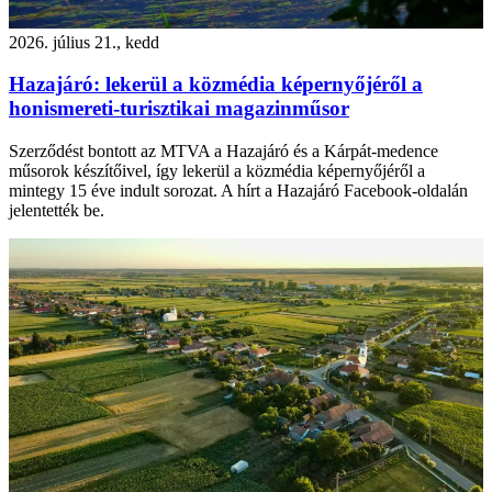
2026. július 21., kedd
Hazajáró: lekerül a közmédia képernyőjéről a
honismereti-turisztikai magazinműsor
Szerződést bontott az MTVA a Hazajáró és a Kárpát-medence
műsorok készítőivel, így lekerül a közmédia képernyőjéről a
mintegy 15 éve indult sorozat. A hírt a Hazajáró Facebook-oldalán
jelentették be.