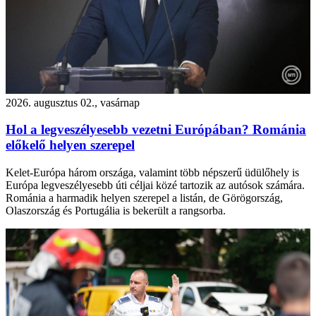
2026. augusztus 02., vasárnap
Hol a legveszélyesebb vezetni Európában? Románia
előkelő helyen szerepel
Kelet-Európa három országa, valamint több népszerű üdülőhely is
Európa legveszélyesebb úti céljai közé tartozik az autósok számára.
Románia a harmadik helyen szerepel a listán, de Görögország,
Olaszország és Portugália is bekerült a rangsorba.