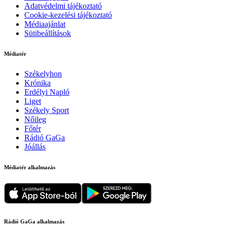
Adatvédelmi tájékoztató
Cookie-kezelési tájékoztató
Médiaajánlat
Sütibeállítások
Médiatér
Székelyhon
Krónika
Erdélyi Napló
Liget
Székely Sport
Nőileg
Főtér
Rádió GaGa
Jóállás
Médiatér alkalmazás
Rádió GaGa alkalmazás