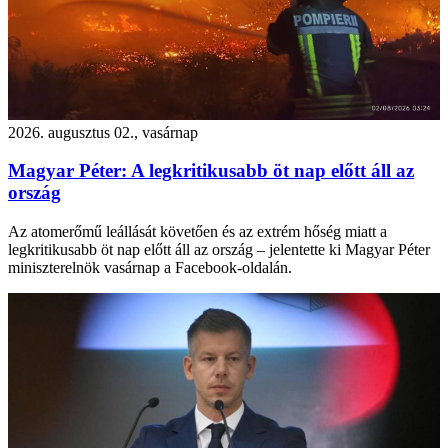
2026. augusztus 02., vasárnap
Magyar Péter: A legkritikusabb öt nap előtt áll az
ország
Az atomerőmű leállását követően és az extrém hőség miatt a
legkritikusabb öt nap előtt áll az ország – jelentette ki Magyar Péter
miniszterelnök vasárnap a Facebook-oldalán.