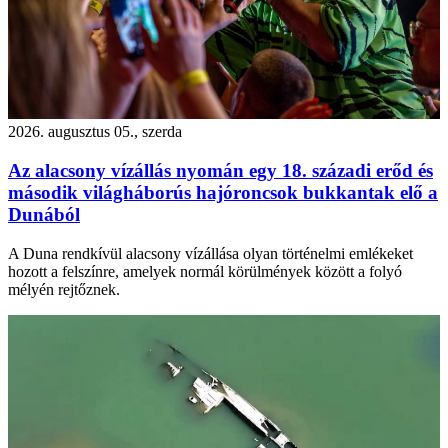
2026. augusztus 05., szerda
Az alacsony vízállás nyomán egy 18. századi erőd és
második világháborús hajóroncsok bukkantak elő a
Dunából
A Duna rendkívül alacsony vízállása olyan történelmi emlékeket
hozott a felszínre, amelyek normál körülmények között a folyó
mélyén rejtőznek.