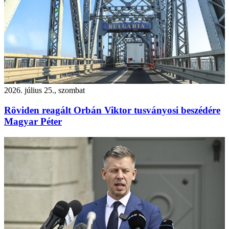
2026. július 25., szombat
Röviden reagált Orbán Viktor tusványosi beszédére
Magyar Péter