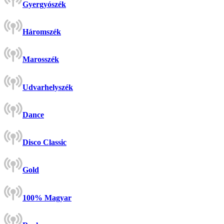
Gyergyószék
Háromszék
Marosszék
Udvarhelyszék
Dance
Disco Classic
Gold
100% Magyar