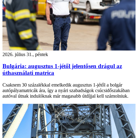
2026. július 31., péntek
Bulgária: augusztus 1-jétől jelentősen drágul az
úthasználati matrica
Csaknem 30 százalékkal emelkedik augusztus 1-jétől a bolgár
autópályamatricák ára, így a nyári szabadságok csúcsidőszakában
autóval útnak indulóknak már magasabb útdíjjal kell számolniuk.