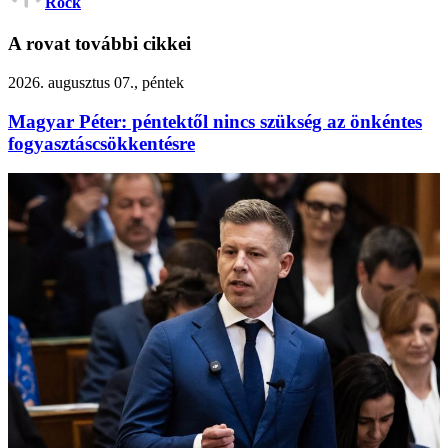
Rock
A rovat további cikkei
2026. augusztus 07., péntek
Magyar Péter: péntektől nincs szükség az önkéntes
fogyasztáscsökkentésre