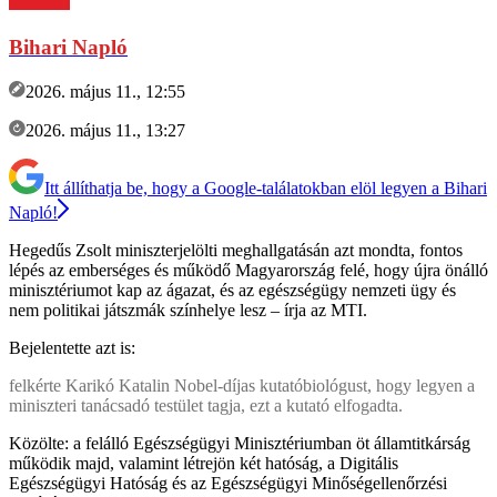
Bihari Napló
2026. május 11., 12:55
2026. május 11., 13:27
Itt állíthatja be, hogy a Google-találatokban elöl legyen a Bihari
Napló!
Hegedűs Zsolt miniszterjelölti meghallgatásán azt mondta, fontos
lépés az emberséges és működő Magyarország felé, hogy újra önálló
minisztériumot kap az ágazat, és az egészségügy nemzeti ügy és
nem politikai játszmák színhelye lesz – írja az MTI.
Bejelentette azt is:
felkérte Karikó Katalin Nobel-díjas kutatóbiológust, hogy legyen a
miniszteri tanácsadó testület tagja, ezt a kutató elfogadta.
Közölte: a felálló Egészségügyi Minisztériumban öt államtitkárság
működik majd, valamint létrejön két hatóság, a Digitális
Egészségügyi Hatóság és az Egészségügyi Minőségellenőrzési