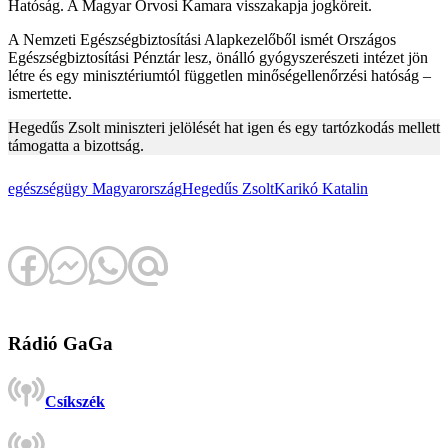
Hatóság. A Magyar Orvosi Kamara visszakapja jogköreit.
A Nemzeti Egészségbiztosítási Alapkezelőből ismét Országos
Egészségbiztosítási Pénztár lesz, önálló gyógyszerészeti intézet jön
létre és egy minisztériumtól független minőségellenőrzési hatóság –
ismertette.
Hegedűs Zsolt miniszteri jelölését hat igen és egy tartózkodás mellett
támogatta a bizottság.
egészségügy
Magyarország
Hegedűs Zsolt
Karikó Katalin
Rádió GaGa
Csíkszék