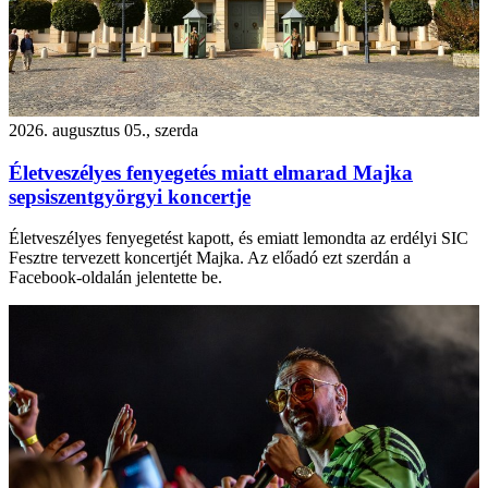
2026. augusztus 05., szerda
Életveszélyes fenyegetés miatt elmarad Majka
sepsiszentgyörgyi koncertje
Életveszélyes fenyegetést kapott, és emiatt lemondta az erdélyi SIC
Fesztre tervezett koncertjét Majka. Az előadó ezt szerdán a
Facebook-oldalán jelentette be.