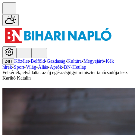
Közélet
•
Belföld
•
Gazdaság
•
Kultúra
•
Megyejáró
•
Kék
24H
hírek
•
Sport
•
Világ
•
Állás
•
Aprók
•
BN-Hetilap
Felkérték, elvállalta: az új egészségügyi miniszter tanácsadója lesz
Karikó Katalin