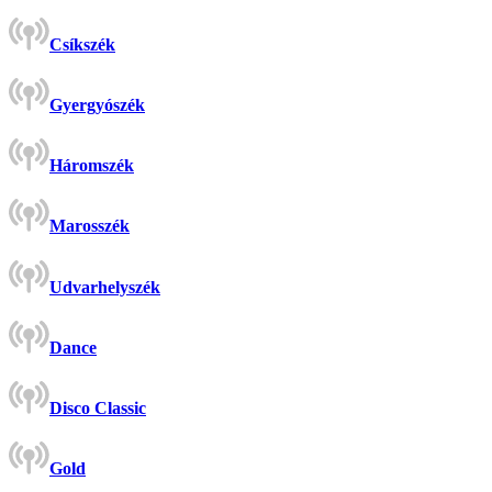
Csíkszék
Gyergyószék
Háromszék
Marosszék
Udvarhelyszék
Dance
Disco Classic
Gold