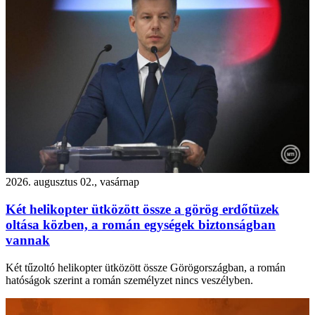
2026. augusztus 02., vasárnap
Két helikopter ütközött össze a görög erdőtüzek
oltása közben, a román egységek biztonságban
vannak
Két tűzoltó helikopter ütközött össze Görögországban, a román
hatóságok szerint a román személyzet nincs veszélyben.