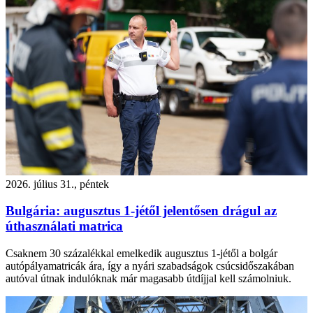
2026. július 31., péntek
Bulgária: augusztus 1-jétől jelentősen drágul az
úthasználati matrica
Csaknem 30 százalékkal emelkedik augusztus 1-jétől a bolgár
autópályamatricák ára, így a nyári szabadságok csúcsidőszakában
autóval útnak indulóknak már magasabb útdíjjal kell számolniuk.