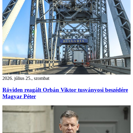
2026. július 25., szombat
Röviden reagált Orbán Viktor tusványosi beszédére
Magyar Péter