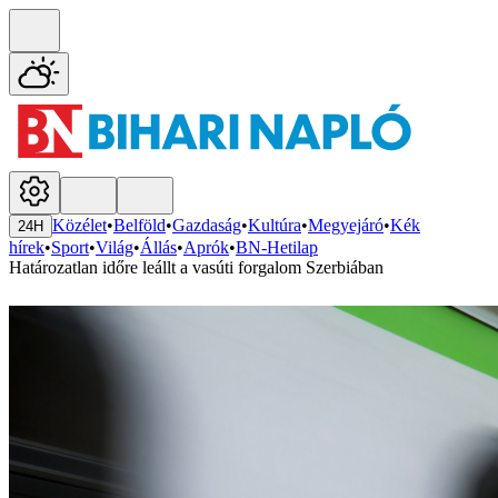
Közélet
•
Belföld
•
Gazdaság
•
Kultúra
•
Megyejáró
•
Kék
24H
hírek
•
Sport
•
Világ
•
Állás
•
Aprók
•
BN-Hetilap
Határozatlan időre leállt a vasúti forgalom Szerbiában