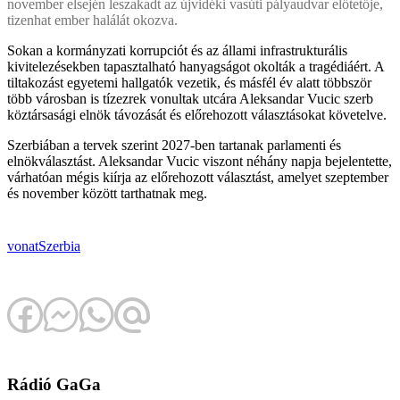
november elsején leszakadt az újvidéki vasúti pályaudvar előtetője,
tizenhat ember halálát okozva.
Sokan a kormányzati korrupciót és az állami infrastrukturális
kivitelezésekben tapasztalható hanyagságot okolták a tragédiáért. A
tiltakozást egyetemi hallgatók vezetik, és másfél év alatt többször
több városban is tízezrek vonultak utcára Aleksandar Vucic szerb
köztársasági elnök távozását és előrehozott választásokat követelve.
Szerbiában a tervek szerint 2027-ben tartanak parlamenti és
elnökválasztást. Aleksandar Vucic viszont néhány napja bejelentette,
várhatóan mégis kiírja az előrehozott választást, amelyet szeptember
és november között tarthatnak meg.
vonat
Szerbia
Rádió GaGa