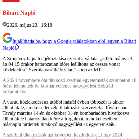
Bihari Napló
2026. május 23., 16:18
Itt állíthatja be, hogy a Google-találatokban elöl legyen a Bihari
Napló!
A Srbijavoz hajnali tájékoztatása szerint a vállalat „2026. május 23-
án 04.15 órakor határozatlan időre leállította az összes vonat
közlekedését Szerbia vasúthálózatán” – írja az MTI.
A 2024 novembere óta tiltakozó szerbiai egyetemisták szombaton 18
órára jelentettek be kormányellenes nagygyűlést Belgrád
központjába.
A vasúti közlekedést az utóbbi másfél évben többször is akkor
állították le, amikor ellenzéki tiltakozást szerveztek a fővárosban.
Tavaly március 14-én és október 31-én bombariadóra hivatkozva
állították le határozatlan időre a forgalmat, mindkét esetben
másnapra hirdettek tiltakozó nagygyűlést az egyetemisták.
A szerbiai tiltakozások azt követően kezdődtek el, hogy 2024.