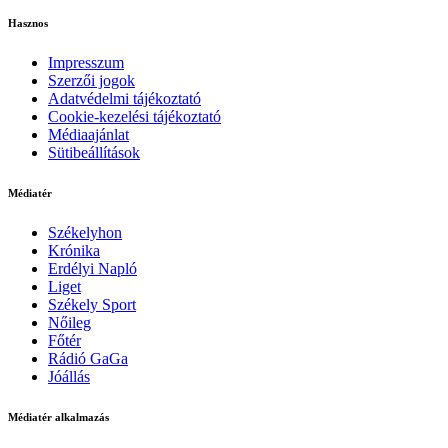
Hasznos
Impresszum
Szerzői jogok
Adatvédelmi tájékoztató
Cookie-kezelési tájékoztató
Médiaajánlat
Sütibeállítások
Médiatér
Székelyhon
Krónika
Erdélyi Napló
Liget
Székely Sport
Nőileg
Főtér
Rádió GaGa
Jóállás
Médiatér alkalmazás