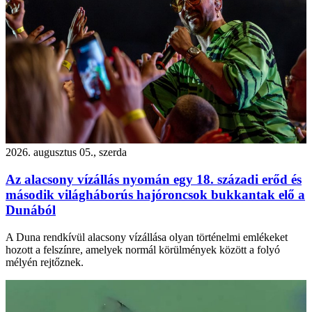
2026. augusztus 05., szerda
Az alacsony vízállás nyomán egy 18. századi erőd és
második világháborús hajóroncsok bukkantak elő a
Dunából
A Duna rendkívül alacsony vízállása olyan történelmi emlékeket
hozott a felszínre, amelyek normál körülmények között a folyó
mélyén rejtőznek.