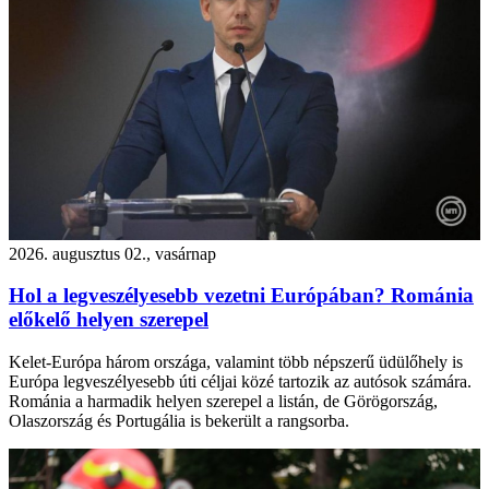
2026. augusztus 02., vasárnap
Hol a legveszélyesebb vezetni Európában? Románia
előkelő helyen szerepel
Kelet-Európa három országa, valamint több népszerű üdülőhely is
Európa legveszélyesebb úti céljai közé tartozik az autósok számára.
Románia a harmadik helyen szerepel a listán, de Görögország,
Olaszország és Portugália is bekerült a rangsorba.