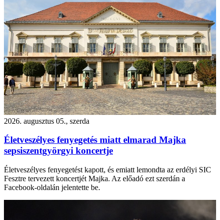
2026. augusztus 05., szerda
Életveszélyes fenyegetés miatt elmarad Majka
sepsiszentgyörgyi koncertje
Életveszélyes fenyegetést kapott, és emiatt lemondta az erdélyi SIC
Fesztre tervezett koncertjét Majka. Az előadó ezt szerdán a
Facebook-oldalán jelentette be.