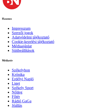
Hasznos
Impresszum
Szerzői jogok
Adatvédelmi tájékoztató
Cookie-kezelési tájékoztató
Médiaajánlat
Sütibeállítások
Médiatér
Székelyhon
Krónika
Erdélyi Napló
Liget
Székely Sport
Nőileg
Főtér
Rádió GaGa
Jóállás