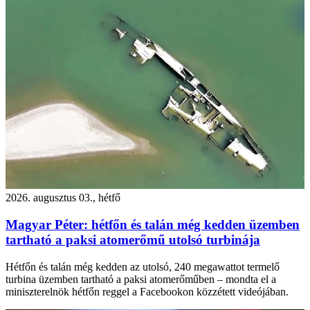
2026. augusztus 03., hétfő
Magyar Péter: hétfőn és talán még kedden üzemben
tartható a paksi atomerőmű utolsó turbinája
Hétfőn és talán még kedden az utolsó, 240 megawattot termelő
turbina üzemben tartható a paksi atomerőműben – mondta el a
miniszterelnök hétfőn reggel a Facebookon közzétett videójában.