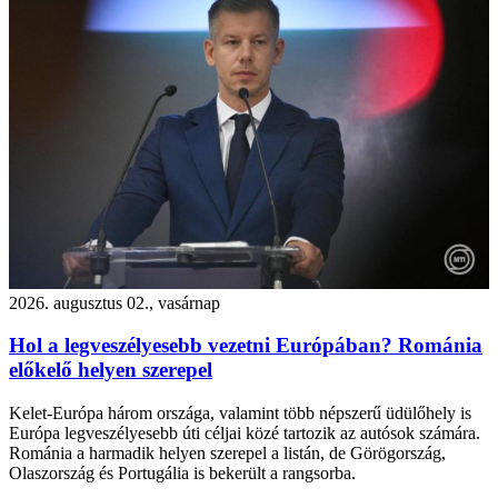
2026. augusztus 02., vasárnap
Hol a legveszélyesebb vezetni Európában? Románia
előkelő helyen szerepel
Kelet-Európa három országa, valamint több népszerű üdülőhely is
Európa legveszélyesebb úti céljai közé tartozik az autósok számára.
Románia a harmadik helyen szerepel a listán, de Görögország,
Olaszország és Portugália is bekerült a rangsorba.