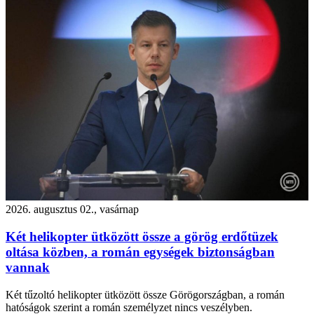
2026. augusztus 02., vasárnap
Két helikopter ütközött össze a görög erdőtüzek
oltása közben, a román egységek biztonságban
vannak
Két tűzoltó helikopter ütközött össze Görögországban, a román
hatóságok szerint a román személyzet nincs veszélyben.