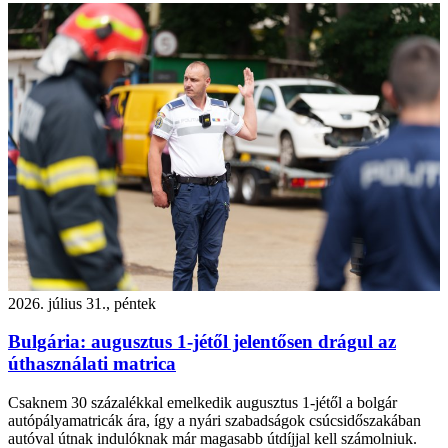
2026. július 31., péntek
Bulgária: augusztus 1-jétől jelentősen drágul az
úthasználati matrica
Csaknem 30 százalékkal emelkedik augusztus 1-jétől a bolgár
autópályamatricák ára, így a nyári szabadságok csúcsidőszakában
autóval útnak indulóknak már magasabb útdíjjal kell számolniuk.