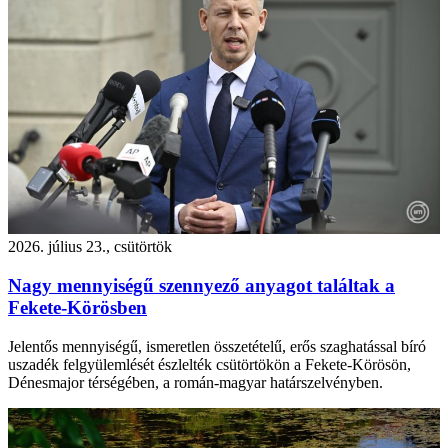
2026. július 23., csütörtök
Nagy mennyiségű szennyező anyagot találtak a
Fekete-Körösben
Jelentős mennyiségű, ismeretlen összetételű, erős szaghatással bíró
uszadék felgyülemlését észlelték csütörtökön a Fekete-Körösön,
Dénesmajor térségében, a román-magyar határszelvényben.