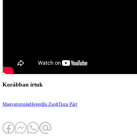
Korábban írtuk
Magyarország
Hegedűs Zsolt
Tisza Párt