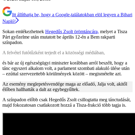
Itt állíthatja be, hogy a Google-találatokban elöl legyen a Bihari
Napló!
Sokan emlékezhetnek
Hegedűs Zsolt örömtáncára,
melyet a Tisza
Párt győzelme után mutatott be április 12-én a Bem rakparti
színpadon.
A felvétel futótűzként terjedt el a közösségi médiában,
és bár az új egészségügyi miniszter korábban arról beszélt, hogy a
tánc egyszeri alkalom volt, a parlament szombati alakuló ülése után
– ezúttal szervezettebb körülmények között – megismételte azt.
Az esemény meglepetésvendége maga az előadó, Jalja volt, akitől
élőben hallhatták a dalt az egybegyűltek.
A színpadon előbb csak Hegedűs Zsolt csillogtatta meg tánctudását,
majd fokozatosan csatlakozott hozzá a Tisza-frakció több tagja is.