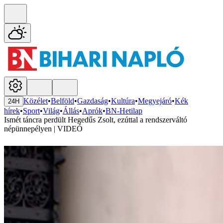
Közélet
•
Belföld
•
Gazdaság
•
Kultúra
•
Megyejáró
•
Kék
24H
hírek
•
Sport
•
Világ
•
Állás
•
Aprók
•
BN-Hetilap
Ismét táncra perdült Hegedűs Zsolt, ezúttal a rendszerváltó
népünnepélyen | VIDEÓ