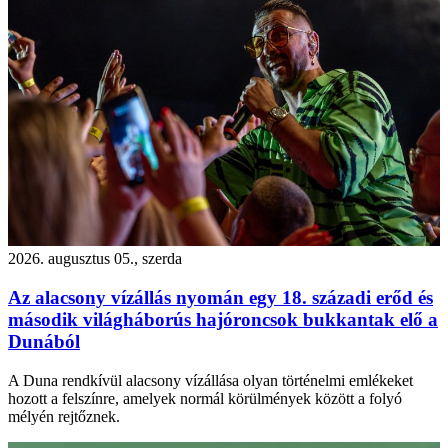
2026. augusztus 05., szerda
Az alacsony vízállás nyomán egy 18. századi erőd és
második világháborús hajóroncsok bukkantak elő a
Dunából
A Duna rendkívül alacsony vízállása olyan történelmi emlékeket
hozott a felszínre, amelyek normál körülmények között a folyó
mélyén rejtőznek.