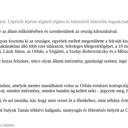
át. Lépésről lépésre tégláról téglára és bűnözőről bűnözőre fogunk hal
 az állam működésében és szembesülnek az ország kifosztásával.
an fosztotta ki az országot, egyebek mellett megemlítette a felcsúti ki
ktárakban álló több ezer túlárazott, felesleges lélegeztetőgépet, a 10 m
, Lázár János, az Orbán, a Szijjártó, a Szalay-Bobrovniczky és a Mész
ait hozza felszínre, nincs olyan állami intézmény, gazdasági szektor, in
ndani, amelyik mentes maradhatott volna az Orbán-rendszer korrupciójá
l, minden intézmény, minden hatalmi ág kellett neki – jegyezte meg, h
, és azt mondta, kár, hogy nem verset írt a főnökéhez, mint néhány évt
Sulyok Tamás többévi hallgatás, sunnyogás és félrenézés helyett az O
s ismert.