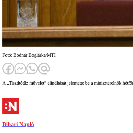
Fotó: Bodnár Boglárka/MTI
A „Tisztítótűz művelet” elindítását jelentette be a miniszterelnök h
Bihari Napló