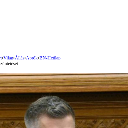
t
•
Világ
•
Állás
•
Aprók
•
BN-Hetilap
üntetését