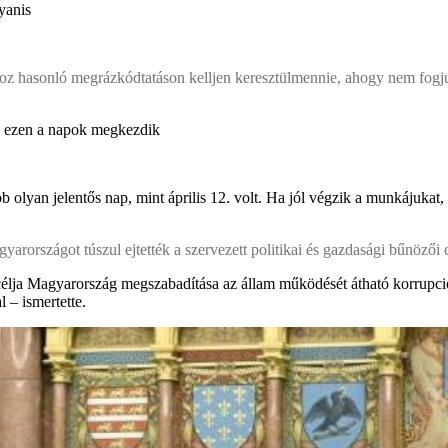
yanis
 hasonló megrázkódtatáson kelljen keresztülmennie, ahogy nem fogjuk
sal ezen a napok megkezdik
b olyan jelentős nap, mint április 12. volt. Ha jól végzik a munkájuka
gyarországot túszul ejtették a szervezett politikai és gazdasági bűnözői 
célja Magyarország megszabadítása az állam működését átható korrupció 
 – ismertette.