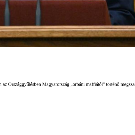
étfőn az Országgyűlésben Magyarország „orbáni maffiától” történő megsz