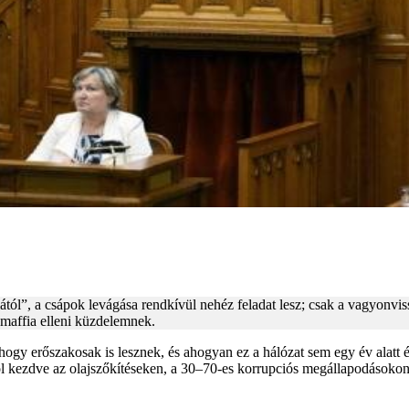
l”, a csápok levágása rendkívül nehéz feladat lesz; csak a vagyonviss
 maffia elleni küzdelemnek.
t, hogy erőszakosak is lesznek, és ahogyan ez a hálózat sem egy év alatt
tól kezdve az olajszőkítéseken, a 30–70-es korrupciós megállapodásokon 