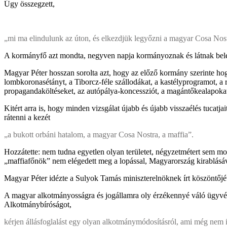
Úgy összegzett,
„mi ma elindulunk az úton, és elkezdjük legyőzni a magyar Cosa Nostr
A kormányfő azt mondta, negyven napja kormányoznak és látnak bele
Magyar Péter hosszan sorolta azt, hogy az előző kormány szerinte hogy
lombkoronasétányt, a Tiborcz-féle szállodákat, a kastélyprogramot, a ra
propagandaköltéseket, az autópálya-koncessziót, a magántőkealapokat
Kitért arra is, hogy minden vizsgálat újabb és újabb visszaélés tucatj
rátenni a kezét
„a bukott orbáni hatalom, a magyar Cosa Nostra, a maffia”.
Hozzátette: nem tudna egyetlen olyan területet, négyzetmétert sem mo
„maffiafőnök” nem elégedett meg a lopással, Magyarország kirablásáva
Magyar Péter idézte a Sulyok Tamás miniszterelnöknek írt köszöntőjét
A magyar alkotmányosságra és jogállamra oly érzékennyé váló ügyvéd 
Alkotmánybíróságot,
kérjen állásfoglalást egy olyan alkotmánymódosításról, ami még nem i