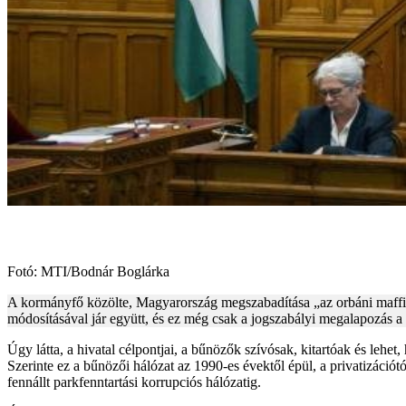
Fotó: MTI/Bodnár Boglárka
A kormányfő közölte, Magyarország megszabadítása „az orbáni maffiátó
módosításával jár együtt, és ez még csak a jogszabályi megalapozás a
Úgy látta, a hivatal célpontjai, a bűnözők szívósak, kitartóak és lehe
Szerinte ez a bűnözői hálózat az 1990-es évektől épül, a privatizáció
fennállt parkfenntartási korrupciós hálózatig.