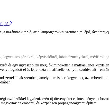
 Napló!
a hazánkat kirabló, az állampolgárokkal szemben fellépő, őket fenyegető
k, legyen szó pártokról, képviselőkről, közintézményekről, médiáról, gaz
bírót és egy ügyészt öltek meg, ők mindketten a maffiaellenes küzdelem
rvényt fogadott el és létrehozta a maffiaellenes nyomozóhivatalt – emléke
endszerrel álltak szemben, amely nem ismert kegyelmet, az embereik ott
édiában;
 régi eszközökkel legyőzni, ezért új törvényeket és intézményeket hozot
s megvoltak az emberei, és közpénzen propagandagyárat épített.