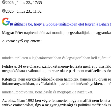
2026. június 22., 17:35
2026. június 23., 11:02
Itt állíthatja be, hogy a Google-találatokban elöl legyen a Bihari
Magyar Péter napirend előtt azt mondta, megszabadítjuk a magyarokat „
A kormányfő kijelentette:
minden területen a leghatározottabban és legszigorúbban kell eljárnun
Felidézte: 34 éve Olaszországot két merénylet rázta meg, egy vizsgáló
megrázkódtatást váltottak ki, mire az olasz parlament maffiaellenes tö
Kifejtette: nem egyszerű bűnözők ellen harcoltak, hanem egy olyan r
önkormányzatokban, a vállalatokban, az állami intézményekben, a m
mindenütt ott voltak, behálózták és meglopták a hazájukat.
Az olasz állam 1992-ben végre felismerte, hogy a maffiát nem lehet a
szürke eminenciásai, úgy a magyar gazdasági és politikai maffiának i