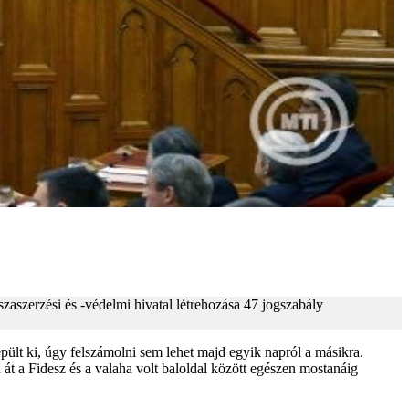
zaszerzési és -védelmi hivatal létrehozása 47 jogszabály
 épült ki, úgy felszámolni sem lehet majd egyik napról a másikra.
át a Fidesz és a valaha volt baloldal között egészen mostanáig