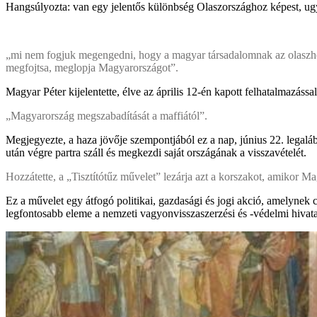
Hangsúlyozta: van egy jelentős különbség Olaszországhoz képest, ug
„mi nem fogjuk megengedni, hogy a magyar társadalomnak az olaszhoz
megfojtsa, meglopja Magyarországot”.
Magyar Péter kijelentette, élve az április 12-én kapott felhatalmazás
„Magyarország megszabadítását a maffiától”.
Megjegyezte, a haza jövője szempontjából ez a nap, június 22. legaláb
után végre partra száll és megkezdi saját országának a visszavételét.
Hozzátette, a „Tisztítótűz művelet” lezárja azt a korszakot, amikor Ma
Ez a művelet egy átfogó politikai, gazdasági és jogi akció, amelynek 
legfontosabb eleme a nemzeti vagyonvisszaszerzési és -védelmi hivatal