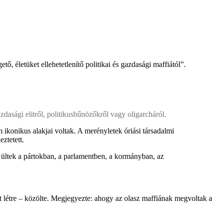
, életüket ellehetetlenítő politikai és gazdasági maffiától”.
dasági elitről, politikusbűnözőkről vagy oligarcháról.
 ikonikus alakjai voltak. A merényletek óriási társadalmi
ztetett.
 ültek a pártokban, a parlamentben, a kormányban, az
t létre – közölte. Megjegyezte: ahogy az olasz maffiának megvoltak a