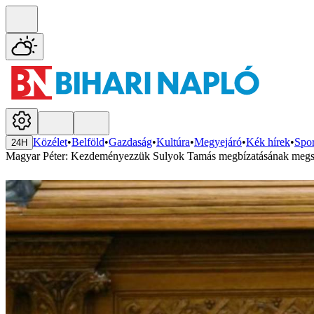
Közélet
•
Belföld
•
Gazdaság
•
Kultúra
•
Megyejáró
•
Kék hírek
•
Spor
24H
Magyar Péter: Kezdeményezzük Sulyok Tamás megbízatásának megsz