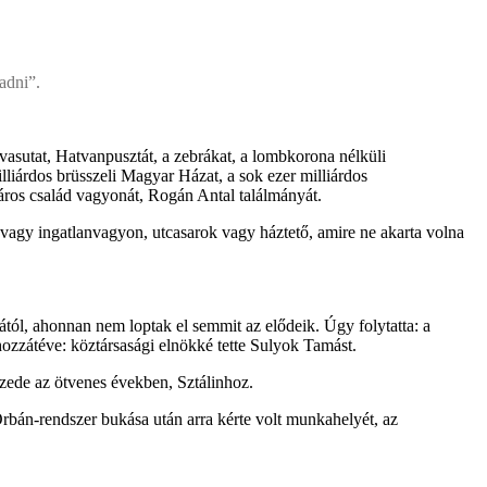
adni”.
svasutat, Hatvanpusztát, a zebrákat, a lombkorona nélküli
illiárdos brüsszeli Magyar Házat, a sok ezer milliárdos
áros család vagyonát, Rogán Antal találmányát.
gó vagy ingatlanvagyon, utcasarok vagy háztető, amire ne akarta volna
tól, ahonnan nem loptak el semmit az elődeik. Úgy folytatta: a
ozzátéve: köztársasági elnökké tette Sulyok Tamást.
izede az ötvenes években, Sztálinhoz.
rbán-rendszer bukása után arra kérte volt munkahelyét, az