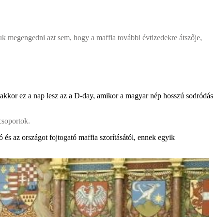
 megengedni azt sem, hogy a maffia további évtizedekre átszője,
t, akkor ez a nap lesz az a D-day, amikor a magyar nép hosszú sodródás
csoportok.
és az országot fojtogató maffia szorításától, ennek egyik