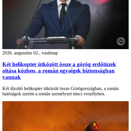
2026. augusztus 02., vasárnap
Két helikopter ütközött össze a görög erdőtüzek
oltása közben, a román egységek biztonságban
vannak
Két tűzoltó helikopter ütközött össze Görögországban, a román
hatóságok szerint a román személyzet nincs veszélyben.