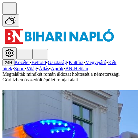
Közélet
•
Belföld
•
Gazdaság
•
Kultúra
•
Megyejáró
•
Kék
24H
hírek
•
Sport
•
Világ
•
Állás
•
Aprók
•
BN-Hetilap
Megtalálták mindkét román áldozat holttestét a németországi
Görlitzben összedőlt épület romjai alatt