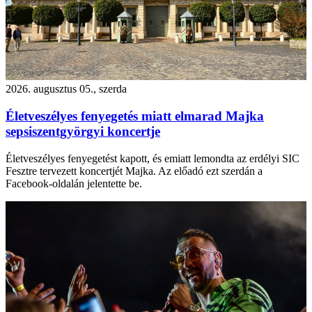
2026. augusztus 05., szerda
Életveszélyes fenyegetés miatt elmarad Majka
sepsiszentgyörgyi koncertje
Életveszélyes fenyegetést kapott, és emiatt lemondta az erdélyi SIC
Fesztre tervezett koncertjét Majka. Az előadó ezt szerdán a
Facebook-oldalán jelentette be.