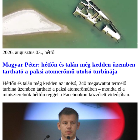
2026. augusztus 03., hétfő
Magyar Péter: hétfőn és talán még kedden üzemben
tartható a paksi atomerőmű utolsó turbinája
Hétfőn és talán még kedden az utolsó, 240 megawattot termelő
turbina üzemben tartható a paksi atomerőműben – mondta el a
miniszterelnök hétfőn reggel a Facebookon közzétett videójában.