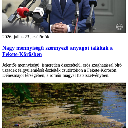
2026. július 23., csütörtök
Nagy mennyiségű szennyező anyagot találtak a
Fekete-Körösben
Jelentős mennyiségű, ismeretlen összetételű, erős szaghatással bíró
uszadék felgyülemlését észlelték csütörtökön a Fekete-Körösön,
Dénesmajor térségében, a román-magyar határszelvényben.