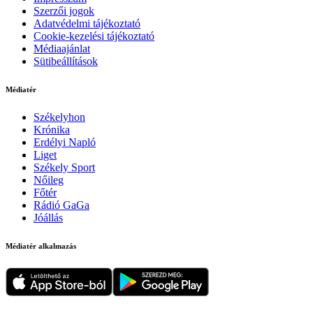
Szerzői jogok
Adatvédelmi tájékoztató
Cookie-kezelési tájékoztató
Médiaajánlat
Sütibeállítások
Médiatér
Székelyhon
Krónika
Erdélyi Napló
Liget
Székely Sport
Nőileg
Főtér
Rádió GaGa
Jóállás
Médiatér alkalmazás