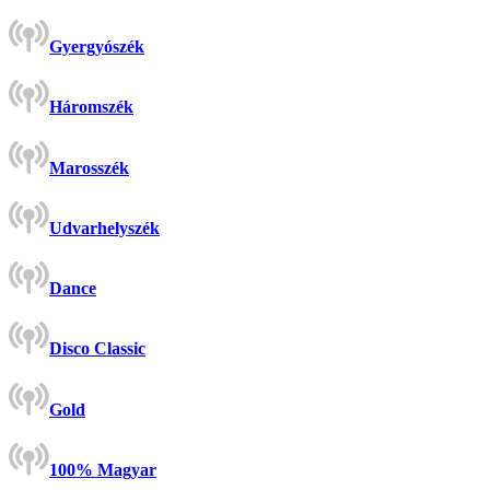
Gyergyószék
Háromszék
Marosszék
Udvarhelyszék
Dance
Disco Classic
Gold
100% Magyar