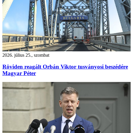
2026. július 25., szombat
Röviden reagált Orbán Viktor tusványosi beszédére
Magyar Péter