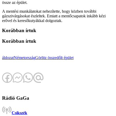
össze az épület.
A mentési munkálatokat nehezítette, hogy közben további
gázszivárgásokat észleltek. Emiatt a mentőcsapatok inkább kézi
erővel és keresőkutyákkal dolgoztak.
Korábban írtuk
Korábban írtuk
áldozat
Németország
Görlitz
összedőlt épület
Rádió GaGa
Csíkszék