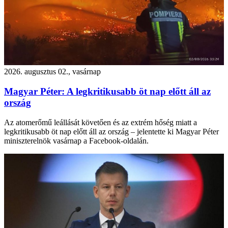
2026. augusztus 02., vasárnap
Magyar Péter: A legkritikusabb öt nap előtt áll az
ország
Az atomerőmű leállását követően és az extrém hőség miatt a
legkritikusabb öt nap előtt áll az ország – jelentette ki Magyar Péter
miniszterelnök vasárnap a Facebook-oldalán.