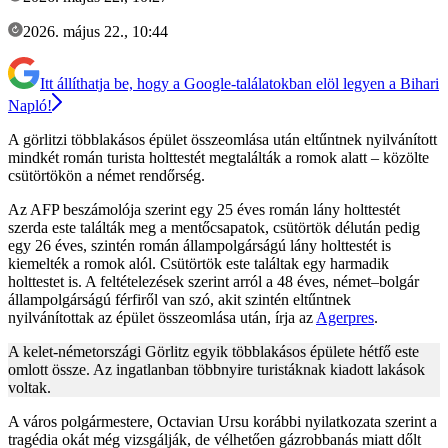
2026. május 22., 10:44
Itt állíthatja be, hogy a Google-találatokban elöl legyen a Bihari
Napló!
A görlitzi többlakásos épület összeomlása után eltűntnek nyilvánított
mindkét román turista holttestét megtalálták a romok alatt – közölte
csütörtökön a német rendőrség.
Az AFP beszámolója szerint egy 25 éves román lány holttestét
szerda este találták meg a mentőcsapatok, csütörtök délután pedig
egy 26 éves, szintén román állampolgárságú lány holttestét is
kiemelték a romok alól. Csütörtök este találtak egy harmadik
holttestet is. A feltételezések szerint arról a 48 éves, német–bolgár
állampolgárságú férfiről van szó, akit szintén eltűntnek
nyilvánítottak az épület összeomlása után, írja az
Agerpres
.
A kelet-németországi Görlitz egyik többlakásos épülete hétfő este
omlott össze. Az ingatlanban többnyire turistáknak kiadott lakások
voltak.
A város polgármestere, Octavian Ursu korábbi nyilatkozata szerint a
tragédia okát még vizsgálják, de vélhetően gázrobbanás miatt dőlt