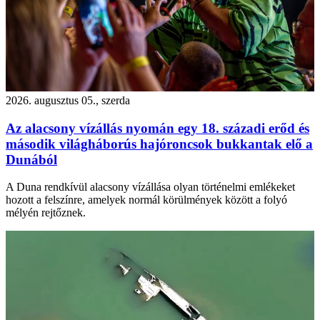
2026. augusztus 05., szerda
Az alacsony vízállás nyomán egy 18. századi erőd és
második világháborús hajóroncsok bukkantak elő a
Dunából
A Duna rendkívül alacsony vízállása olyan történelmi emlékeket
hozott a felszínre, amelyek normál körülmények között a folyó
mélyén rejtőznek.