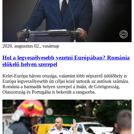
2026. augusztus 02., vasárnap
Hol a legveszélyesebb vezetni Európában? Románia
előkelő helyen szerepel
Kelet-Európa három országa, valamint több népszerű üdülőhely is
Európa legveszélyesebb úti céljai közé tartozik az autósok számára.
Románia a harmadik helyen szerepel a listán, de Görögország,
Olaszország és Portugália is bekerült a rangsorba.