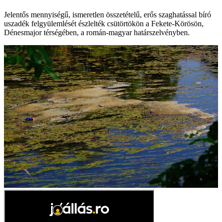
Jelentős mennyiségű, ismeretlen összetételű, erős szaghatással bíró
uszadék felgyülemlését észlelték csütörtökön a Fekete-Körösön,
Dénesmajor térségében, a román-magyar határszelvényben.