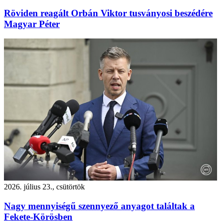
Röviden reagált Orbán Viktor tusványosi beszédére
Magyar Péter
2026. július 23., csütörtök
Nagy mennyiségű szennyező anyagot találtak a
Fekete-Körösben