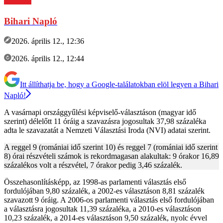
Bihari Napló
2026. április 12., 12:36
2026. április 12., 12:44
Itt állíthatja be, hogy a Google-találatokban elöl legyen a Bihari
Napló!
A vasárnapi országgyűlési képviselő-választáson (magyar idő
szerint) délelőtt 11 óráig a szavazásra jogosultak 37,98 százaléka
adta le szavazatát a Nemzeti Választási Iroda (NVI) adatai szerint.
A reggel 9 (romániai idő szerint 10) és reggel 7 (romániai idő szerint
8) órai részvételi számok is rekordmagasan alakultak: 9 órakor 16,89
százalékos volt a részvétel, 7 órakor pedig 3,46 százalék.
Összehasonlításképp, az 1998-as parlamenti választás első
fordulójában 9,80 százalék, a 2002-es választáson 8,81 százalék
szavazott 9 óráig. A 2006-os parlamenti választás első fordulójában
a választásra jogosultak 11,39 százaléka, a 2010-es választáson
10,23 százalék, a 2014-es választáson 9,50 százalék, nyolc évvel