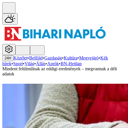
Közélet
•
Belföld
•
Gazdaság
•
Kultúra
•
Megyejáró
•
Kék
24H
hírek
•
Sport
•
Világ
•
Állás
•
Aprók
•
BN-Hetilap
Mindent felülmúlnak az eddigi eredmények – megvannak a déli
adatok