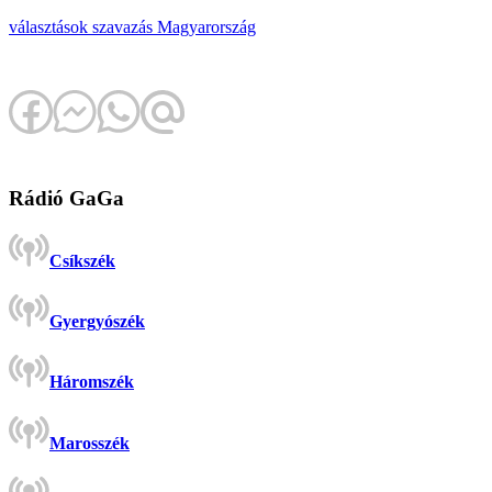
választások
szavazás
Magyarország
Rádió GaGa
Csíkszék
Gyergyószék
Háromszék
Marosszék