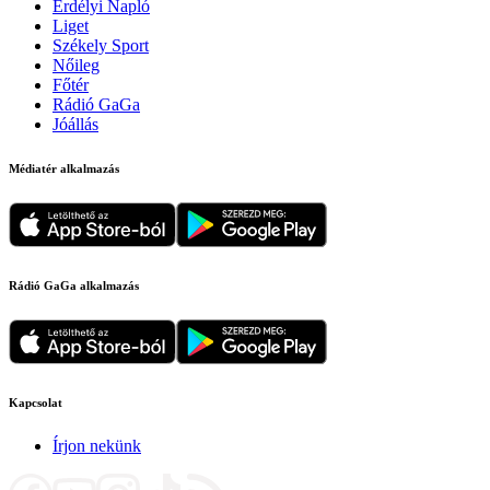
Erdélyi Napló
Liget
Székely Sport
Nőileg
Főtér
Rádió GaGa
Jóállás
Médiatér alkalmazás
Rádió GaGa alkalmazás
Kapcsolat
Írjon nekünk