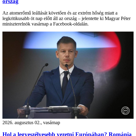
ország
Az atomerőmű leállását követően és az extrém hőség miatt a
legkritikusabb öt nap előtt áll az ország – jelentette ki Magyar Péter
miniszterelnök vasárnap a Facebook-oldalán.
2026. augusztus 02., vasárnap
Hol a legveszélyesebb vezetni Európában? Románia