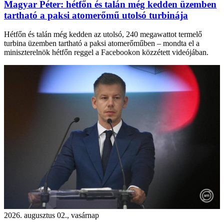
Magyar Péter: hétfőn és talán még kedden üzemben
tartható a paksi atomerőmű utolsó turbinája
Hétfőn és talán még kedden az utolsó, 240 megawattot termelő
turbina üzemben tartható a paksi atomerőműben – mondta el a
miniszterelnök hétfőn reggel a Facebookon közzétett videójában.
2026. augusztus 02., vasárnap