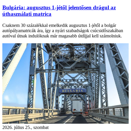
Bulgária: augusztus 1-jétől jelentősen drágul az
úthasználati matrica
Csaknem 30 százalékkal emelkedik augusztus 1-jétől a bolgár
autópályamatricák ára, így a nyári szabadságok csúcsidőszakában
autóval útnak indulóknak már magasabb útdíjjal kell számolniuk.
2026. július 25., szombat