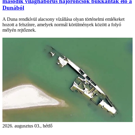
második világháborús hajóroncsok bukkantak elő a
Dunából
A Duna rendkívül alacsony vízállása olyan történelmi emlékeket
hozott a felszínre, amelyek normál körülmények között a folyó
mélyén rejtőznek.
2026. augusztus 03., hétfő