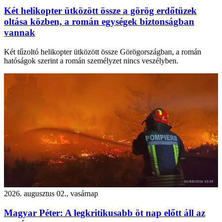
Két helikopter ütközött össze a görög erdőtüzek
oltása közben, a román egységek biztonságban
vannak
Két tűzoltó helikopter ütközött össze Görögországban, a román
hatóságok szerint a román személyzet nincs veszélyben.
2026. augusztus 02., vasárnap
Magyar Péter: A legkritikusabb öt nap előtt áll az