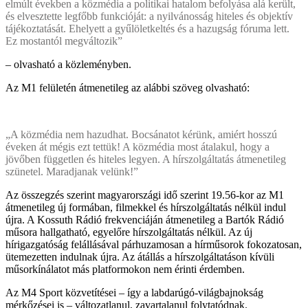
elmúlt években a közmédia a politikai hatalom befolyása alá került,
és elvesztette legfőbb funkcióját: a nyilvánosság hiteles és objektív
tájékoztatását. Ehelyett a gyűlöletkeltés és a hazugság fóruma lett.
Ez mostantól megváltozik”
– olvasható a közleményben.
Az M1 felületén átmenetileg az alábbi szöveg olvasható:
„A közmédia nem hazudhat. Bocsánatot kérünk, amiért hosszú
éveken át mégis ezt tettük! A közmédia most átalakul, hogy a
jövőben független és hiteles legyen. A hírszolgáltatás átmenetileg
szünetel. Maradjanak velünk!”
Az összegzés szerint magyarországi idő szerint 19.56-kor az M1
átmenetileg új formában, filmekkel és hírszolgáltatás nélkül indul
újra. A Kossuth Rádió frekvenciáján átmenetileg a Bartók Rádió
műsora hallgatható, egyelőre hírszolgáltatás nélkül. Az új
hírigazgatóság felállásával párhuzamosan a hírműsorok fokozatosan,
ütemezetten indulnak újra. Az átállás a hírszolgáltatáson kívüli
műsorkínálatot más platformokon nem érinti érdemben.
Az M4 Sport közvetítései – így a labdarúgó-világbajnokság
mérkőzései is – változatlanul, zavartalanul folytatódnak.