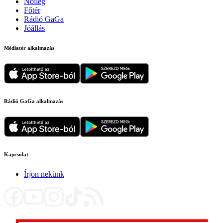
Nőileg
Főtér
Rádió GaGa
Jóállás
Médiatér alkalmazás
Rádió GaGa alkalmazás
Kapcsolat
Írjon nekünk