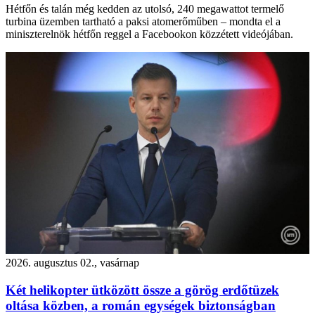
Hétfőn és talán még kedden az utolsó, 240 megawattot termelő
turbina üzemben tartható a paksi atomerőműben – mondta el a
miniszterelnök hétfőn reggel a Facebookon közzétett videójában.
2026. augusztus 02., vasárnap
Két helikopter ütközött össze a görög erdőtüzek
oltása közben, a román egységek biztonságban