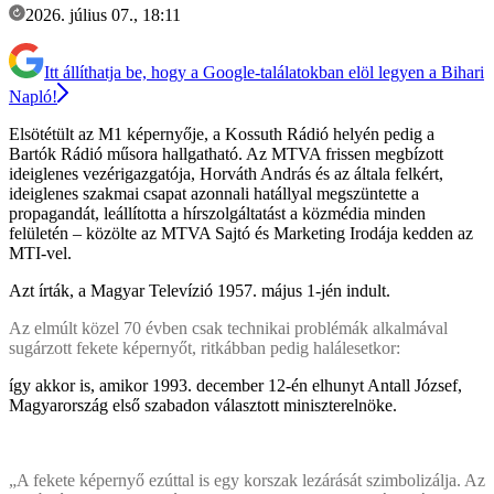
2026. július 07., 18:11
Itt állíthatja be, hogy a Google-találatokban elöl legyen a Bihari
Napló!
Elsötétült az M1 képernyője, a Kossuth Rádió helyén pedig a
Bartók Rádió műsora hallgatható. Az MTVA frissen megbízott
ideiglenes vezérigazgatója, Horváth András és az általa felkért,
ideiglenes szakmai csapat azonnali hatállyal megszüntette a
propagandát, leállította a hírszolgáltatást a közmédia minden
felületén – közölte az MTVA Sajtó és Marketing Irodája kedden az
MTI-vel.
Azt írták, a Magyar Televízió 1957. május 1-jén indult.
Az elmúlt közel 70 évben csak technikai problémák alkalmával
sugárzott fekete képernyőt, ritkábban pedig halálesetkor:
így akkor is, amikor 1993. december 12-én elhunyt Antall József,
Magyarország első szabadon választott miniszterelnöke.
„A fekete képernyő ezúttal is egy korszak lezárását szimbolizálja. Az