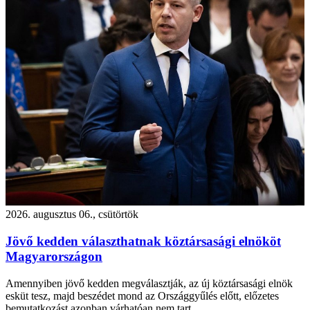
2026. augusztus 06., csütörtök
Jövő kedden választhatnak köztársasági elnököt
Magyarországon
Amennyiben jövő kedden megválasztják, az új köztársasági elnök
esküt tesz, majd beszédet mond az Országgyűlés előtt, előzetes
bemutatkozást azonban várhatóan nem tart.