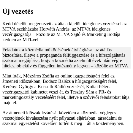
Új vezetés
Kedd délelőtt megérkezett az általa kijelölt ideiglenes vezetéssel az
MTVA székházába Horváth András, az MTVA ideiglenes
vezérigazgatója – közölte az MTVA Sajtó és Marketing Irodája
kedden az MTI-vel.
Feladatuk a közmédia működésének átvilágítása, az átállás
biztosítása, illetve a propaganda felfüggesztése és a hírszolgáltatás
szakmai megújítása, hogy a közmédia az elmúlt évek után végre
hiteles, objektív és független intézmény legyen – közölte az MTVA.
Mint írták, Mészáros Zsófia az online igazgatóságért felel az
átmeneti időszakban, Bodacz Balázs a hírigazgatóságért felel,
Kerényi György a Kossuth Rádió vezetését, Koltai Péter a
vezérigazgatói kabinetet veszi át, és Teszáry Sára a PR- és
marketingosztály vezetéséért felel, illetve a szóvivői feladatokat látja
majd el.
Az átmeneti időszak lezárását követően a közmédia végleges
vezetőjének kiválasztása nyílt pályázati eljárásban, társadalmi és
szakmai egyeztetést követően történik meg – áll a közleményben.