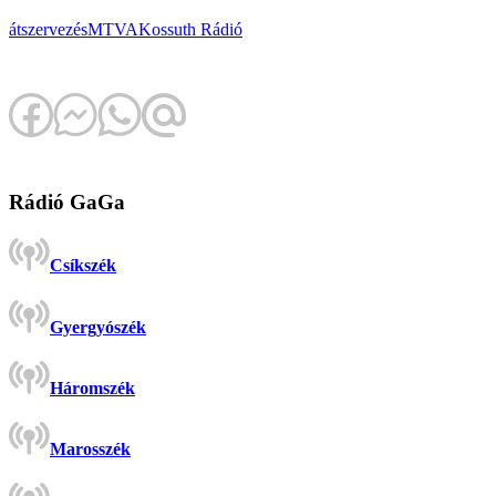
átszervezés
MTVA
Kossuth Rádió
Rádió GaGa
Csíkszék
Gyergyószék
Háromszék
Marosszék