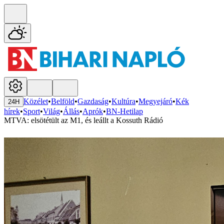
Közélet
•
Belföld
•
Gazdaság
•
Kultúra
•
Megyejáró
•
Kék
24H
hírek
•
Sport
•
Világ
•
Állás
•
Aprók
•
BN-Hetilap
MTVA: elsötétült az M1, és leállt a Kossuth Rádió