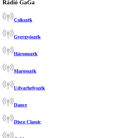
Rádió GaGa
Csíkszék
Gyergyószék
Háromszék
Marosszék
Udvarhelyszék
Dance
Disco Classic