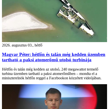
2026. augusztus 03., hétfő
Magyar Péter: hétfőn és talán még kedden üzemben
tartható a paksi atomerőmű utolsó turbinája
Hétfőn és talán még kedden az utolsó, 240 megawattot termelő
turbina üzemben tartható a paksi atomerőműben – mondta el a
miniszterelnök hétfőn reggel a Facebookon közzétett videójában.