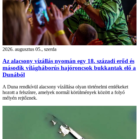
2026. augusztus 05., szerda
Az alacsony vízállás nyomán egy 18. századi erőd és
második világháborús hajóroncsok bukkantak elő a
Dunából
A Duna rendkívül alacsony vízállása olyan történelmi emlékeket
hozott a felszínre, amelyek normál körülmények között a folyó
mélyén rejtőznek.