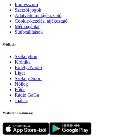
Impresszum
Szerzői jogok
Adatvédelmi tájékoztató
Cookie-kezelési tájékoztató
Médiaajánlat
Sütibeállítások
Médiatér
Székelyhon
Krónika
Erdélyi Napló
Liget
Székely Sport
Nőileg
Főtér
Rádió GaGa
Jóállás
Médiatér alkalmazás