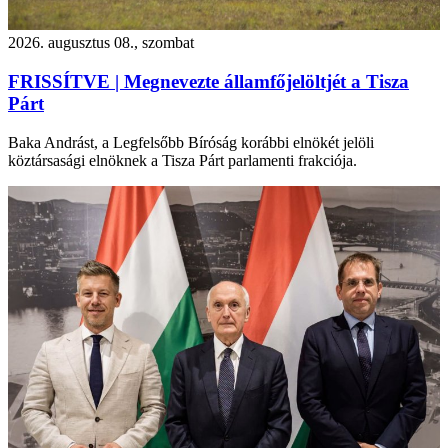
2026. augusztus 08., szombat
FRISSÍTVE | Megnevezte államfőjelöltjét a Tisza
Párt
Baka Andrást, a Legfelsőbb Bíróság korábbi elnökét jelöli
köztársasági elnöknek a Tisza Párt parlamenti frakciója.