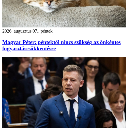
2026. augusztus 07., péntek
Magyar Péter: péntektől nincs szükség az önkéntes
fogyasztáscsökkentésre