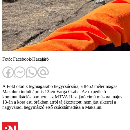
Fotó: Facebook/Hazajáró
A Föld ötödik legmagasabb hegycsúcsára, a 8462 méter magas
Makalura indult április 12-én Varga Csaba. Az expedíció
kommunikációs partnere, az MTVA Hazajáró című műsora május
13-án a kora esti órákban arról tájékoztatott: nem járt sikerrel a
nagyváradi hegymászó első csúcstámadása a Makalun.