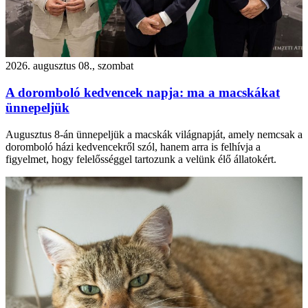
2026. augusztus 08., szombat
A doromboló kedvencek napja: ma a macskákat
ünnepeljük
Augusztus 8-án ünnepeljük a macskák világnapját, amely nemcsak a
doromboló házi kedvencekről szól, hanem arra is felhívja a
figyelmet, hogy felelősséggel tartozunk a velünk élő állatokért.