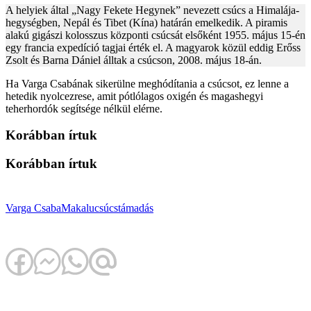
A helyiek által „Nagy Fekete Hegynek” nevezett csúcs a Himalája-
hegységben, Nepál és Tibet (Kína) határán emelkedik. A piramis
alakú gigászi kolosszus központi csúcsát elsőként 1955. május 15-én
egy francia expedíció tagjai érték el. A magyarok közül eddig Erőss
Zsolt és Barna Dániel álltak a csúcson, 2008. május 18-án.
Ha Varga Csabának sikerülne meghódítania a csúcsot, ez lenne a
hetedik nyolcezrese, amit pótlólagos oxigén és magashegyi
teherhordók segítsége nélkül elérne.
Korábban írtuk
Korábban írtuk
Varga Csaba
Makalu
csúcstámadás