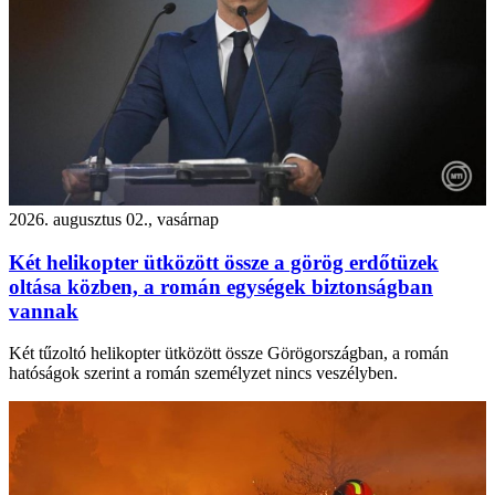
2026. augusztus 02., vasárnap
Két helikopter ütközött össze a görög erdőtüzek
oltása közben, a román egységek biztonságban
vannak
Két tűzoltó helikopter ütközött össze Görögországban, a román
hatóságok szerint a román személyzet nincs veszélyben.