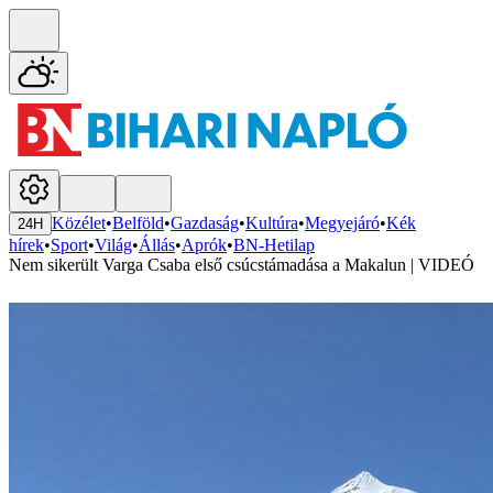
Közélet
•
Belföld
•
Gazdaság
•
Kultúra
•
Megyejáró
•
Kék
24H
hírek
•
Sport
•
Világ
•
Állás
•
Aprók
•
BN-Hetilap
Nem sikerült Varga Csaba első csúcstámadása a Makalun | VIDEÓ