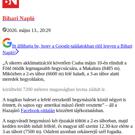
Bihari Napló
2026. május 13., 20:29
Itt állíthatja be, hogy a Google-találatokban elöl legyen a Bihari
Napló!
„A sikeres akklimatizációt követően Csaba május 10-én elindult a
Föld ötödik legmagasabb hegycsúcsára, a Makalura (8485 m).
Miközben a 2-es tábor (6600 m) felé haladt, a 3-as tábor alatti
meredek hegyoldalon,
körülbelül 7200 méteres magasságban lavina zúdult le.
A tragikus baleset a lefelé ereszkedő hegymászók közül négyet is
érintett, és sajnos egy amerikai mászó életét vesztette” – áll a
Hazajáró
Facebook-oldalán
közzétett tájékoztatásban.
A nagyváradi hegymászó két éjszakát töltött a 2-es táborban, majd
kedden tovább indult felfelé, és magyar idő szerint 12.30-kor elérte a
3-as tábort (7500 m). Odafent azonban orkánerejű szél fogadta.