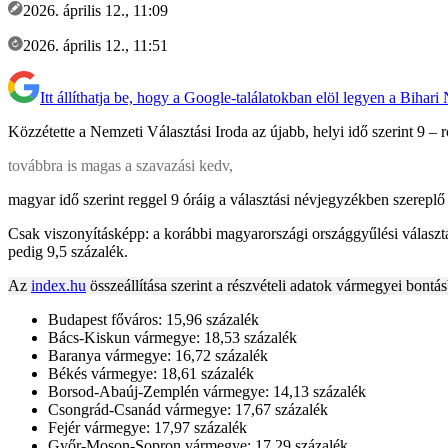
2026. április 12., 11:09
2026. április 12., 11:51
Itt állíthatja be, hogy a Google-találatokban elöl legyen a Bihari
Közzétette a Nemzeti Választási Iroda az újabb, helyi idő szerint 9 – r
továbbra is magas a szavazási kedv,
magyar idő szerint reggel 9 óráig a választási névjegyzékben szereplő
Csak viszonyításképp: a korábbi magyarországi országgyűlési választ
pedig 9,5 százalék.
Az
index.hu
összeállítása szerint a részvételi adatok vármegyei bontás
Budapest főváros: 15,96 százalék
Bács-Kiskun vármegye: 18,53 százalék
Baranya vármegye: 16,72 százalék
Békés vármegye: 18,61 százalék
Borsod-Abaúj-Zemplén vármegye: 14,13 százalék
Csongrád-Csanád vármegye: 17,67 százalék
Fejér vármegye: 17,97 százalék
Győr-Moson-Sopron vármegye: 17,29 százalék