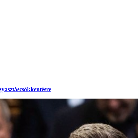
gyasztáscsökkentésre