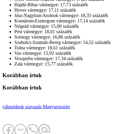
Hajdú-Bihar vármegye: 17,73 százalék
Heves vármegye: 17,11 százalék
Jász-Nagykun-Szolnok vármegye: 18,35 százalék
Komárom-Esztergom vármegye: 17,14 százalék
Nógrád vármegye: 15,09 százalék
Pest vármegye: 18,01 százalék
Somogy vármegye: 16,86 százalék
Szabolcs-Szatmár-Bereg vármegye: 14,52 százalék
Tolna vármegye: 18,61 százalék
Vas vármegye: 15,92 százalék
Veszprém vármegye: 17,34 százalék
Zala vármegye: 15,77 százalék.
Korábban írtuk
Korábban írtuk
választások
szavazás
Magyarország