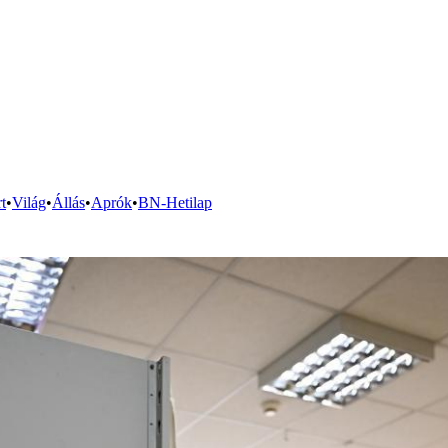
t
•
Világ
•
Állás
•
Aprók
•
BN-Hetilap