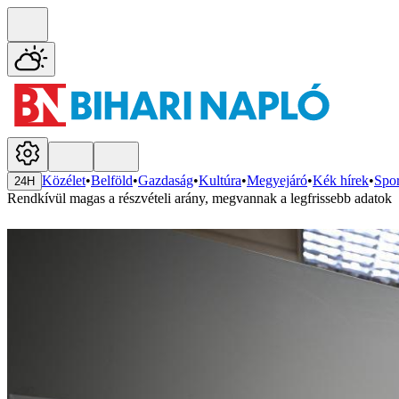
Közélet
•
Belföld
•
Gazdaság
•
Kultúra
•
Megyejáró
•
Kék hírek
•
Spor
24H
Rendkívül magas a részvételi arány, megvannak a legfrissebb adatok