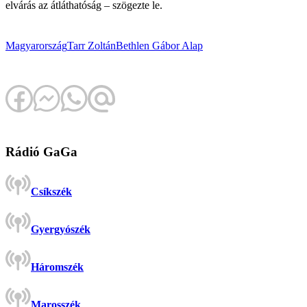
elvárás az átláthatóság – szögezte le.
Magyarország
Tarr Zoltán
Bethlen Gábor Alap
Rádió GaGa
Csíkszék
Gyergyószék
Háromszék
Marosszék