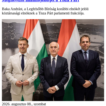
Baka Andrást, a Legfelsőbb Bíróság korábbi elnökét jelöli
köztársasági elnöknek a Tisza Párt parlamenti frakciója.
2026. augusztus 08., szombat