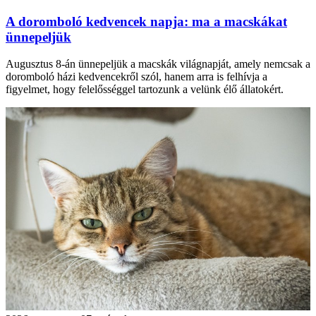
A doromboló kedvencek napja: ma a macskákat
ünnepeljük
Augusztus 8-án ünnepeljük a macskák világnapját, amely nemcsak a
doromboló házi kedvencekről szól, hanem arra is felhívja a
figyelmet, hogy felelősséggel tartozunk a velünk élő állatokért.