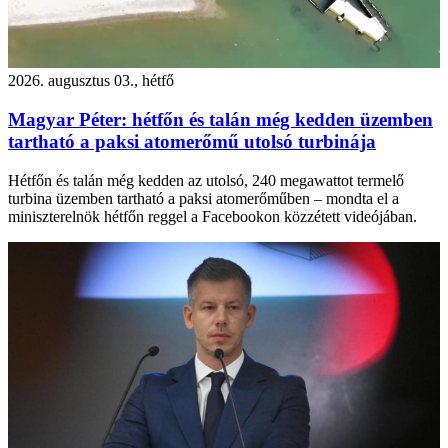
2026. augusztus 03., hétfő
Magyar Péter: hétfőn és talán még kedden üzemben
tartható a paksi atomerőmű utolsó turbinája
Hétfőn és talán még kedden az utolsó, 240 megawattot termelő
turbina üzemben tartható a paksi atomerőműben – mondta el a
miniszterelnök hétfőn reggel a Facebookon közzétett videójában.