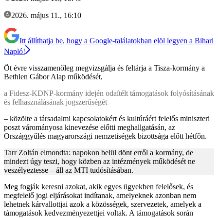
2026. május 11., 16:10
Itt állíthatja be, hogy a Google-találatokban elöl legyen a Bihari
Napló!
Öt évre visszamenőleg megvizsgálja és feltárja a Tisza-kormány a
Bethlen Gábor Alap működését,
a Fidesz-KDNP-kormány idején odaítélt támogatások folyósításának
és felhasználásának jogszerűségét
– közölte a társadalmi kapcsolatokért és kultúráért felelős miniszteri
poszt várományosa kinevezése előtti meghallgatásán, az
Országgyűlés magyarországi nemzetiségek bizottsága előtt hétfőn.
Tarr Zoltán elmondta: napokon belül dönt erről a kormány, de
mindezt úgy teszi, hogy közben az intézmények működését ne
veszélyeztesse – áll az MTI tudósításában.
Meg fogják keresni azokat, akik egyes ügyekben felelősek, és
megfelelő jogi eljárásokat indítanak, amelyeknek azonban nem
lehetnek kárvallottjai azok a közösségek, szervezetek, amelyek a
támogatások kedvezményezettjei voltak. A támogatások során