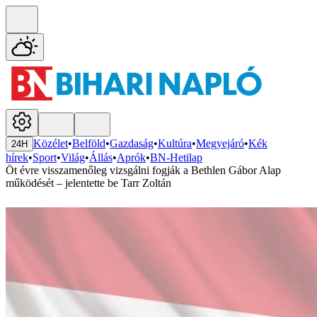
Közélet
•
Belföld
•
Gazdaság
•
Kultúra
•
Megyejáró
•
Kék
24H
hírek
•
Sport
•
Világ
•
Állás
•
Aprók
•
BN-Hetilap
Öt évre visszamenőleg vizsgálni fogják a Bethlen Gábor Alap
működését – jelentette be Tarr Zoltán