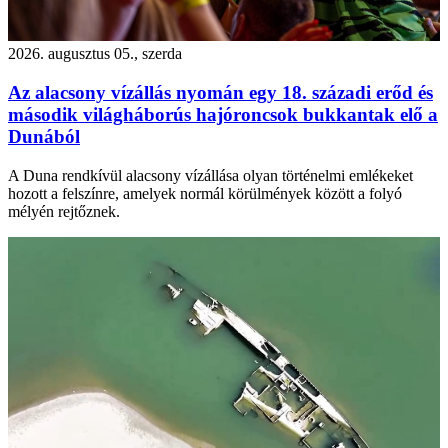
2026. augusztus 05., szerda
Az alacsony vízállás nyomán egy 18. századi erőd és
második világháborús hajóroncsok bukkantak elő a
Dunából
A Duna rendkívül alacsony vízállása olyan történelmi emlékeket
hozott a felszínre, amelyek normál körülmények között a folyó
mélyén rejtőznek.