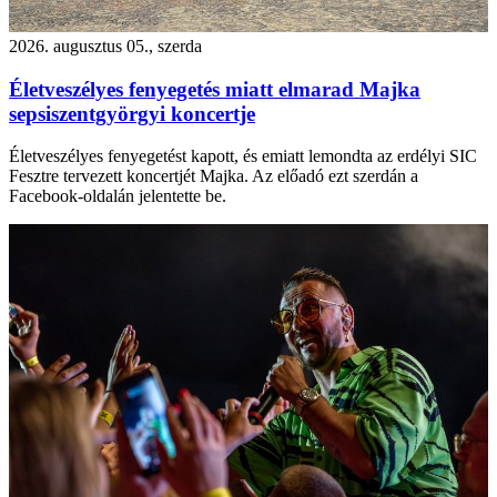
2026. augusztus 05., szerda
Életveszélyes fenyegetés miatt elmarad Majka
sepsiszentgyörgyi koncertje
Életveszélyes fenyegetést kapott, és emiatt lemondta az erdélyi SIC
Fesztre tervezett koncertjét Majka. Az előadó ezt szerdán a
Facebook-oldalán jelentette be.