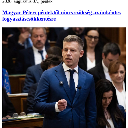
2026. augusztus 07., péntek
Magyar Péter: péntektől nincs szükség az önkéntes
fogyasztáscsökkentésre