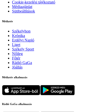
Cookie-kezelési tájékoztató
Médiaajánlat
Sütibeállítások
Médiatér
Székelyhon
Krónika
Erdélyi Napló
Liget
Székely Sport
Nőileg
Főtér
Rádió GaGa
Jóállás
Médiatér alkalmazás
Rádió GaGa alkalmazás