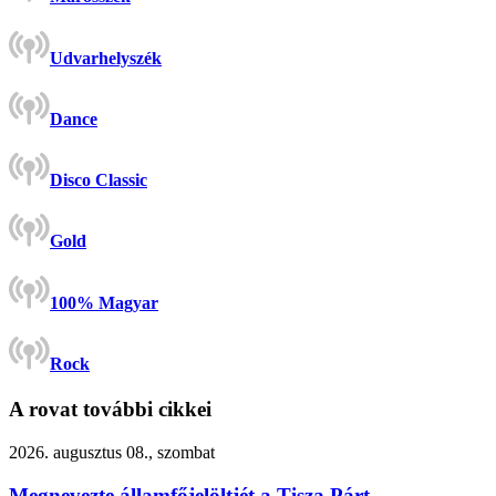
Udvarhelyszék
Dance
Disco Classic
Gold
100% Magyar
Rock
A rovat további cikkei
2026. augusztus 08., szombat
Megnevezte államfőjelöltjét a Tisza Párt