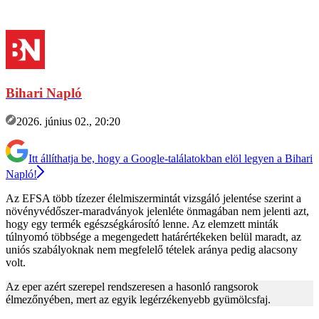
Bihari Napló
2026. június 02., 20:20
Itt állíthatja be, hogy a Google-találatokban elöl legyen a Bihari
Napló!
Az EFSA több tízezer élelmiszermintát vizsgáló jelentése szerint a
növényvédőszer-maradványok jelenléte önmagában nem jelenti azt,
hogy egy termék egészségkárosító lenne. Az elemzett minták
túlnyomó többsége a megengedett határértékeken belül maradt, az
uniós szabályoknak nem megfelelő tételek aránya pedig alacsony
volt.
Az eper azért szerepel rendszeresen a hasonló rangsorok
élmezőnyében, mert az egyik legérzékenyebb gyümölcsfaj.