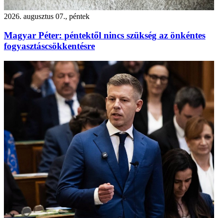
2026. augusztus 07., péntek
Magyar Péter: péntektől nincs szükség az önkéntes
fogyasztáscsökkentésre