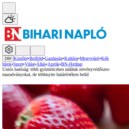
Közélet
•
Belföld
•
Gazdaság
•
Kultúra
•
Megyejáró
•
Kék
24H
hírek
•
Sport
•
Világ
•
Állás
•
Aprók
•
BN-Hetilap
Uniós hatóság: több gyümölcsben találtak növényvédőszer-
maradványokat, de többnyire határértéken belül