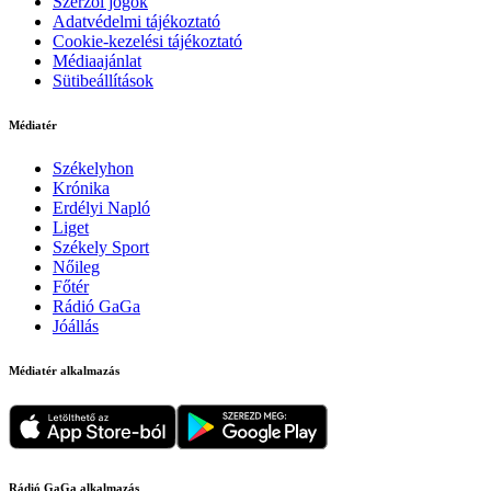
Szerzői jogok
Adatvédelmi tájékoztató
Cookie-kezelési tájékoztató
Médiaajánlat
Sütibeállítások
Médiatér
Székelyhon
Krónika
Erdélyi Napló
Liget
Székely Sport
Nőileg
Főtér
Rádió GaGa
Jóállás
Médiatér alkalmazás
Rádió GaGa alkalmazás