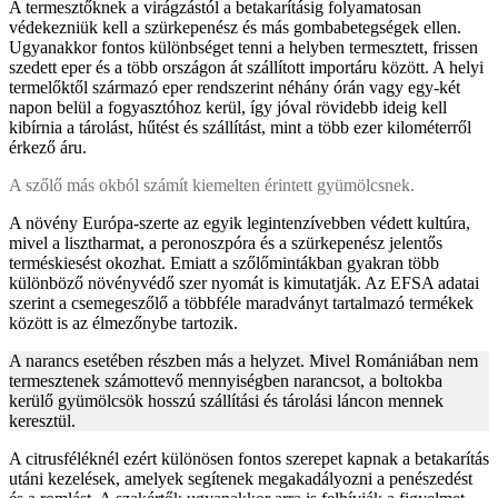
A termesztőknek a virágzástól a betakarításig folyamatosan
védekezniük kell a szürkepenész és más gombabetegségek ellen.
Ugyanakkor fontos különbséget tenni a helyben termesztett, frissen
szedett eper és a több országon át szállított importáru között. A helyi
termelőktől származó eper rendszerint néhány órán vagy egy-két
napon belül a fogyasztóhoz kerül, így jóval rövidebb ideig kell
kibírnia a tárolást, hűtést és szállítást, mint a több ezer kilométerről
érkező áru.
A szőlő más okból számít kiemelten érintett gyümölcsnek.
A növény Európa-szerte az egyik legintenzívebben védett kultúra,
mivel a lisztharmat, a peronoszpóra és a szürkepenész jelentős
terméskiesést okozhat. Emiatt a szőlőmintákban gyakran több
különböző növényvédő szer nyomát is kimutatják. Az EFSA adatai
szerint a csemegeszőlő a többféle maradványt tartalmazó termékek
között is az élmezőnybe tartozik.
A narancs esetében részben más a helyzet. Mivel Romániában nem
termesztenek számottevő mennyiségben narancsot, a boltokba
kerülő gyümölcsök hosszú szállítási és tárolási láncon mennek
keresztül.
A citrusféléknél ezért különösen fontos szerepet kapnak a betakarítás
utáni kezelések, amelyek segítenek megakadályozni a penészedést