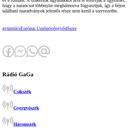
és a romlást. A szakértők ugyanakkor arra is felhívják a figyelmet,
hogy a narancsot többnyire meghámozva fogyasztjuk, így a héjon
található maradványok jelentős része nem kerül a szervezetbe.
gyümölcs
Európai Unió
növényvédőszer
Rádió GaGa
Csíkszék
Gyergyószék
Háromszék