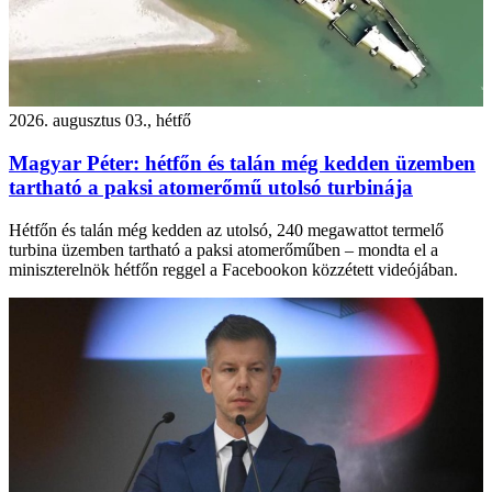
2026. augusztus 03., hétfő
Magyar Péter: hétfőn és talán még kedden üzemben
tartható a paksi atomerőmű utolsó turbinája
Hétfőn és talán még kedden az utolsó, 240 megawattot termelő
turbina üzemben tartható a paksi atomerőműben – mondta el a
miniszterelnök hétfőn reggel a Facebookon közzétett videójában.