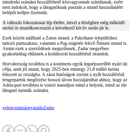
mindenki számára hozzáférhető közvagyonnak számítanak, ezért
nem indokolt, hogy a látogatóknak pusztán a strand használatáért
belépőt kelljen fizetniük.
A változás fokozatosan lép életbe, mivel a térségben még működő
utolsó öt strandkoncesszió a következő két év során jár le.
Ezek között található a Zaton strand, a Pakoštane településhez
tartozó partszakasz, valamint a Pag szigetén fekvő Šimuni strand is.
Amint ezek a szerződések megszűnnek, Zadar megyében
gyakorlatilag eltűnnek a korlátozott hozzáférésű strandok.
Horvátország továbbra is a kontinens egyik legnépszerűbb nyári úti
célja, amit jól mutat, hogy 2025-ben mintegy 21,8 millió turista
érkezett az országba. A zárai hatóságok szerint a nyílt hozzáférésű
tengerpartok megőrzése hosszú távon hozzájárulhat ahhoz, hogy az
Adria-part továbbra is vonzó maradjon mind a helyiek, mind az ide
látogató turisták számára.
velence
utazás
nyaralás
Zadar