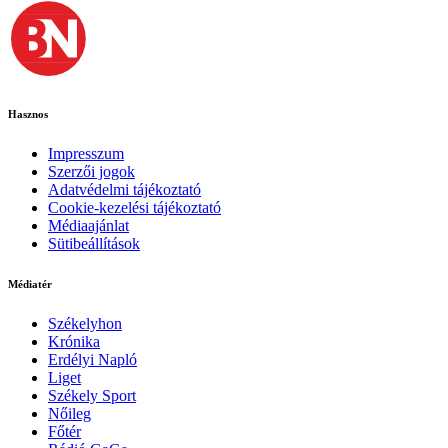
Hasznos
Impresszum
Szerzői jogok
Adatvédelmi tájékoztató
Cookie-kezelési tájékoztató
Médiaajánlat
Sütibeállítások
Médiatér
Székelyhon
Krónika
Erdélyi Napló
Liget
Székely Sport
Nőileg
Főtér