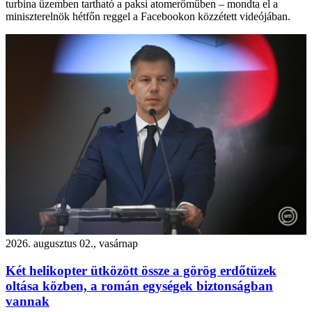
turbina üzemben tartható a paksi atomerőműben – mondta el a
miniszterelnök hétfőn reggel a Facebookon közzétett videójában.
2026. augusztus 02., vasárnap
Két helikopter ütközött össze a görög erdőtüzek
oltása közben, a román egységek biztonságban
vannak