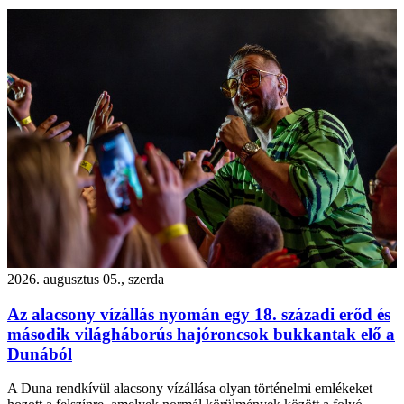
2026. augusztus 05., szerda
Az alacsony vízállás nyomán egy 18. századi erőd és
második világháborús hajóroncsok bukkantak elő a
Dunából
A Duna rendkívül alacsony vízállása olyan történelmi emlékeket