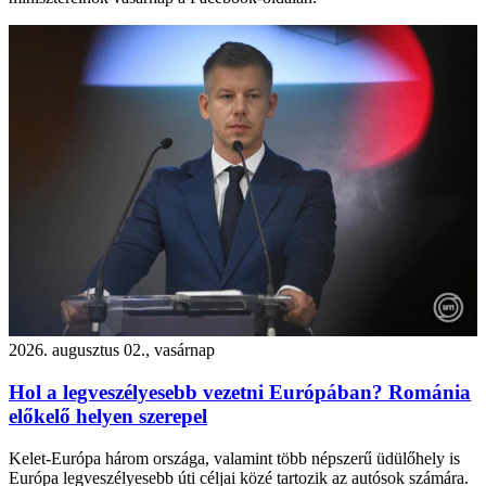
2026. augusztus 02., vasárnap
Hol a legveszélyesebb vezetni Európában? Románia
előkelő helyen szerepel
Kelet-Európa három országa, valamint több népszerű üdülőhely is
Európa legveszélyesebb úti céljai közé tartozik az autósok számára.