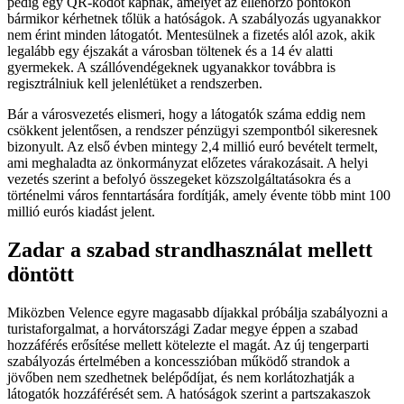
pedig egy QR-kódot kapnak, amelyet az ellenőrző pontokon
bármikor kérhetnek tőlük a hatóságok. A szabályozás ugyanakkor
nem érint minden látogatót. Mentesülnek a fizetés alól azok, akik
legalább egy éjszakát a városban töltenek és a 14 év alatti
gyermekek. A szállóvendégeknek ugyanakkor továbbra is
regisztrálniuk kell jelenlétüket a rendszerben.
Bár a városvezetés elismeri, hogy a látogatók száma eddig nem
csökkent jelentősen, a rendszer pénzügyi szempontból sikeresnek
bizonyult. Az első évben mintegy 2,4 millió euró bevételt termelt,
ami meghaladta az önkormányzat előzetes várakozásait. A helyi
vezetés szerint a befolyó összegeket közszolgáltatásokra és a
történelmi város fenntartására fordítják, amely évente több mint 100
millió eurós kiadást jelent.
Zadar a szabad strandhasználat mellett
döntött
Miközben Velence egyre magasabb díjakkal próbálja szabályozni a
turistaforgalmat, a horvátországi Zadar megye éppen a szabad
hozzáférés erősítése mellett kötelezte el magát. Az új tengerparti
szabályozás értelmében a koncesszióban működő strandok a
jövőben nem szedhetnek belépődíjat, és nem korlátozhatják a
látogatók hozzáférését sem. A hatóságok szerint a partszakaszok