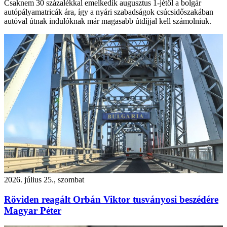
Csaknem 30 százalékkal emelkedik augusztus 1-jétől a bolgár
autópályamatricák ára, így a nyári szabadságok csúcsidőszakában
autóval útnak indulóknak már magasabb útdíjjal kell számolniuk.
2026. július 25., szombat
Röviden reagált Orbán Viktor tusványosi beszédére
Magyar Péter