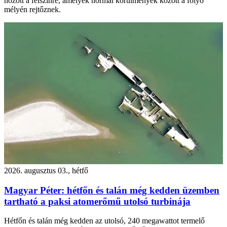
hozott a felszínre, amelyek normál körülmények között a folyó
mélyén rejtőznek.
2026. augusztus 03., hétfő
Magyar Péter: hétfőn és talán még kedden üzemben
tartható a paksi atomerőmű utolsó turbinája
Hétfőn és talán még kedden az utolsó, 240 megawattot termelő