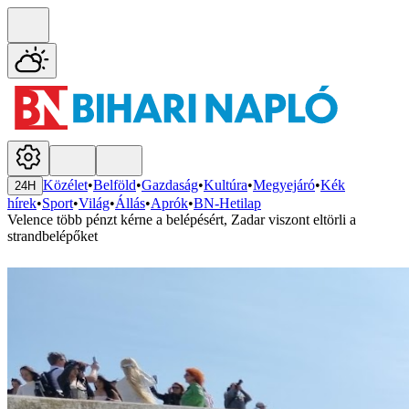
Közélet
•
Belföld
•
Gazdaság
•
Kultúra
•
Megyejáró
•
Kék
24H
hírek
•
Sport
•
Világ
•
Állás
•
Aprók
•
BN-Hetilap
Velence több pénzt kérne a belépésért, Zadar viszont eltörli a
strandbelépőket