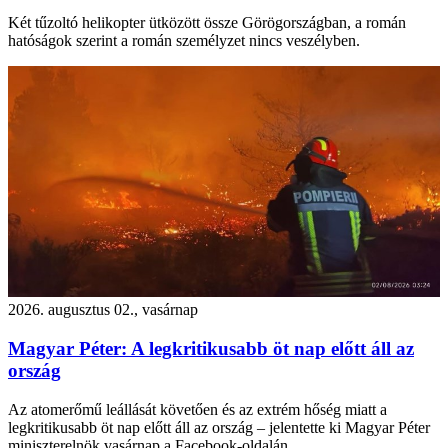
Két tűzoltó helikopter ütközött össze Görögországban, a román
hatóságok szerint a román személyzet nincs veszélyben.
2026. augusztus 02., vasárnap
Magyar Péter: A legkritikusabb öt nap előtt áll az
ország
Az atomerőmű leállását követően és az extrém hőség miatt a
legkritikusabb öt nap előtt áll az ország – jelentette ki Magyar Péter
miniszterelnök vasárnap a Facebook-oldalán.