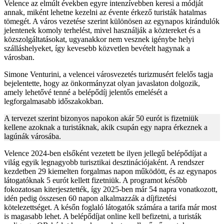
Velence az elmúlt években egyre intenzívebben keresi a módját
annak, miként lehetne kezelni az évente érkező turisták hatalmas
tömegét. A város vezetése szerint különösen az egynapos kirándulók
jelentenek komoly terhelést, mivel használják a köztereket és a
közszolgáltatásokat, ugyanakkor nem vesznek igénybe helyi
szálláshelyeket, így kevesebb közvetlen bevételt hagynak a
városban.
Simone Venturini, a velencei városvezetés turizmusért felelős tagja
bejelentette, hogy az önkormányzat olyan javaslaton dolgozik,
amely lehetővé tenné a belépődíj jelentős emelését a
legforgalmasabb időszakokban.
A tervezet szerint bizonyos napokon akár 50 eurót is fizetniük
kellene azoknak a turistáknak, akik csupán egy napra érkeznek a
lagúnák városába.
Velence 2024-ben elsőként vezetett be ilyen jellegű belépődíjat a
világ egyik legnagyobb turisztikai desztinációjaként. A rendszer
kezdetben 29 kiemelten forgalmas napon működött, és az egynapos
látogatóknak 5 eurót kellett fizetniük. A programot később
fokozatosan kiterjesztették, így 2025-ben már 54 napra vonatkozott,
idén pedig összesen 60 napon alkalmazzák a díjfizetési
kötelezettséget. A későn foglaló látogatók számára a tarifa már most
is magasabb lehet. A belépődíjat online kell befizetni, a turisták