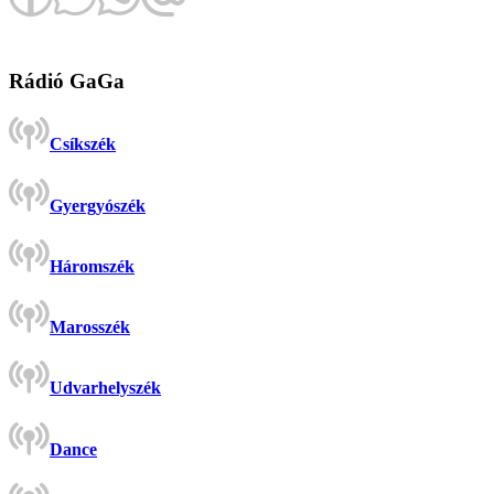
Rádió GaGa
Csíkszék
Gyergyószék
Háromszék
Marosszék
Udvarhelyszék
Dance