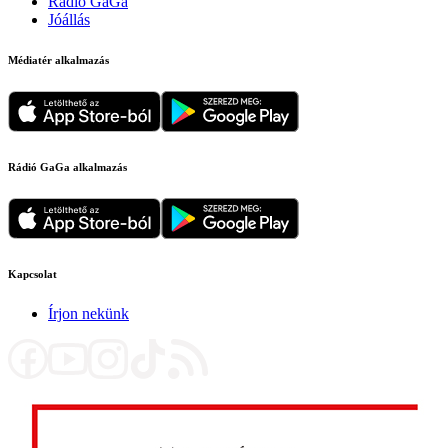
Rádió GaGa
Jóállás
Médiatér alkalmazás
Rádió GaGa alkalmazás
Kapcsolat
Írjon nekünk