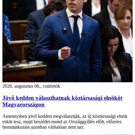
2026. augusztus 06., csütörtök
Jövő kedden választhatnak köztársasági elnököt
Magyarországon
Amennyiben jövő kedden megválasztják, az új köztársasági elnök
esküt tesz, majd beszédet mond az Országgyűlés előtt, előzetes
bemutatkozást azonban várhatóan nem tart.