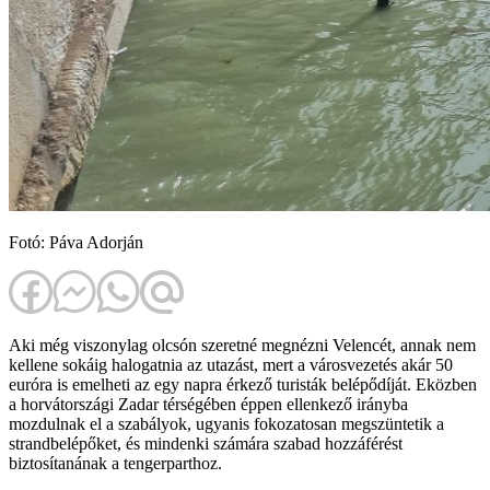
Fotó: Páva Adorján
Aki még viszonylag olcsón szeretné megnézni Velencét, annak nem
kellene sokáig halogatnia az utazást, mert a városvezetés akár 50
euróra is emelheti az egy napra érkező turisták belépődíját. Eközben
a horvátországi Zadar térségében éppen ellenkező irányba
mozdulnak el a szabályok, ugyanis fokozatosan megszüntetik a
strandbelépőket, és mindenki számára szabad hozzáférést
biztosítanának a tengerparthoz.