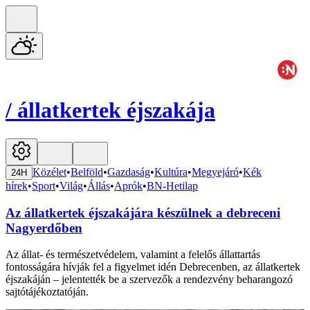
/
állatkertek éjszakája
Közélet
•
Belföld
•
Gazdaság
•
Kultúra
•
Megyejáró
•
Kék
24H
hírek
•
Sport
•
Világ
•
Állás
•
Aprók
•
BN-Hetilap
Az állatkertek éjszakájára készülnek a debreceni
Nagyerdőben
Az állat- és természetvédelem, valamint a felelős állattartás
fontosságára hívják fel a figyelmet idén Debrecenben, az állatkertek
éjszakáján – jelentették be a szervezők a rendezvény beharangozó
sajtótájékoztatóján.