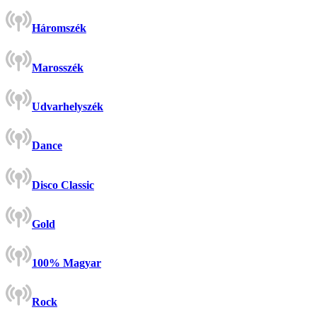
Háromszék
Marosszék
Udvarhelyszék
Dance
Disco Classic
Gold
100% Magyar
Rock