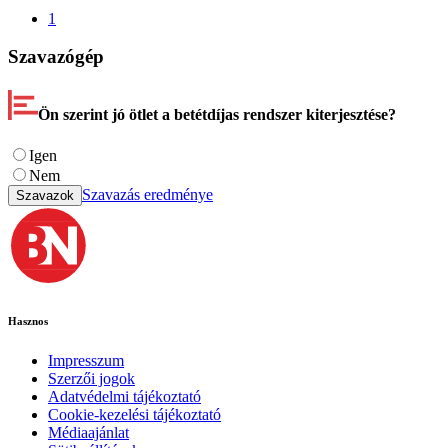
1
Szavazógép
Ön szerint jó ötlet a betétdíjas rendszer kiterjesztése?
Igen
Nem
Szavazás eredménye
Szavazok
Hasznos
Impresszum
Szerzői jogok
Adatvédelmi tájékoztató
Cookie-kezelési tájékoztató
Médiaajánlat