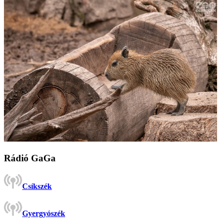
Rádió GaGa
Csíkszék
Gyergyószék