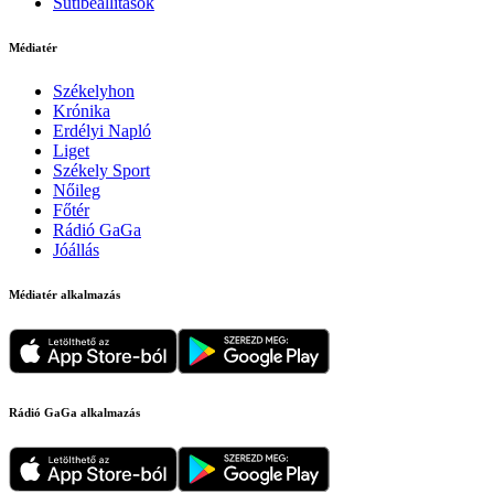
Sütibeállítások
Médiatér
Székelyhon
Krónika
Erdélyi Napló
Liget
Székely Sport
Nőileg
Főtér
Rádió GaGa
Jóállás
Médiatér alkalmazás
Rádió GaGa alkalmazás