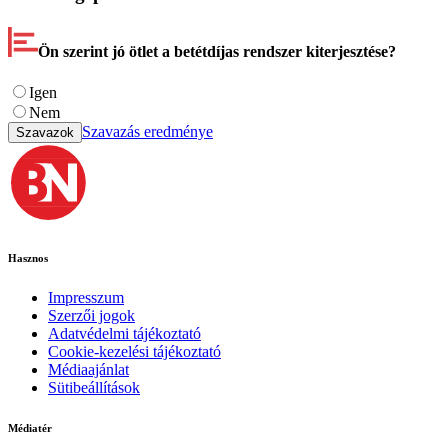
Ön szerint jó ötlet a betétdíjas rendszer kiterjesztése?
Igen
Nem
Szavazás eredménye
Szavazok
Hasznos
Impresszum
Szerzői jogok
Adatvédelmi tájékoztató
Cookie-kezelési tájékoztató
Médiaajánlat
Sütibeállítások
Médiatér