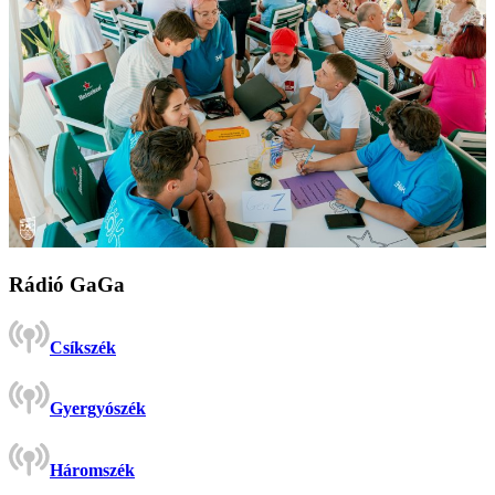
Rádió GaGa
Csíkszék
Gyergyószék
Háromszék