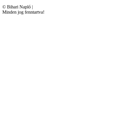
©
Bihari Napló
|
Minden jog fenntartva!