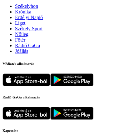
Székelyhon
Krónika
Erdélyi Napló
Liget
Székely Sport
Nőileg
Főtér
Rádió GaGa
Jóállás
Médiatér alkalmazás
Rádió GaGa alkalmazás
Kapcsolat