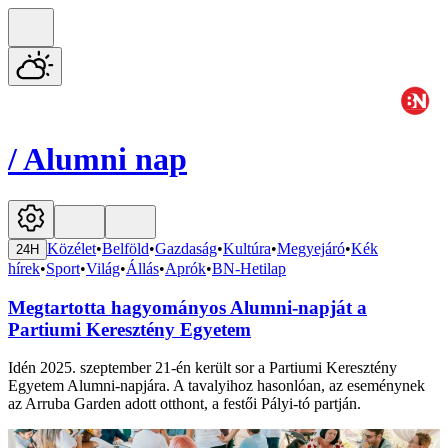
/
Alumni nap
Közélet
•
Belföld
•
Gazdaság
•
Kultúra
•
Megyejáró
•
Kék
24H
hírek
•
Sport
•
Világ
•
Állás
•
Aprók
•
BN-Hetilap
Megtartotta hagyományos Alumni-napját a
Partiumi Keresztény Egyetem
Idén 2025. szeptember 21-én került sor a Partiumi Keresztény
Egyetem Alumni-napjára. A tavalyihoz hasonlóan, az eseménynek
az Arruba Garden adott otthont, a festői Pályi-tó partján.