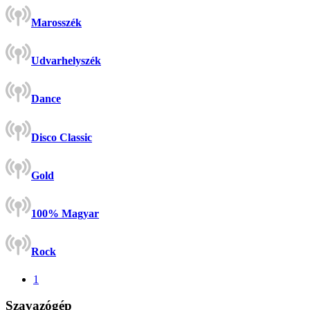
Marosszék
Udvarhelyszék
Dance
Disco Classic
Gold
100% Magyar
Rock
1
Szavazógép