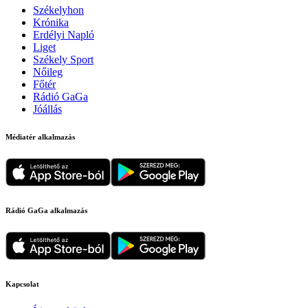
Székelyhon
Krónika
Erdélyi Napló
Liget
Székely Sport
Nőileg
Főtér
Rádió GaGa
Jóállás
Médiatér alkalmazás
Rádió GaGa alkalmazás
Kapcsolat