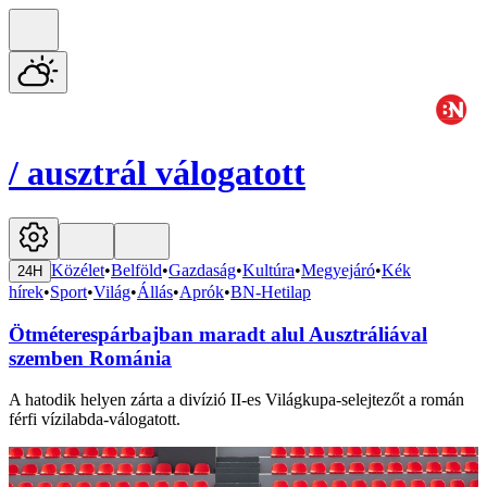
/
ausztrál válogatott
Közélet
•
Belföld
•
Gazdaság
•
Kultúra
•
Megyejáró
•
Kék
24H
hírek
•
Sport
•
Világ
•
Állás
•
Aprók
•
BN-Hetilap
Ötméterespárbajban maradt alul Ausztráliával
szemben Románia
A hatodik helyen zárta a divízió II-es Világkupa-selejtezőt a román
férfi vízilabda-válogatott.