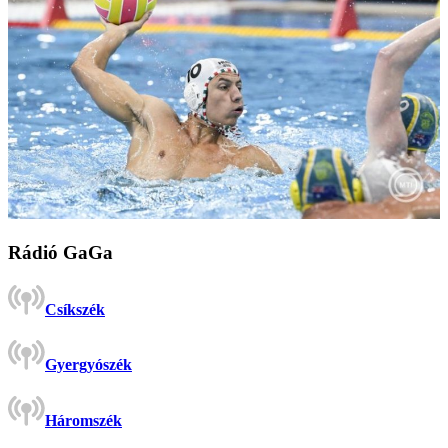
Rádió GaGa
Csíkszék
Gyergyószék
Háromszék