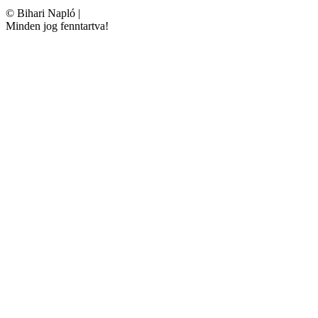
©
Bihari Napló
|
Minden jog fenntartva!