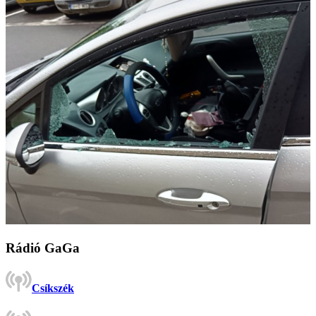
Rádió GaGa
Csíkszék