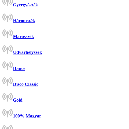
Gyergyószék
Háromszék
Marosszék
Udvarhelyszék
Dance
Disco Classic
Gold
100% Magyar