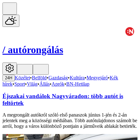
/
autórongálás
Közélet
•
Belföld
•
Gazdaság
•
Kultúra
•
Megyejáró
•
Kék
24H
hírek
•
Sport
•
Világ
•
Állás
•
Aprók
•
BN-Hetilap
Éjszakai vandálok Nagyváradon: több autót is
feltörtek
A megrongált autókról szóló első panaszok június 1-jén és 2-án
jelentek meg a közösségi médiában. Több autótulajdonos számolt be
arról, hogy a város különböző pontjain a járműveik ablakát betörték.