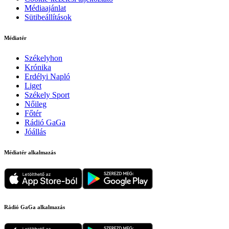
Médiaajánlat
Sütibeállítások
Médiatér
Székelyhon
Krónika
Erdélyi Napló
Liget
Székely Sport
Nőileg
Főtér
Rádió GaGa
Jóállás
Médiatér alkalmazás
Rádió GaGa alkalmazás