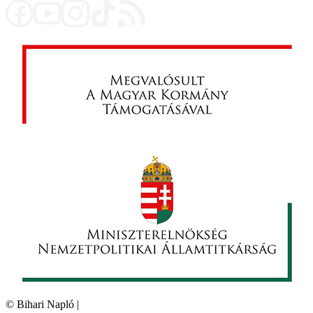
©
Bihari Napló
|