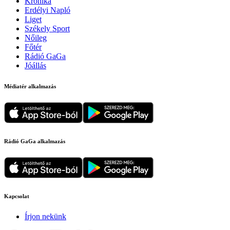
Krónika
Erdélyi Napló
Liget
Székely Sport
Nőileg
Főtér
Rádió GaGa
Jóállás
Médiatér alkalmazás
Rádió GaGa alkalmazás
Kapcsolat
Írjon nekünk