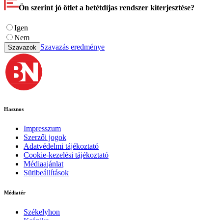
Ön szerint jó ötlet a betétdíjas rendszer kiterjesztése?
Igen
Nem
Szavazás eredménye
Szavazok
Hasznos
Impresszum
Szerzői jogok
Adatvédelmi tájékoztató
Cookie-kezelési tájékoztató
Médiaajánlat
Sütibeállítások
Médiatér
Székelyhon