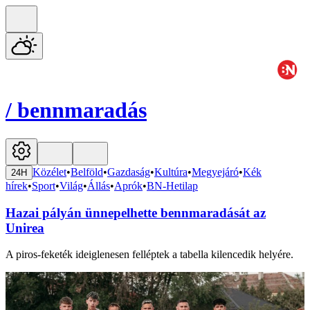
/
bennmaradás
Közélet
•
Belföld
•
Gazdaság
•
Kultúra
•
Megyejáró
•
Kék
24H
hírek
•
Sport
•
Világ
•
Állás
•
Aprók
•
BN-Hetilap
Hazai pályán ünnepelhette bennmaradását az
Unirea
A piros-feketék ideiglenesen felléptek a tabella kilencedik helyére.