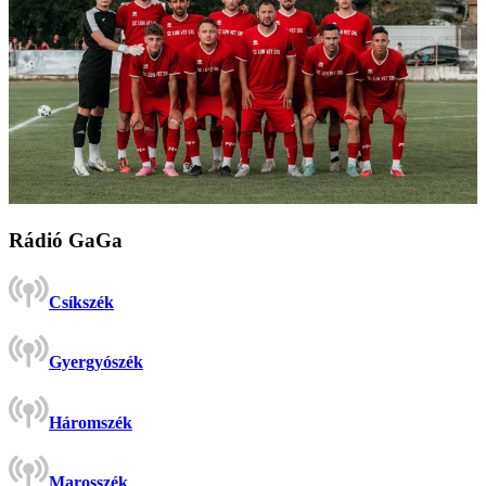
Rádió GaGa
Csíkszék
Gyergyószék
Háromszék
Marosszék