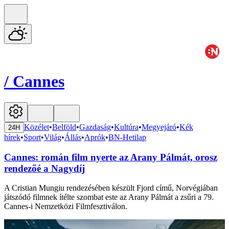
/
Cannes
Közélet
•
Belföld
•
Gazdaság
•
Kultúra
•
Megyejáró
•
Kék
24H
hírek
•
Sport
•
Világ
•
Állás
•
Aprók
•
BN-Hetilap
Cannes: román film nyerte az Arany Pálmát, orosz
rendezőé a Nagydíj
A Cristian Mungiu rendezésében készült Fjord című, Norvégiában
játszódó filmnek ítélte szombat este az Arany Pálmát a zsűri a 79.
Cannes-i Nemzetközi Filmfesztiválon.