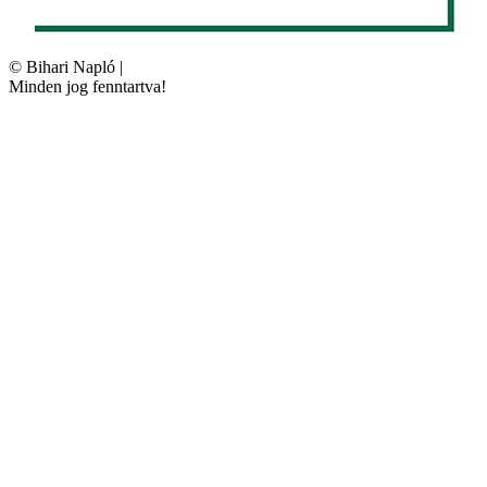
©
Bihari Napló
|
Minden jog fenntartva!