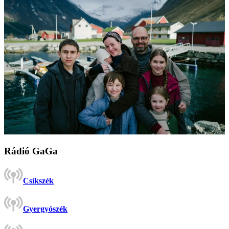
Rádió GaGa
Csíkszék
Gyergyószék