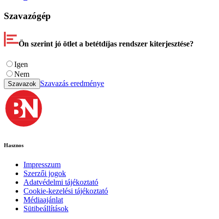
Szavazógép
Ön szerint jó ötlet a betétdíjas rendszer kiterjesztése?
Igen
Nem
Szavazás eredménye
Szavazok
Hasznos
Impresszum
Szerzői jogok
Adatvédelmi tájékoztató
Cookie-kezelési tájékoztató
Médiaajánlat
Sütibeállítások