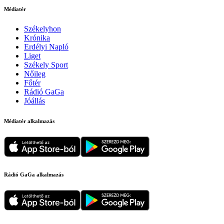
Médiatér
Székelyhon
Krónika
Erdélyi Napló
Liget
Székely Sport
Nőileg
Főtér
Rádió GaGa
Jóállás
Médiatér alkalmazás
Rádió GaGa alkalmazás