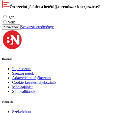
Ön szerint jó ötlet a betétdíjas rendszer kiterjesztése?
Igen
Nem
Szavazás eredménye
Szavazok
Hasznos
Impresszum
Szerzői jogok
Adatvédelmi tájékoztató
Cookie-kezelési tájékoztató
Médiaajánlat
Sütibeállítások
Médiatér
Székelyhon