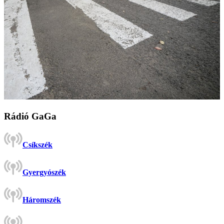
Rádió GaGa
Csíkszék
Gyergyószék
Háromszék