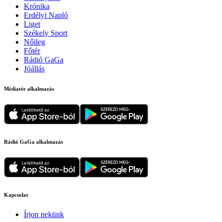
Krónika
Erdélyi Napló
Liget
Székely Sport
Nőileg
Főtér
Rádió GaGa
Jóállás
Médiatér alkalmazás
Rádió GaGa alkalmazás
Kapcsolat
Írjon nekünk