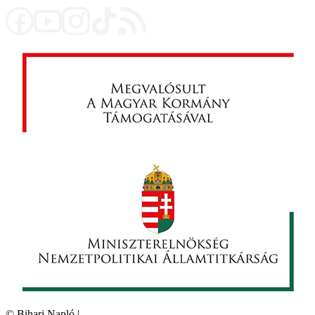
©
Bihari Napló
|