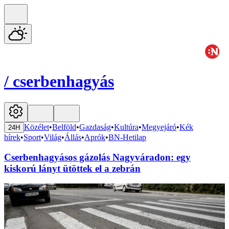
/
cserbenhagyás
Közélet
•
Belföld
•
Gazdaság
•
Kultúra
•
Megyejáró
•
Kék
24H
hírek
•
Sport
•
Világ
•
Állás
•
Aprók
•
BN-Hetilap
Cserbenhagyásos gázolás Nagyváradon: egy
kiskorú lányt ütöttek el a zebrán