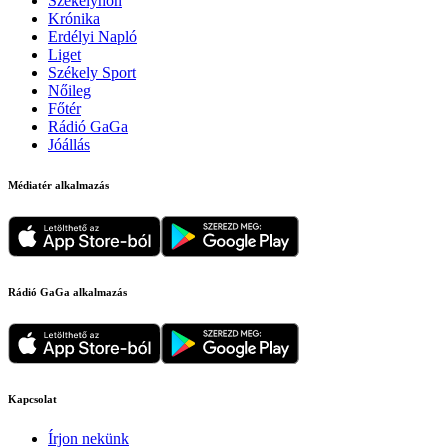
Székelyhon
Krónika
Erdélyi Napló
Liget
Székely Sport
Nőileg
Főtér
Rádió GaGa
Jóállás
Médiatér alkalmazás
Rádió GaGa alkalmazás
Kapcsolat
Írjon nekünk