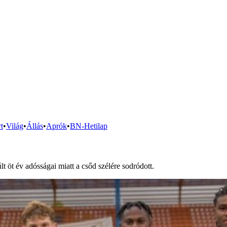
t
•
Világ
•
Állás
•
Aprók
•
BN-Hetilap
öt év adósságai miatt a csőd szélére sodródott.