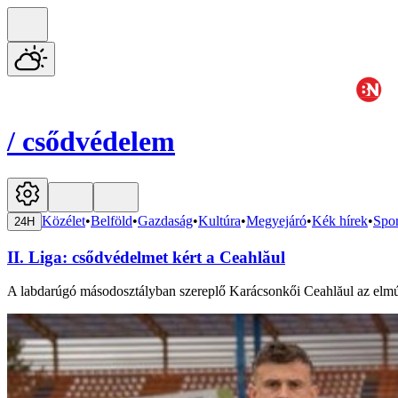
/
csődvédelem
Közélet
•
Belföld
•
Gazdaság
•
Kultúra
•
Megyejáró
•
Kék hírek
•
Spor
24H
II. Liga: csődvédelmet kért a Ceahlăul
A labdarúgó másodosztályban szereplő Karácsonkői Ceahlăul az elmúlt 