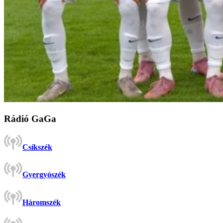
Rádió GaGa
Csíkszék
Gyergyószék
Háromszék