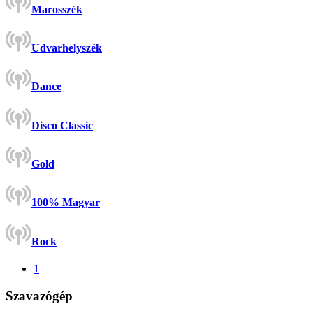
Marosszék
Udvarhelyszék
Dance
Disco Classic
Gold
100% Magyar
Rock
1
Szavazógép