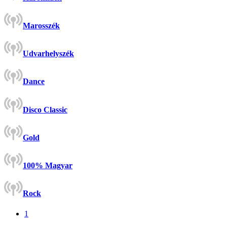
Marosszék
Udvarhelyszék
Dance
Disco Classic
Gold
100% Magyar
Rock
1