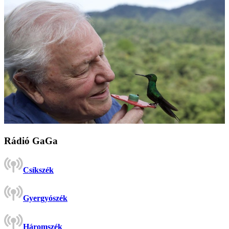
Rádió GaGa
Csíkszék
Gyergyószék
Háromszék