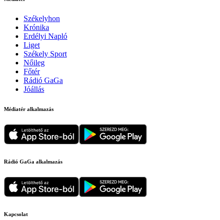
Székelyhon
Krónika
Erdélyi Napló
Liget
Székely Sport
Nőileg
Főtér
Rádió GaGa
Jóállás
Médiatér alkalmazás
Rádió GaGa alkalmazás
Kapcsolat