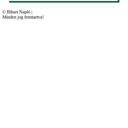
©
Bihari Napló
|
Minden jog fenntartva!