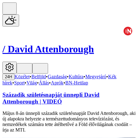
/
David Attenborough
Közélet
•
Belföld
•
Gazdaság
•
Kultúra
•
Megyejáró
•
Kék
24H
hírek
•
Sport
•
Világ
•
Állás
•
Aprók
•
BN-Hetilap
Századik születésnapját ünnepli David
Attenborough | VIDEÓ
Május 8-án ünnepli századik születésnapját David Attenborough, aki
új alapokra helyezte a természettudományos televíziózást, és
nemzedékek számára tette átélhetővé a Föld élővilágának csodáit –
írja az MTI.