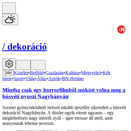
/
dekoráció
Közélet
•
Belföld
•
Gazdaság
•
Kultúra
•
Megyejáró
•
Kék
24H
hírek
•
Sport
•
Világ
•
Állás
•
Aprók
•
BN-Hetilap
Mintha csak egy horrorfilmből szökött volna meg a
húsvéti nyuszi Nagybányán
Szemet gyönyörködtető helyett inkább ijesztőre sikeredett a húsvéti
dekoráció Nagybányán. A díszlet egyik eleme ugyanis – egy
meglehetősen nagy méretű nyúl – igen messze áll attól, amit
aranyosnak lehetne nevezni.