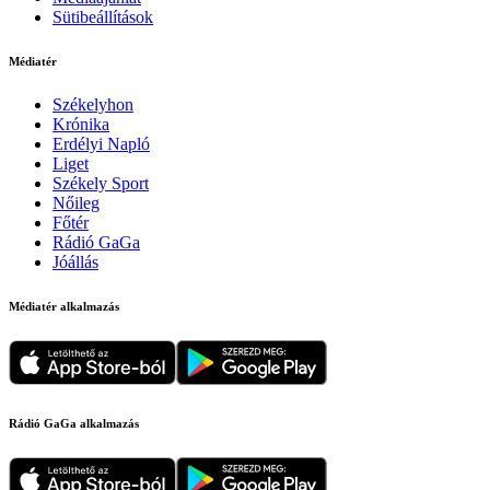
Sütibeállítások
Médiatér
Székelyhon
Krónika
Erdélyi Napló
Liget
Székely Sport
Nőileg
Főtér
Rádió GaGa
Jóállás
Médiatér alkalmazás
Rádió GaGa alkalmazás