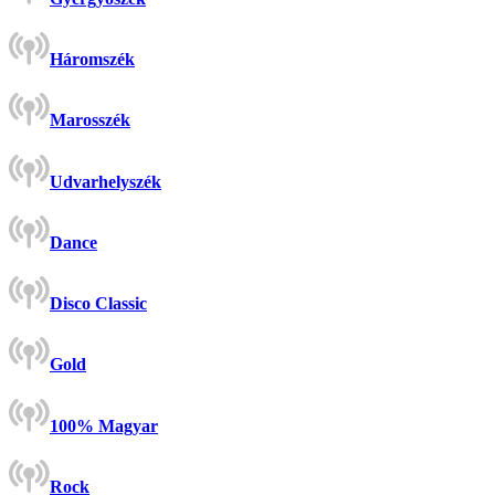
Háromszék
Marosszék
Udvarhelyszék
Dance
Disco Classic
Gold
100% Magyar
Rock