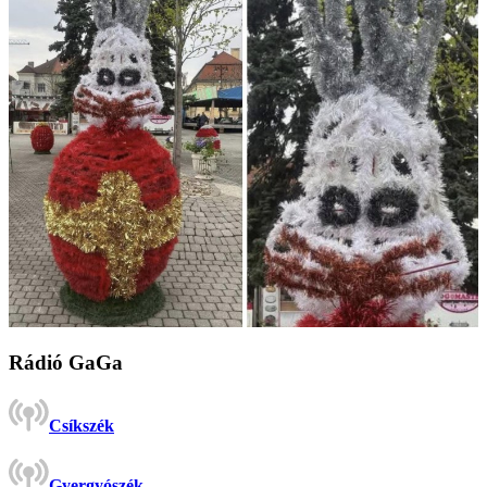
Rádió GaGa
Csíkszék
Gyergyószék