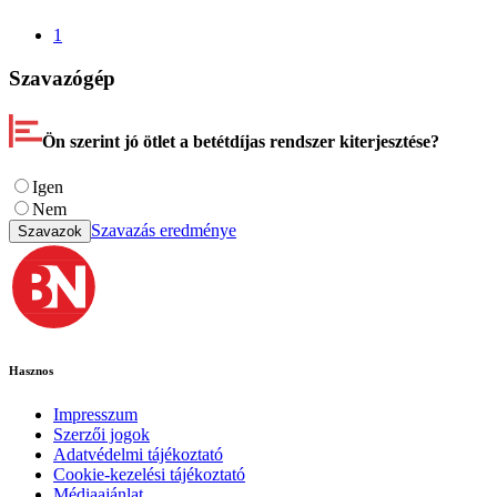
1
Szavazógép
Ön szerint jó ötlet a betétdíjas rendszer kiterjesztése?
Igen
Nem
Szavazás eredménye
Szavazok
Hasznos
Impresszum
Szerzői jogok
Adatvédelmi tájékoztató
Cookie-kezelési tájékoztató
Médiaajánlat