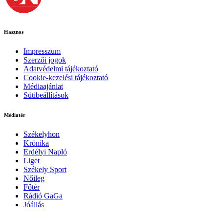
Hasznos
Impresszum
Szerzői jogok
Adatvédelmi tájékoztató
Cookie-kezelési tájékoztató
Médiaajánlat
Sütibeállítások
Médiatér
Székelyhon
Krónika
Erdélyi Napló
Liget
Székely Sport
Nőileg
Főtér
Rádió GaGa
Jóállás