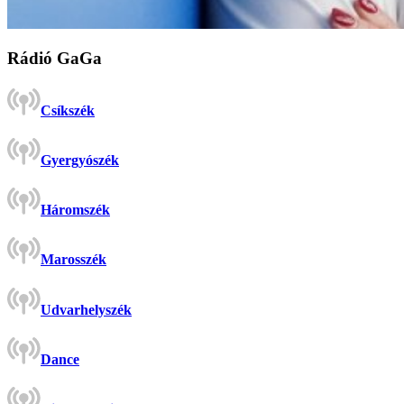
Rádió GaGa
Csíkszék
Gyergyószék
Háromszék
Marosszék
Udvarhelyszék
Dance