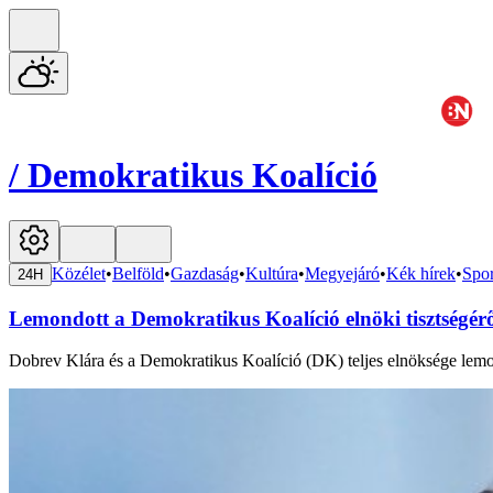
/
Demokratikus Koalíció
Közélet
•
Belföld
•
Gazdaság
•
Kultúra
•
Megyejáró
•
Kék hírek
•
Spor
24H
Lemondott a Demokratikus Koalíció elnöki tisztségér
Dobrev Klára és a Demokratikus Koalíció (DK) teljes elnöksége lemon