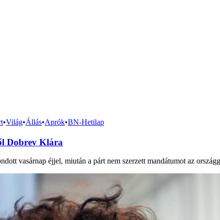
t
•
Világ
•
Állás
•
Aprók
•
BN-Hetilap
ől Dobrev Klára
dott vasárnap éjjel, miután a párt nem szerzett mandátumot az országg