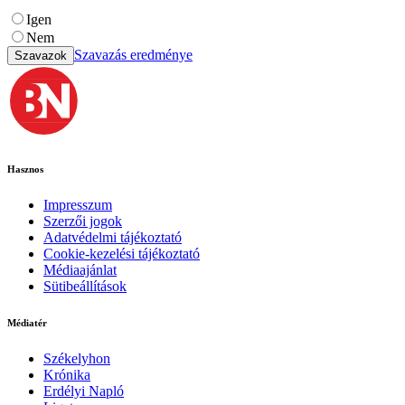
Igen
Nem
Szavazás eredménye
Szavazok
Hasznos
Impresszum
Szerzői jogok
Adatvédelmi tájékoztató
Cookie-kezelési tájékoztató
Médiaajánlat
Sütibeállítások
Médiatér
Székelyhon
Krónika
Erdélyi Napló