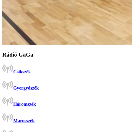
Rádió GaGa
Csíkszék
Gyergyószék
Háromszék
Marosszék