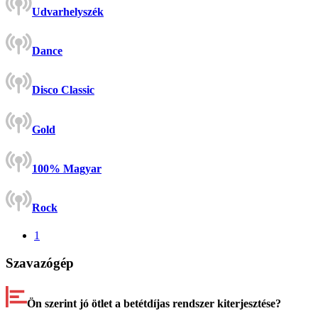
Udvarhelyszék
Dance
Disco Classic
Gold
100% Magyar
Rock
1
Szavazógép
Ön szerint jó ötlet a betétdíjas rendszer kiterjesztése?