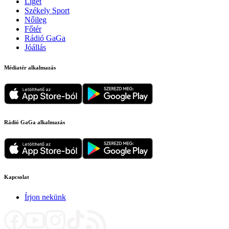
Liget
Székely Sport
Nőileg
Főtér
Rádió GaGa
Jóállás
Médiatér alkalmazás
Rádió GaGa alkalmazás
Kapcsolat
Írjon nekünk