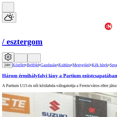
/
esztergom
Közélet
•
Belföld
•
Gazdaság
•
Kultúra
•
Megyejáró
•
Kék hírek
•
Spor
24H
Három érmihályfalvi lány a Partium ezüstcsapatába
A Partium U15-ös női kézilabda-válogatottja a Ferencváros ellen játsz