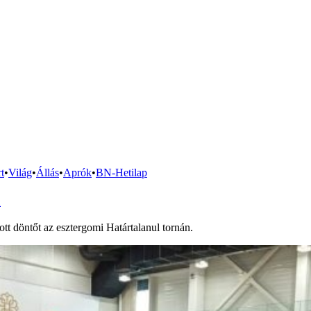
t
•
Világ
•
Állás
•
Aprók
•
BN-Hetilap
n
ott döntőt az esztergomi Határtalanul tornán.