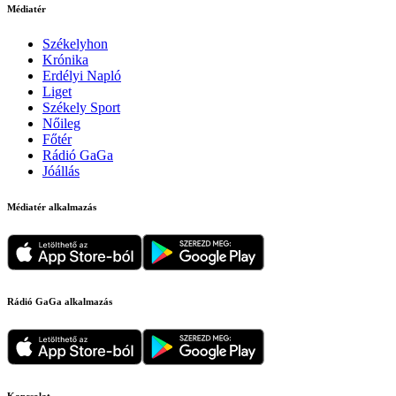
Médiatér
Székelyhon
Krónika
Erdélyi Napló
Liget
Székely Sport
Nőileg
Főtér
Rádió GaGa
Jóállás
Médiatér alkalmazás
Rádió GaGa alkalmazás
Kapcsolat