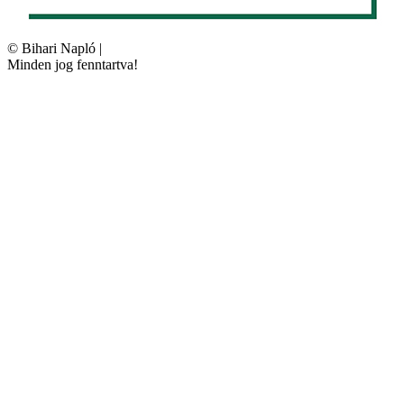
©
Bihari Napló
|
Minden jog fenntartva!