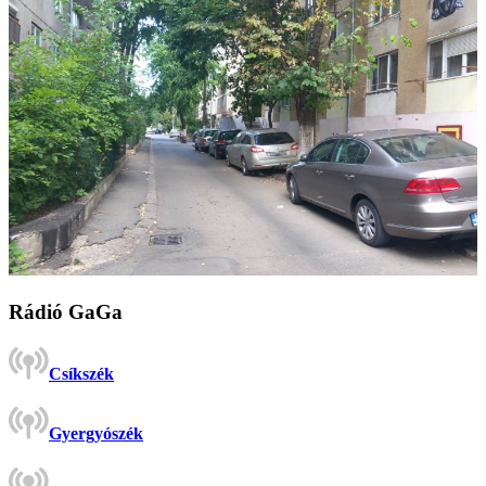
Rádió GaGa
Csíkszék
Gyergyószék