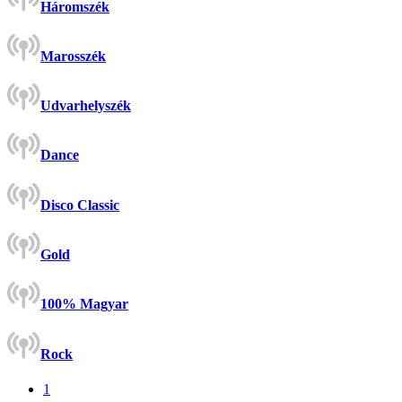
Háromszék
Marosszék
Udvarhelyszék
Dance
Disco Classic
Gold
100% Magyar
Rock
1