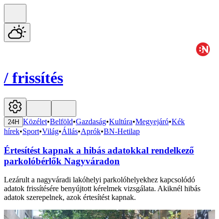
/
frissítés
Közélet
•
Belföld
•
Gazdaság
•
Kultúra
•
Megyejáró
•
Kék
24H
hírek
•
Sport
•
Világ
•
Állás
•
Aprók
•
BN-Hetilap
Értesítést kapnak a hibás adatokkal rendelkező
parkolóbérlők Nagyváradon
Lezárult a nagyváradi lakóhelyi parkolóhelyekhez kapcsolódó
adatok frissítésére benyújtott kérelmek vizsgálata. Akiknél hibás
adatok szerepelnek, azok értesítést kapnak.