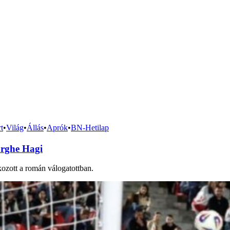
t
•
Világ
•
Állás
•
Aprók
•
BN-Hetilap
orghe Hagi
ozott a román válogatottban.