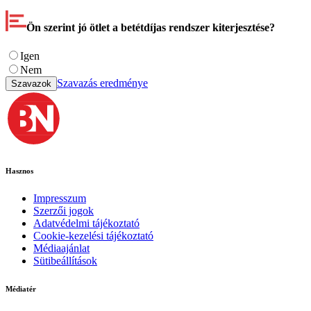
Ön szerint jó ötlet a betétdíjas rendszer kiterjesztése?
Igen
Nem
Szavazás eredménye
Szavazok
Hasznos
Impresszum
Szerzői jogok
Adatvédelmi tájékoztató
Cookie-kezelési tájékoztató
Médiaajánlat
Sütibeállítások
Médiatér