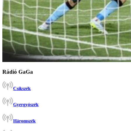
Rádió GaGa
Csíkszék
Gyergyószék
Háromszék