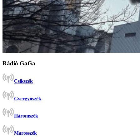
Rádió GaGa
Csíkszék
Gyergyószék
Háromszék
Marosszék