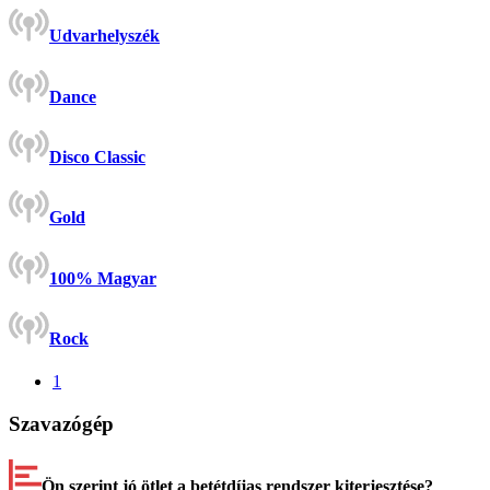
Udvarhelyszék
Dance
Disco Classic
Gold
100% Magyar
Rock
1
Szavazógép
Ön szerint jó ötlet a betétdíjas rendszer kiterjesztése?