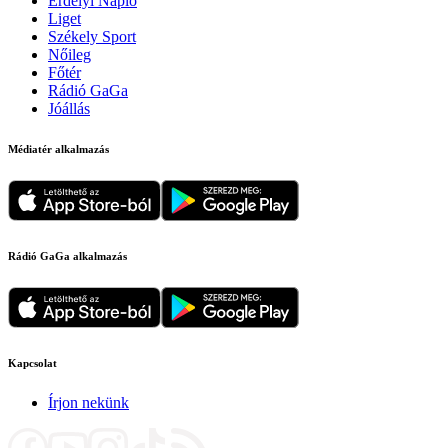
Erdélyi Napló
Liget
Székely Sport
Nőileg
Főtér
Rádió GaGa
Jóállás
Médiatér alkalmazás
Rádió GaGa alkalmazás
Kapcsolat
Írjon nekünk