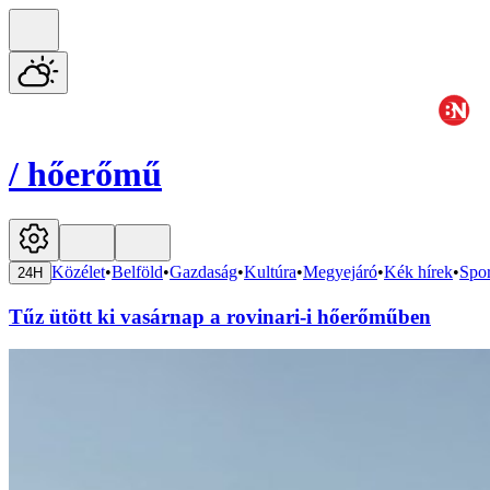
/
hőerőmű
Közélet
•
Belföld
•
Gazdaság
•
Kultúra
•
Megyejáró
•
Kék hírek
•
Spor
24H
Tűz ütött ki vasárnap a rovinari-i hőerőműben