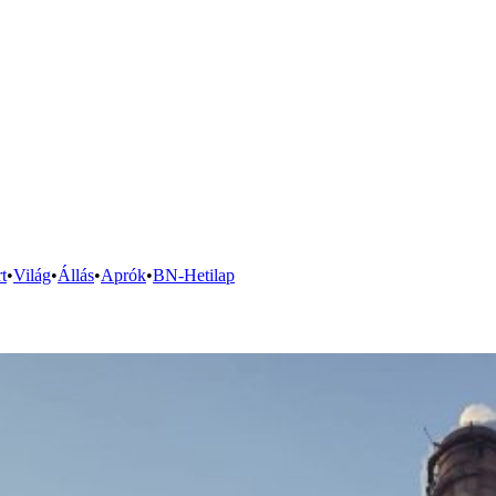
t
•
Világ
•
Állás
•
Aprók
•
BN-Hetilap