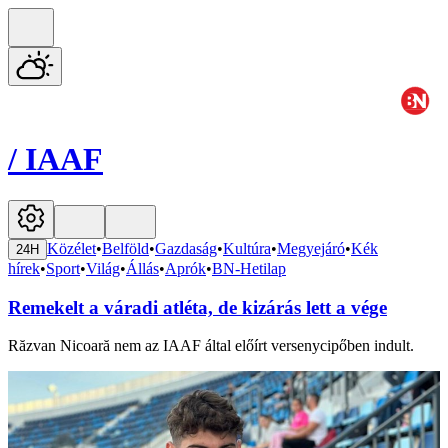
/
IAAF
Közélet
•
Belföld
•
Gazdaság
•
Kultúra
•
Megyejáró
•
Kék
24H
hírek
•
Sport
•
Világ
•
Állás
•
Aprók
•
BN-Hetilap
Remekelt a váradi atléta, de kizárás lett a vége
Răzvan Nicoară nem az IAAF által előírt versenycipőben indult.