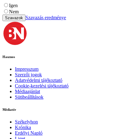
Igen
Nem
Szavazás eredménye
Szavazok
Hasznos
Impresszum
Szerzői jogok
Adatvédelmi tájékoztató
Cookie-kezelési tájékoztató
Médiaajánlat
Sütibeállítások
Médiatér
Székelyhon
Krónika
Erdélyi Napló
Liget