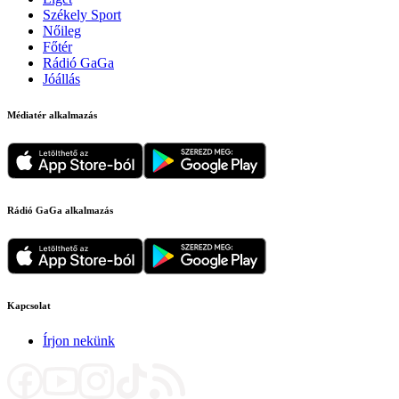
Székely Sport
Nőileg
Főtér
Rádió GaGa
Jóállás
Médiatér alkalmazás
Rádió GaGa alkalmazás
Kapcsolat
Írjon nekünk