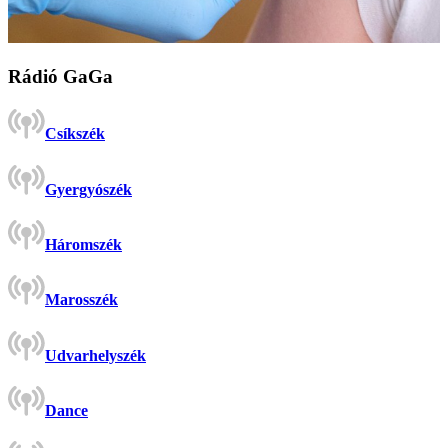
Rádió GaGa
Csíkszék
Gyergyószék
Háromszék
Marosszék
Udvarhelyszék
Dance