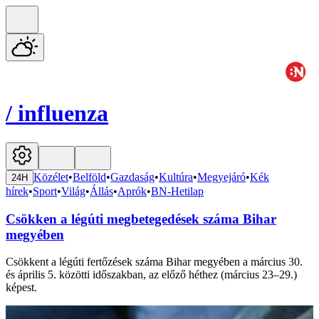
/
influenza
Közélet
•
Belföld
•
Gazdaság
•
Kultúra
•
Megyejáró
•
Kék
24H
hírek
•
Sport
•
Világ
•
Állás
•
Aprók
•
BN-Hetilap
Csökken a légúti megbetegedések száma Bihar
megyében
Csökkent a légúti fertőzések száma Bihar megyében a március 30.
és április 5. közötti időszakban, az előző héthez (március 23–29.)
képest.