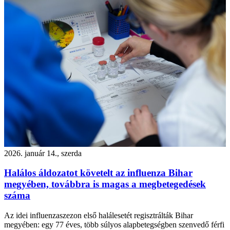
2026. január 14., szerda
Halálos áldozatot követelt az influenza Bihar
megyében, továbbra is magas a megbetegedések
száma
Az idei influenzaszezon első halálesetét regisztrálták Bihar
megyében: egy 77 éves, több súlyos alapbetegségben szenvedő férfi