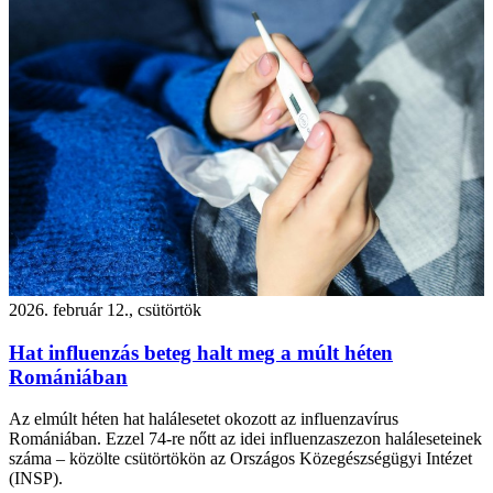
2026. február 12., csütörtök
Hat influenzás beteg halt meg a múlt héten
Romániában
Az elmúlt héten hat halálesetet okozott az influenzavírus
Romániában. Ezzel 74-re nőtt az idei influenzaszezon haláleseteinek
száma – közölte csütörtökön az Országos Közegészségügyi Intézet
(INSP).