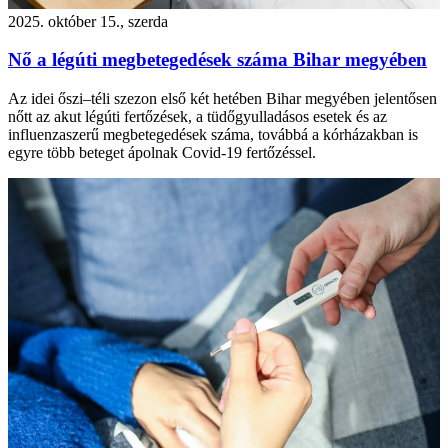
2025. október 15., szerda
Nő a légúti megbetegedések száma Bihar megyében
Az idei őszi–téli szezon első két hetében Bihar megyében jelentősen
nőtt az akut légúti fertőzések, a tüdőgyulladásos esetek és az
influenzaszerű megbetegedések száma, továbbá a kórházakban is
egyre több beteget ápolnak Covid-19 fertőzéssel.