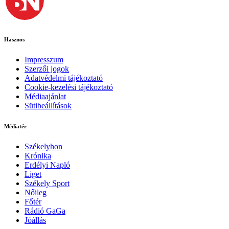
Hasznos
Impresszum
Szerzői jogok
Adatvédelmi tájékoztató
Cookie-kezelési tájékoztató
Médiaajánlat
Sütibeállítások
Médiatér
Székelyhon
Krónika
Erdélyi Napló
Liget
Székely Sport
Nőileg
Főtér
Rádió GaGa
Jóállás