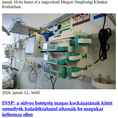
január 10-én hunyt el a nagyváradi Megyei Sürgősségi Klinikai
Kórházban.
2026. január 12., hétfő
INSP: a súlyos betegség magas kockázatának kitett
személyek haladéktalanul oltassák be magukat
influenza ellen