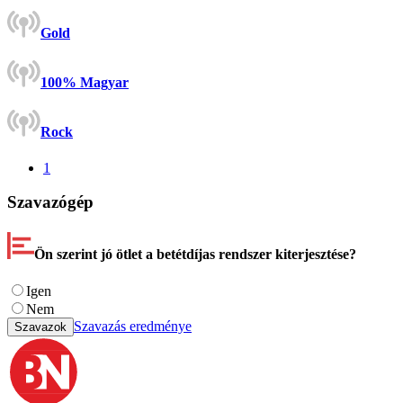
Gold
100% Magyar
Rock
1
Szavazógép
Ön szerint jó ötlet a betétdíjas rendszer kiterjesztése?
Igen
Nem
Szavazás eredménye
Szavazok