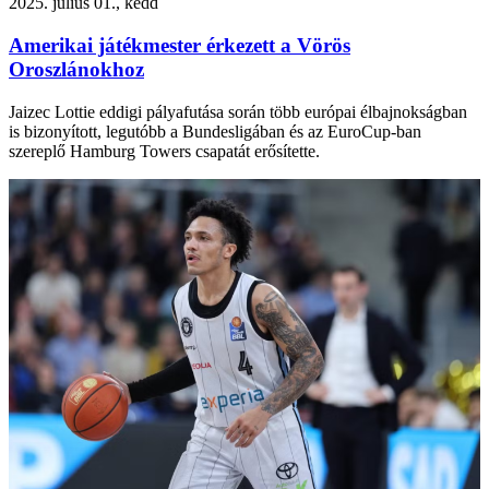
2025. július 01., kedd
Amerikai játékmester érkezett a Vörös
Oroszlánokhoz
Jaizec Lottie eddigi pályafutása során több európai élbajnokságban
is bizonyított, legutóbb a Bundesligában és az EuroCup-ban
szereplő Hamburg Towers csapatát erősítette.