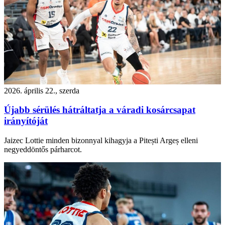
2026. április 22., szerda
Újabb sérülés hátráltatja a váradi kosárcsapat
irányítóját
Jaizec Lottie minden bizonnyal kihagyja a Pitești Argeș elleni
negyeddöntős párharcot.