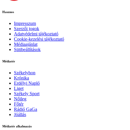
Hasznos
Impresszum
Szerzői jogok
Adatvédelmi tájékoztató
Cookie-kezelési tájékoztató
Médiaajánlat
Sütibeállítások
Médiatér
Székelyhon
Krónika
Erdélyi Napló
Liget
Székely Sport
Nőileg
Főtér
Rádió GaGa
Jóállás
Médiatér alkalmazás