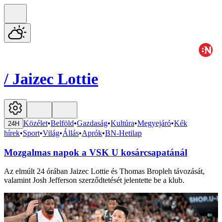
/
Jaizec Lottie
Közélet
•
Belföld
•
Gazdaság
•
Kultúra
•
Megyejáró
•
Kék
24H
hírek
•
Sport
•
Világ
•
Állás
•
Aprók
•
BN-Hetilap
Mozgalmas napok a VSK U kosárcsapatánál
Az elmúlt 24 órában Jaizec Lottie és Thomas Bropleh távozását,
valamint Josh Jefferson szerződtetését jelentette be a klub.