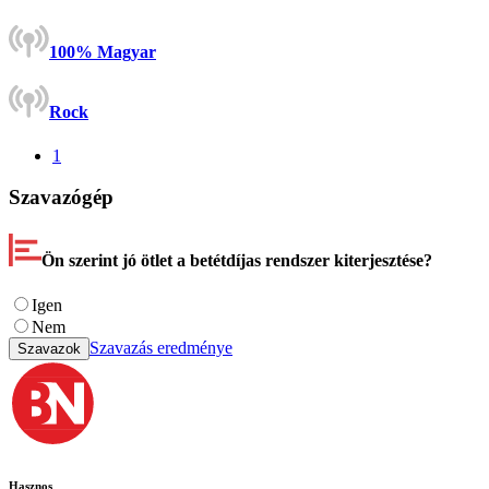
100% Magyar
Rock
1
Szavazógép
Ön szerint jó ötlet a betétdíjas rendszer kiterjesztése?
Igen
Nem
Szavazás eredménye
Szavazok
Hasznos