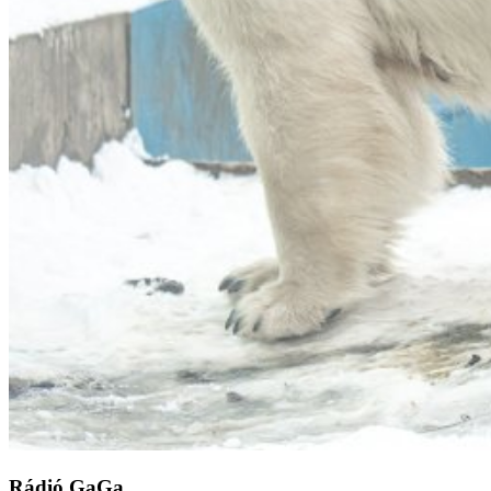
Rádió GaGa