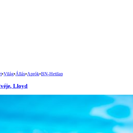
t
•
Világ
•
Állás
•
Aprók
•
BN-Hetilap
véje, Lloyd