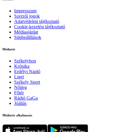
Impresszum
Szerzői jogok
Adatvédelmi tájékoztató
Cookie-kezelési tájékoztató
Médiaajánlat
Sütibeállítások
Médiatér
Székelyhon
Krónika
Erdélyi Napló
Liget
Székely Sport
Nőileg
Főtér
Rádió GaGa
Jóállás
Médiatér alkalmazás