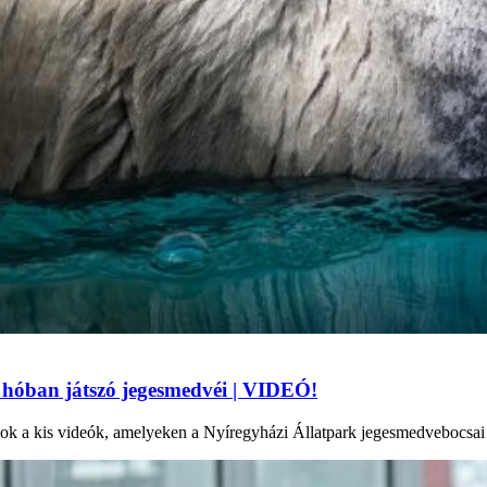
 hóban játszó jegesmedvéi | VIDEÓ!
k a kis videók, amelyeken a Nyíregyházi Állatpark jegesmedvebocsai l