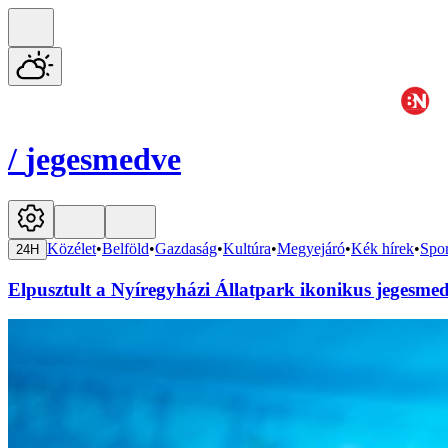
/
jegesmedve
Közélet
•
Belföld
•
Gazdaság
•
Kultúra
•
Megyejáró
•
Kék hírek
•
Spor
24H
Elpusztult a Nyíregyházi Állatpark ikonikus jegesmed