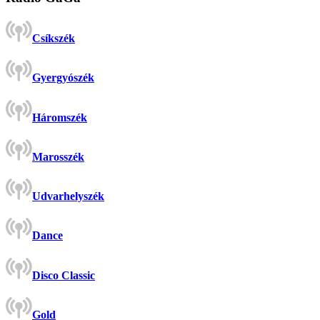
Csíkszék
Gyergyószék
Háromszék
Marosszék
Udvarhelyszék
Dance
Disco Classic
Gold