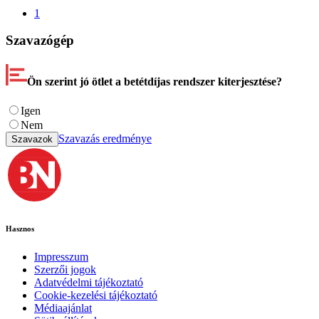
1
Szavazógép
Ön szerint jó ötlet a betétdíjas rendszer kiterjesztése?
Igen
Nem
Szavazás eredménye
Szavazok
Hasznos
Impresszum
Szerzői jogok
Adatvédelmi tájékoztató
Cookie-kezelési tájékoztató
Médiaajánlat