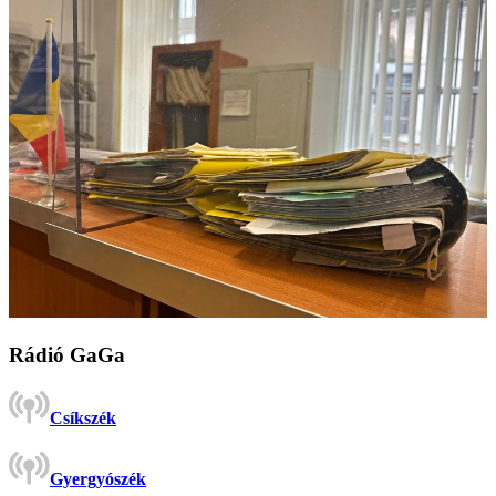
Rádió GaGa
Csíkszék
Gyergyószék