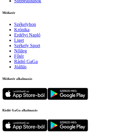
Sütibeállítások
Médiatér
Székelyhon
Krónika
Erdélyi Napló
Liget
Székely Sport
Nőileg
Főtér
Rádió GaGa
Jóállás
Médiatér alkalmazás
Rádió GaGa alkalmazás