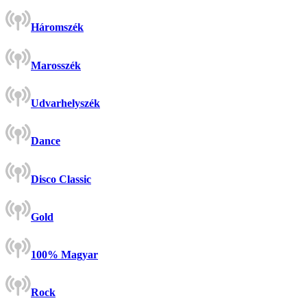
Háromszék
Marosszék
Udvarhelyszék
Dance
Disco Classic
Gold
100% Magyar
Rock