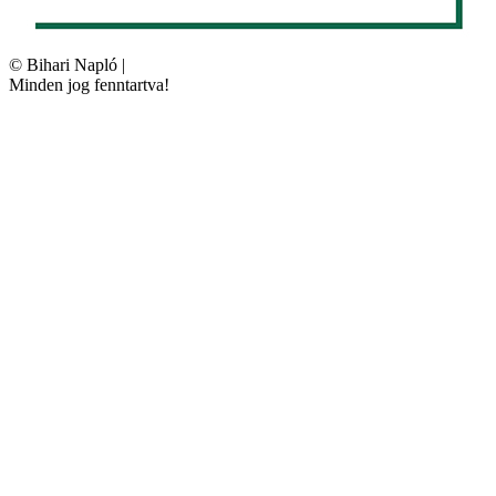
©
Bihari Napló
|
Minden jog fenntartva!