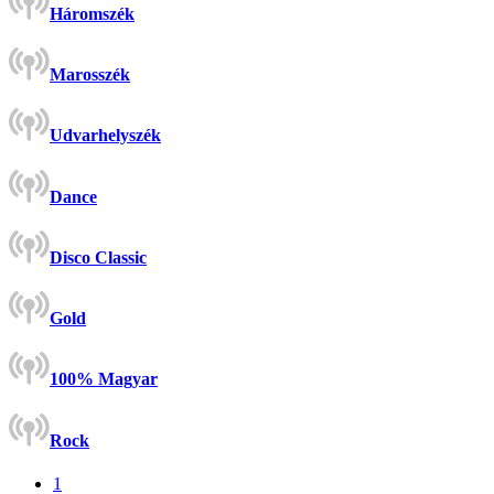
Háromszék
Marosszék
Udvarhelyszék
Dance
Disco Classic
Gold
100% Magyar
Rock
1