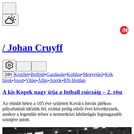
/
Johan Cruyff
Közélet
•
Belföld
•
Gazdaság
•
Kultúra
•
Megyejáró
•
Kék
24H
hírek
•
Sport
•
Világ
•
Állás
•
Aprók
•
BN-Hetilap
A kis Kopek nagy útja a futball csúcsáig – 2. rész
Az elmúlt héten a 105 éve született Kovács István játékos-
pályafutását idéztük fel, ezúttal pedig edzői évei következnek,
amikor a legendás tréner a nemzetközi labdarúgás legmagasabb
szintjére jutott.