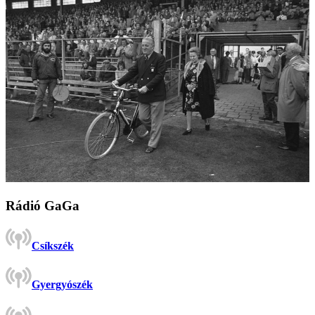
Rádió GaGa
Csíkszék
Gyergyószék