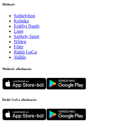
Médiatér
Székelyhon
Krónika
Erdélyi Napló
Liget
Székely Sport
Nőileg
Főtér
Rádió GaGa
Jóállás
Médiatér alkalmazás
Rádió GaGa alkalmazás