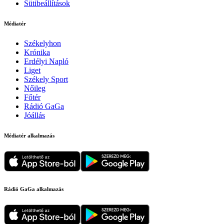
Sütibeállítások
Médiatér
Székelyhon
Krónika
Erdélyi Napló
Liget
Székely Sport
Nőileg
Főtér
Rádió GaGa
Jóállás
Médiatér alkalmazás
Rádió GaGa alkalmazás