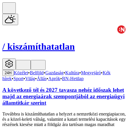
/
kiszámíthatatlan
Közélet
•
Belföld
•
Gazdaság
•
Kultúra
•
Megyejáró
•
Kék
24H
hírek
•
Sport
•
Világ
•
Állás
•
Aprók
•
BN-Hetilap
A következő tél és 2027 tavasza nehéz időszak lehet
majd az energiaárak szempontjából az energiaügyi
államtitkár szerint
Továbbra is kiszámíthatatlan a helyzet a nemzetközi energiapiacon,
és a közel-keleti válság, valamint a katari termelési kapacitások egy
részének kiesése miatt a földgáz ára tartósan magas maradhat