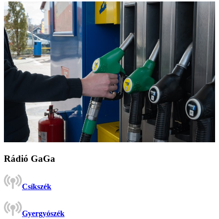
Rádió GaGa
Csíkszék
Gyergyószék