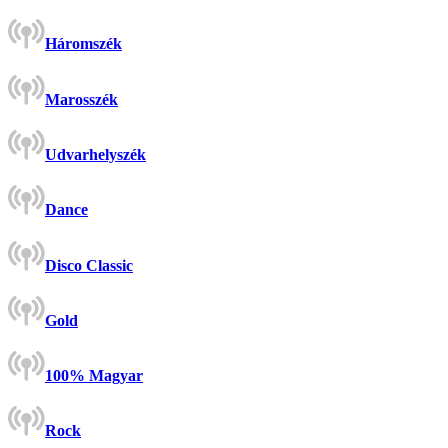
Háromszék
Marosszék
Udvarhelyszék
Dance
Disco Classic
Gold
100% Magyar
Rock