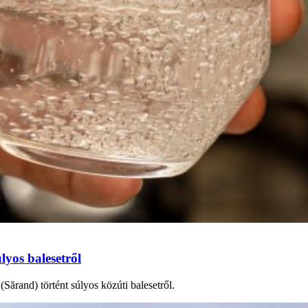
lyos balesetről
Sărand) történt súlyos közúti balesetről.