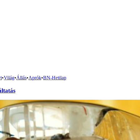
t
•
Világ
•
Állás
•
Aprók
•
BN-Hetilap
áltatás