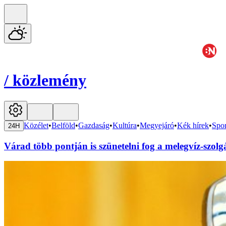
/
közlemény
Közélet
•
Belföld
•
Gazdaság
•
Kultúra
•
Megyejáró
•
Kék hírek
•
Spor
24H
Várad több pontján is szünetelni fog a melegvíz-szolg