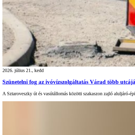
2026. július 21., kedd
Szünetelni fog az ivóvízszolgáltatás Várad több utcáj
A Sztaroveszky út és vasútállomás közötti szakaszon zajló aluljáró-épí