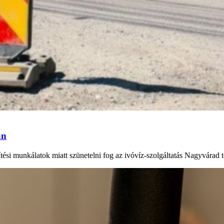
án
tési munkálatok miatt szünetelni fog az ivóvíz-szolgáltatás Nagyvárad tö