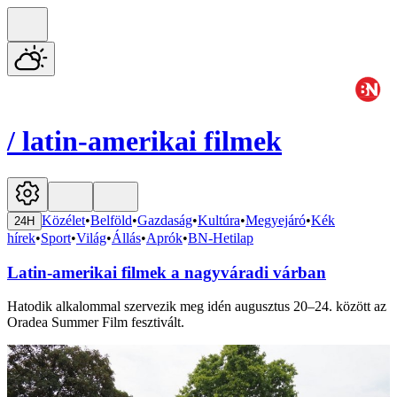
/
latin-amerikai filmek
Közélet
•
Belföld
•
Gazdaság
•
Kultúra
•
Megyejáró
•
Kék
24H
hírek
•
Sport
•
Világ
•
Állás
•
Aprók
•
BN-Hetilap
Latin-amerikai filmek a nagyváradi várban
Hatodik alkalommal szervezik meg idén augusztus 20–24. között az
Oradea Summer Film fesztivált.