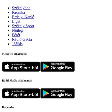
Székelyhon
Krónika
Erdélyi Napló
Liget
Székely Sport
Nőileg
Főtér
Rádió GaGa
Jóállás
Médiatér alkalmazás
Rádió GaGa alkalmazás
Kapcsolat