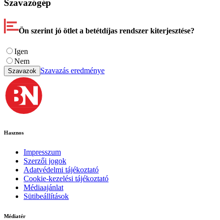
Szavazógép
Ön szerint jó ötlet a betétdíjas rendszer kiterjesztése?
Igen
Nem
Szavazás eredménye
Szavazok
Hasznos
Impresszum
Szerzői jogok
Adatvédelmi tájékoztató
Cookie-kezelési tájékoztató
Médiaajánlat
Sütibeállítások
Médiatér