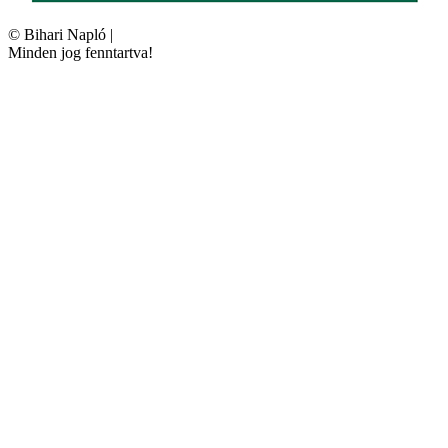
©
Bihari Napló
|
Minden jog fenntartva!