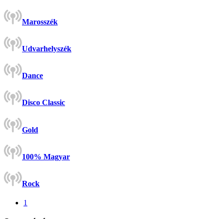
Marosszék
Udvarhelyszék
Dance
Disco Classic
Gold
100% Magyar
Rock
1