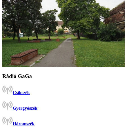
Rádió GaGa
Csíkszék
Gyergyószék
Háromszék