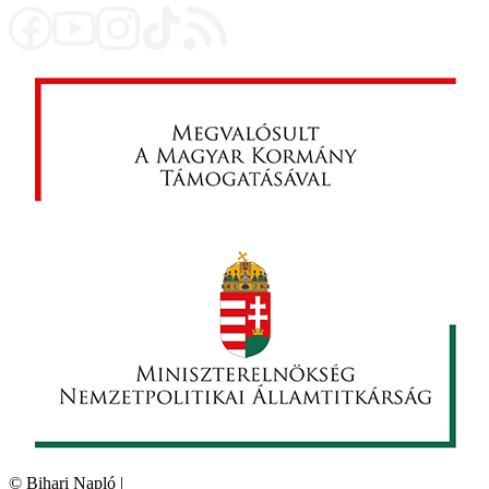
©
Bihari Napló
|