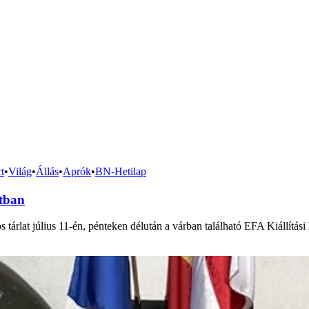
t
•
Világ
•
Állás
•
Aprók
•
BN-Hetilap
ntban
tárlat július 11-én, pénteken délután a várban található EFA Kiállítás