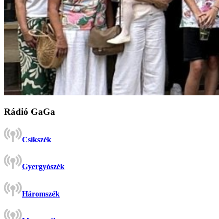
Rádió GaGa
Csíkszék
Gyergyószék
Háromszék