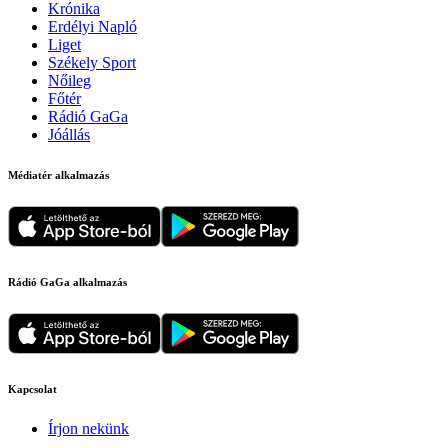
Krónika
Erdélyi Napló
Liget
Székely Sport
Nőileg
Főtér
Rádió GaGa
Jóállás
Médiatér alkalmazás
Rádió GaGa alkalmazás
Kapcsolat
Írjon nekünk