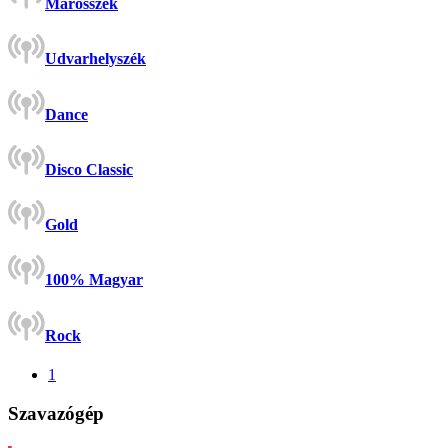
Marosszék
Udvarhelyszék
Dance
Disco Classic
Gold
100% Magyar
Rock
1
Szavazógép