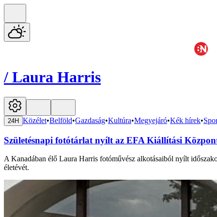
/
Laura Harris
Közélet
•
Belföld
•
Gazdaság
•
Kultúra
•
Megyejáró
•
Kék hírek
•
Spor
24H
Születésnapi fotótárlat nyílt az EFA Kiállítási Közpo
A Kanadában élő Laura Harris fotóművész alkotásaiból nyílt időszakos 
életévét.