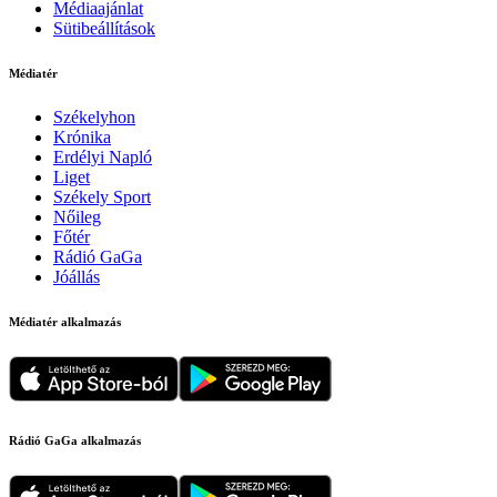
Médiaajánlat
Sütibeállítások
Médiatér
Székelyhon
Krónika
Erdélyi Napló
Liget
Székely Sport
Nőileg
Főtér
Rádió GaGa
Jóállás
Médiatér alkalmazás
Rádió GaGa alkalmazás