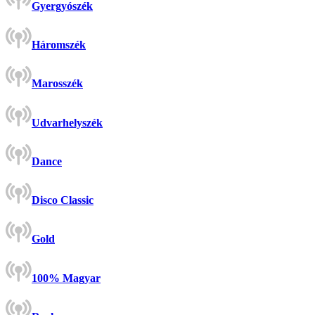
Gyergyószék
Háromszék
Marosszék
Udvarhelyszék
Dance
Disco Classic
Gold
100% Magyar