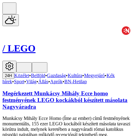
/
LEGO
Közélet
•
Belföld
•
Gazdaság
•
Kultúra
•
Megyejáró
•
Kék
24H
hírek
•
Sport
•
Világ
•
Állás
•
Aprók
•
BN-Hetilap
Megérkezett Munkácsy Mihály Ecce homo
festményének LEGO kockákból készített másolata
Nagyváradra
Munkácsy Mihály Ecce Homo (Íme az ember) című festményének
monumentális, 155 ezer LEGO kockából készített másolata tavaszi
körútra indult, melynek keretében a nagyváradi római katolikus
püspöki palotában működő recepciónál tekinthető meg.