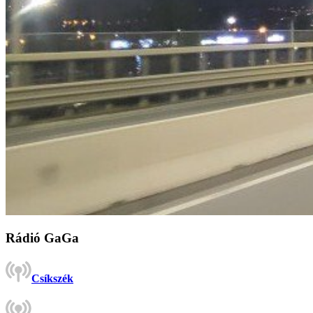
Rádió GaGa
Csíkszék