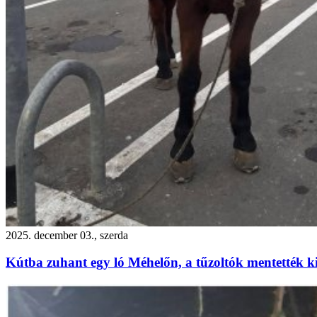
2025. december 03., szerda
Kútba zuhant egy ló Méhelőn, a tűzoltók mentették ki