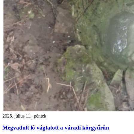
2025. július 11., péntek
Megvadult ló vágtatott a váradi körgyűrűn