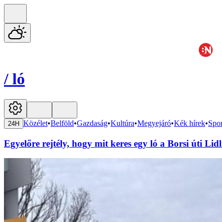
/
ló
Közélet
•
Belföld
•
Gazdaság
•
Kultúra
•
Megyejáró
•
Kék hírek
•
Spor
24H
Egyelőre rejtély, hogy mit keres egy ló a Borsi úti Li