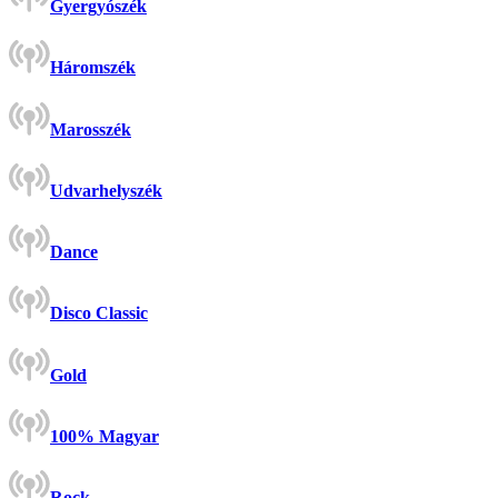
Gyergyószék
Háromszék
Marosszék
Udvarhelyszék
Dance
Disco Classic
Gold
100% Magyar
Rock