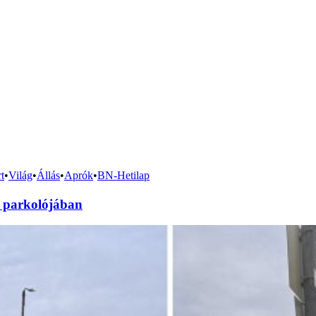
t
•
Világ
•
Állás
•
Aprók
•
BN-Hetilap
dl parkolójában